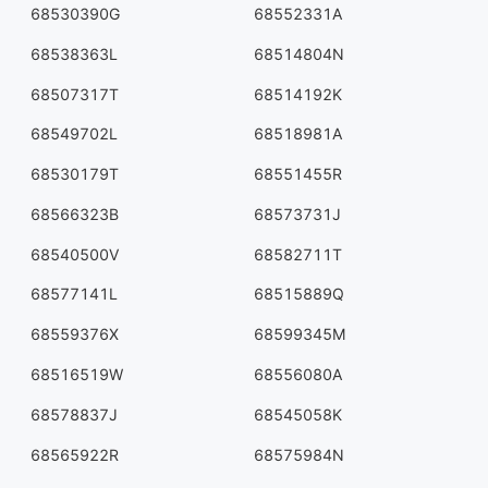
68530390G
68552331A
68538363L
68514804N
68507317T
68514192K
68549702L
68518981A
68530179T
68551455R
68566323B
68573731J
68540500V
68582711T
68577141L
68515889Q
68559376X
68599345M
68516519W
68556080A
68578837J
68545058K
68565922R
68575984N