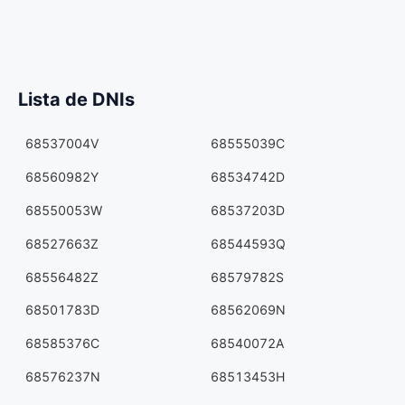
Lista de DNIs
68537004V
68555039C
68560982Y
68534742D
68550053W
68537203D
68527663Z
68544593Q
68556482Z
68579782S
68501783D
68562069N
68585376C
68540072A
68576237N
68513453H