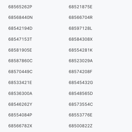
68565262P
68521875E
68568440N
68566704R
68542194D
68597128L
68547153T
68584308X
68581905E
68554281K
68587860C
68523029A
68570449C
68574208F
68533421E
68545432G
68536300A
68548565D
68546262Y
68573554C
68554084P
68553776E
68566782X
68500822Z