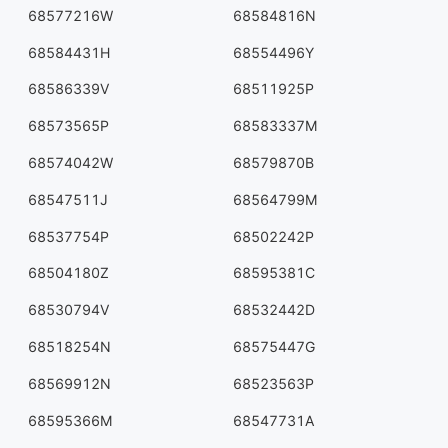
68577216W
68584816N
68584431H
68554496Y
68586339V
68511925P
68573565P
68583337M
68574042W
68579870B
68547511J
68564799M
68537754P
68502242P
68504180Z
68595381C
68530794V
68532442D
68518254N
68575447G
68569912N
68523563P
68595366M
68547731A