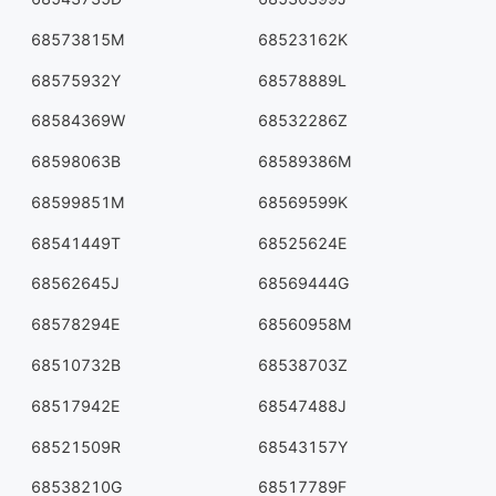
68573815M
68523162K
68575932Y
68578889L
68584369W
68532286Z
68598063B
68589386M
68599851M
68569599K
68541449T
68525624E
68562645J
68569444G
68578294E
68560958M
68510732B
68538703Z
68517942E
68547488J
68521509R
68543157Y
68538210G
68517789F