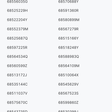
68556035G
68570688Y
68525229H
68591360R
68522204Y
68580899M
68552379M
68567279R
68525687Q
68515166Y
68597225R
68518248Y
68564534Q
68588983Q
68560599Z
68564109M
68513172J
68510064X
68535144C
68545629V
68511037V
68567523S
68575670C
68599860Z
68543735D
68530399J