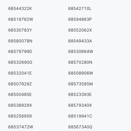
68544322K
68542710L
68519762W
68594863P
68530783Y
68552062X
68580078N
68549433A
68579799D
68530664W
68532690G
68570280N
68532041E
68508906W
68507929Z
68573585M
68500485E
68523393E
68538929X
68579340X
68525695R
68519941C
68537472W
68567340Q