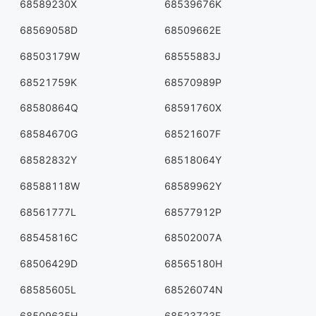
68589230X
68539676K
68569058D
68509662E
68503179W
68555883J
68521759K
68570989P
68580864Q
68591760X
68584670G
68521607F
68582832Y
68518064Y
68588118W
68589962Y
68561777L
68577912P
68545816C
68502007A
68506429D
68565180H
68585605L
68526074N
68509635H
68523723F