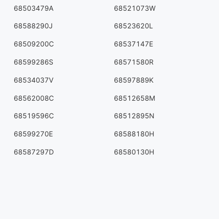
68503479A
68521073W
68588290J
68523620L
68509200C
68537147E
68599286S
68571580R
68534037V
68597889K
68562008C
68512658M
68519596C
68512895N
68599270E
68588180H
68587297D
68580130H