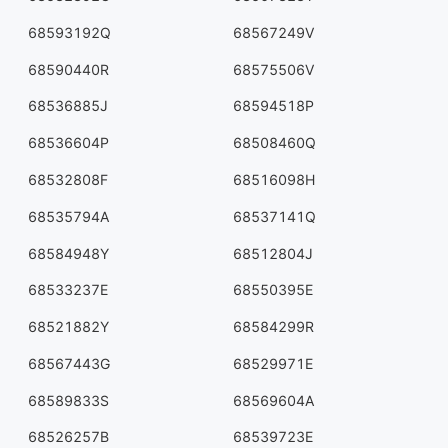
68593192Q
68567249V
68590440R
68575506V
68536885J
68594518P
68536604P
68508460Q
68532808F
68516098H
68535794A
68537141Q
68584948Y
68512804J
68533237E
68550395E
68521882Y
68584299R
68567443G
68529971E
68589833S
68569604A
68526257B
68539723E