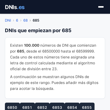
Saltar
DNIs
.es
al
contenido
DNI
6
68
685
DNIs que empiezan por 685
Existen
100.000
números de DNI que comienzan
por
685
, desde el 68500000 hasta el 68599999.
Cada uno de estos números tiene asignada una
letra de control calculada mediante el algoritmo
oficial de división entre 23.
A continuación se muestran algunos DNIs de
ejemplo de este rango. Puedes añadir más dígitos
para acotar la búsqueda.
6850
6851
6852
6853
6854
6855