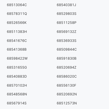
68513064C
68540381J
68578311Q
68529803S
68526566K
68511258P
68511383H
68569132Z
68541676C
68536933S
68541368B
68509844C
68598422W
68591830B
68531655G
68520694Z
68540883D
68586020C
68570102H
68556130F
68548568N
68520692N
68567914S
68512573N