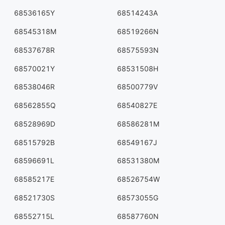
68536165Y
68514243A
68545318M
68519266N
68537678R
68575593N
68570021Y
68531508H
68538046R
68500779V
68562855Q
68540827E
68528969D
68586281M
68515792B
68549167J
68596691L
68531380M
68585217E
68526754W
68521730S
68573055G
68552715L
68587760N