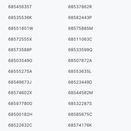
68545635T
68537862R
68535536K
68582443P
68551801W
68575885M
68572555X
68511063C
68573588P
68533599Q
68503549G
68507872A
68555275A
68553635L
68549673J
68523449D
68574602X
68544582M
68597780G
68532287S
68500182H
68585675C
68522632C
68574176K