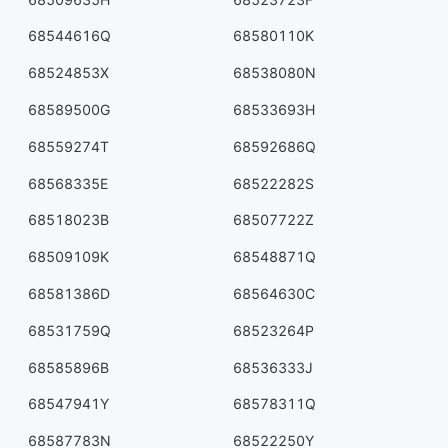
68544616Q
68580110K
68524853X
68538080N
68589500G
68533693H
68559274T
68592686Q
68568335E
68522282S
68518023B
68507722Z
68509109K
68548871Q
68581386D
68564630C
68531759Q
68523264P
68585896B
68536333J
68547941Y
68578311Q
68587783N
68522250Y