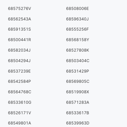
68575276V
68508006E
68562543A
68596340J
68591351S
68555256F
68500441R
68568158Y
68582034J
68527808K
68504294J
68503404C
68537239E
68531429P
68542584P
68569805C
68564768C
68519908X
68533610G
68571283A
68526171V
68533617B
68549801A
68539963D