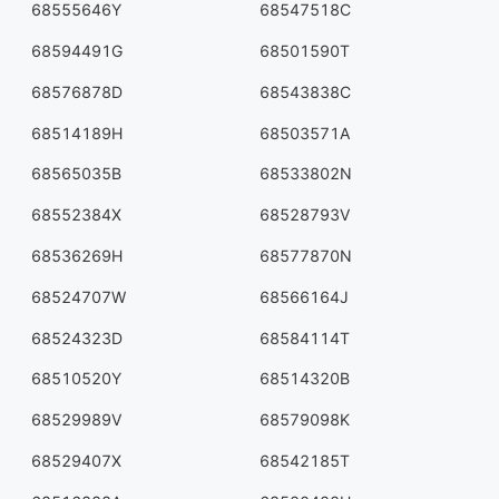
68555646Y
68547518C
68594491G
68501590T
68576878D
68543838C
68514189H
68503571A
68565035B
68533802N
68552384X
68528793V
68536269H
68577870N
68524707W
68566164J
68524323D
68584114T
68510520Y
68514320B
68529989V
68579098K
68529407X
68542185T