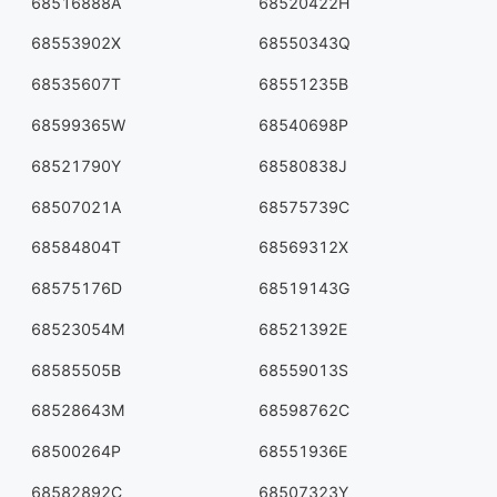
68516888A
68520422H
68553902X
68550343Q
68535607T
68551235B
68599365W
68540698P
68521790Y
68580838J
68507021A
68575739C
68584804T
68569312X
68575176D
68519143G
68523054M
68521392E
68585505B
68559013S
68528643M
68598762C
68500264P
68551936E
68582892C
68507323Y