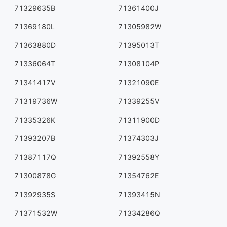
71329635B
71361400J
71369180L
71305982W
71363880D
71395013T
71336064T
71308104P
71341417V
71321090E
71319736W
71339255V
71335326K
71311900D
71393207B
71374303J
71387117Q
71392558Y
71300878G
71354762E
71392935S
71393415N
71371532W
71334286Q