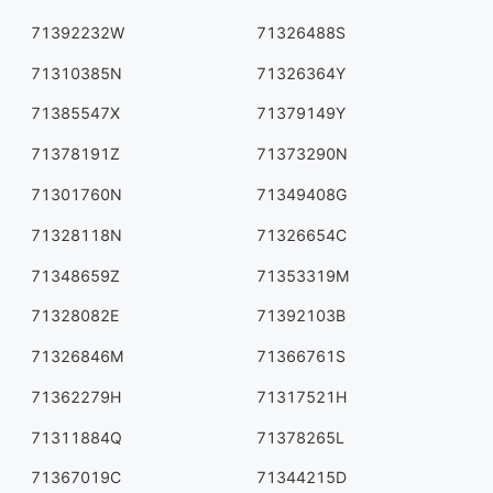
71392232W
71326488S
71310385N
71326364Y
71385547X
71379149Y
71378191Z
71373290N
71301760N
71349408G
71328118N
71326654C
71348659Z
71353319M
71328082E
71392103B
71326846M
71366761S
71362279H
71317521H
71311884Q
71378265L
71367019C
71344215D