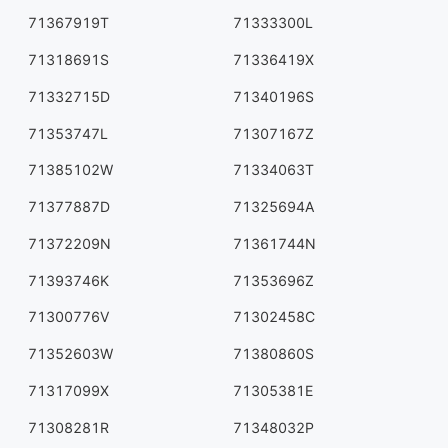
71367919T
71333300L
71318691S
71336419X
71332715D
71340196S
71353747L
71307167Z
71385102W
71334063T
71377887D
71325694A
71372209N
71361744N
71393746K
71353696Z
71300776V
71302458C
71352603W
71380860S
71317099X
71305381E
71308281R
71348032P