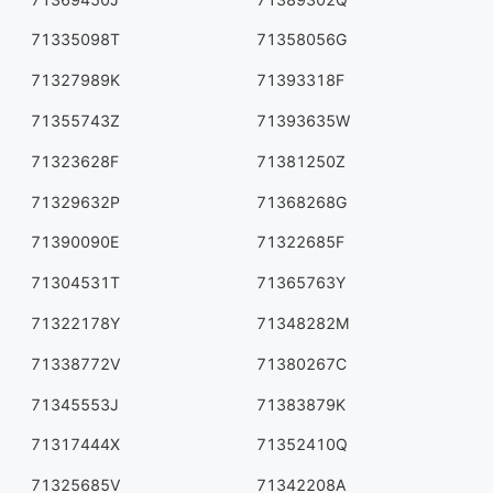
71335098T
71358056G
71327989K
71393318F
71355743Z
71393635W
71323628F
71381250Z
71329632P
71368268G
71390090E
71322685F
71304531T
71365763Y
71322178Y
71348282M
71338772V
71380267C
71345553J
71383879K
71317444X
71352410Q
71325685V
71342208A