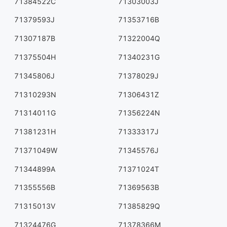
71384522C
71303003J
71379593J
71353716B
71307187B
71322004Q
71375504H
71340231G
71345806J
71378029J
71310293N
71306431Z
71314011G
71356224N
71381231H
71333317J
71371049W
71345576J
71344899A
71371024T
71355556B
71369563B
71315013V
71385829Q
71324476G
71378366M