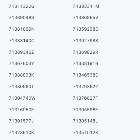
71311320G
71383311M
71389048S
71386865V
71381869N
71359298G
71333140C
71302798S
71389346Z
71369829R
71367603Y
71338191B
71388893K
71346538D
71380960T
71329362Z
71304740W
71376827F
71316950E
71305596F
71301577J
71305148L
71328610K
71351012K