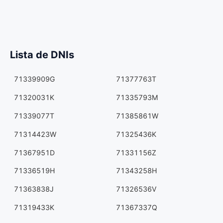
Lista de DNIs
71339909G
71377763T
71320031K
71335793M
71339077T
71385861W
71314423W
71325436K
71367951D
71331156Z
71336519H
71343258H
71363838J
71326536V
71319433K
71367337Q