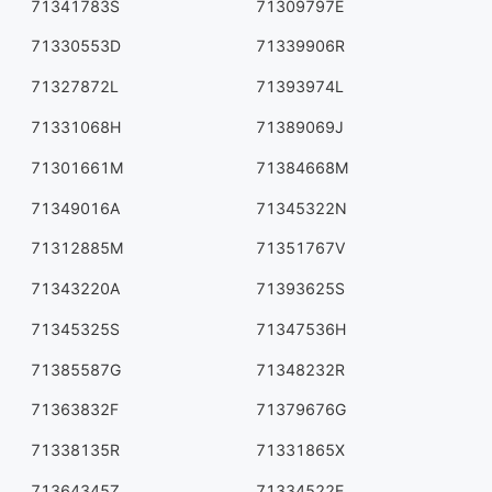
71341783S
71309797E
71330553D
71339906R
71327872L
71393974L
71331068H
71389069J
71301661M
71384668M
71349016A
71345322N
71312885M
71351767V
71343220A
71393625S
71345325S
71347536H
71385587G
71348232R
71363832F
71379676G
71338135R
71331865X
71364345Z
71334522E