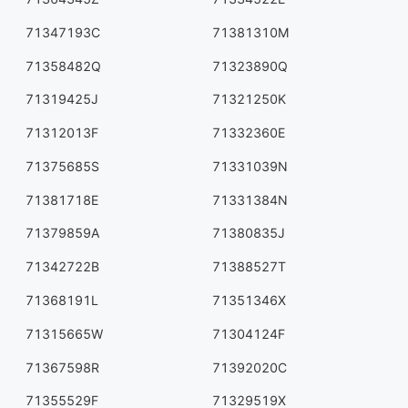
71347193C
71381310M
71358482Q
71323890Q
71319425J
71321250K
71312013F
71332360E
71375685S
71331039N
71381718E
71331384N
71379859A
71380835J
71342722B
71388527T
71368191L
71351346X
71315665W
71304124F
71367598R
71392020C
71355529F
71329519X