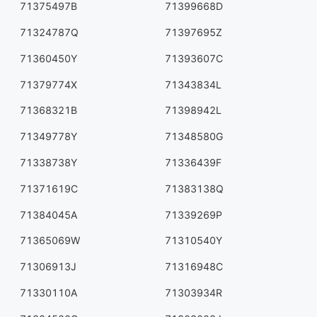
71375497B
71399668D
71324787Q
71397695Z
71360450Y
71393607C
71379774X
71343834L
71368321B
71398942L
71349778Y
71348580G
71338738Y
71336439F
71371619C
71383138Q
71384045A
71339269P
71365069W
71310540Y
71306913J
71316948C
71330110A
71303934R