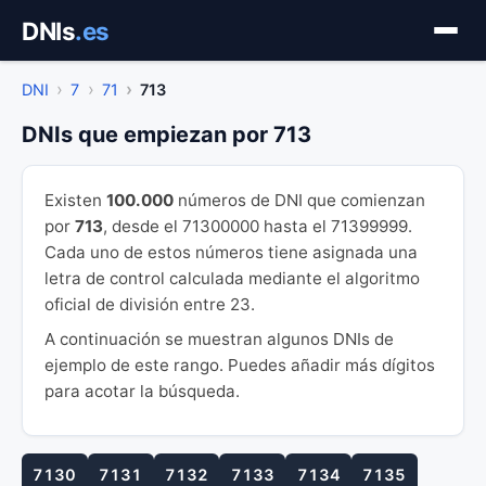
Saltar
DNIs
.es
al
contenido
DNI
7
71
713
DNIs que empiezan por 713
Existen
100.000
números de DNI que comienzan
por
713
, desde el 71300000 hasta el 71399999.
Cada uno de estos números tiene asignada una
letra de control calculada mediante el algoritmo
oficial de división entre 23.
A continuación se muestran algunos DNIs de
ejemplo de este rango. Puedes añadir más dígitos
para acotar la búsqueda.
7130
7131
7132
7133
7134
7135