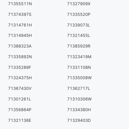
71355511N
71327909X
71374397S
71335520P
71314761H
71339073L
71314945H
71321455L
71388323A
71385929R
71335892N
71323419M
71335289F
71331108N
71324375H
71335008W
71367430V
71362717L
71301261L
71310306W
71356864P
71334380H
71321136E
71329403D