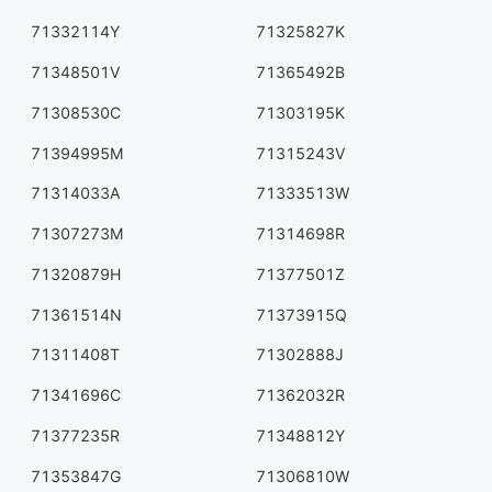
71332114Y
71325827K
71348501V
71365492B
71308530C
71303195K
71394995M
71315243V
71314033A
71333513W
71307273M
71314698R
71320879H
71377501Z
71361514N
71373915Q
71311408T
71302888J
71341696C
71362032R
71377235R
71348812Y
71353847G
71306810W