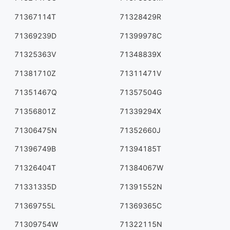
71367114T
71328429R
71369239D
71399978C
71325363V
71348839X
71381710Z
71311471V
71351467Q
71357504G
71356801Z
71339294X
71306475N
71352660J
71396749B
71394185T
71326404T
71384067W
71331335D
71391552N
71369755L
71369365C
71309754W
71322115N