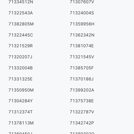
71334512N
71307607V
71322543A
71324004S
71382805M
71359956H
71322445C
71362342N
71321529R
71381074E
71320207J
71321545V
71332004B
71385705F
71331325E
71370186J
71350950M
71399202A
71304284Y
71375738E
71312374T
71322787V
71378113M
71342742P
71369450J
71389302Q