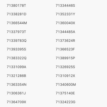
71380178T
71334446S
71338281D
71352331Y
71366544M
71360040X
71337973T
71344485A
71339783Q
71373624R
71393395S
71366523F
71383322Q
71389915P
71331099A
71326925S
71321286B
71310912X
71363354N
71340600M
71306361J
71375140E
71364709X
71324223G