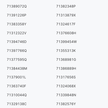
71389072Q
71382348P
71391226P
71313879X
71383358Y
71324617F
71312322V
71376608H
71394746D
71399454W
71397766Q
71355313K
71377595Q
71368981G
71384438M
71386889H
71379001L
71317656S
71363740F
71324068X
71310044Q
71339848N
71329138C
71382576Y