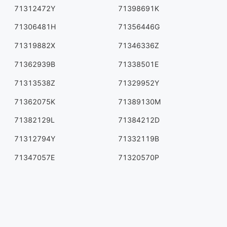
71312472Y
71398691K
71306481H
71356446G
71319882X
71346336Z
71362939B
71338501E
71313538Z
71329952Y
71362075K
71389130M
71382129L
71384212D
71312794Y
71332119B
71347057E
71320570P