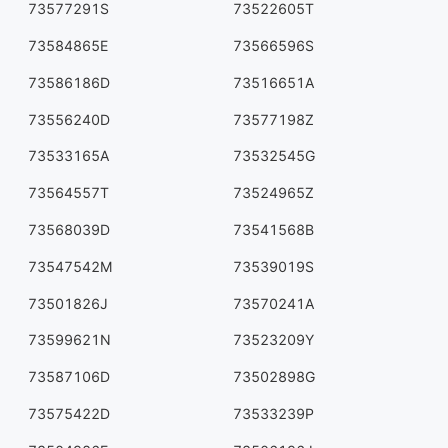
73577291S
73522605T
73584865E
73566596S
73586186D
73516651A
73556240D
73577198Z
73533165A
73532545G
73564557T
73524965Z
73568039D
73541568B
73547542M
73539019S
73501826J
73570241A
73599621N
73523209Y
73587106D
73502898G
73575422D
73533239P