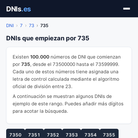
Saltar
DNIs
.es
al
contenido
DNI
7
73
735
DNIs que empiezan por 735
Existen
100.000
números de DNI que comienzan
por
735
, desde el 73500000 hasta el 73599999.
Cada uno de estos números tiene asignada una
letra de control calculada mediante el algoritmo
oficial de división entre 23.
A continuación se muestran algunos DNIs de
ejemplo de este rango. Puedes añadir más dígitos
para acotar la búsqueda.
7350
7351
7352
7353
7354
7355