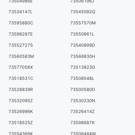
73504986E
73506196J
73534147L
73545092Q
73595880C
73557570M
73598297E
73550661L
73552727S
73540899D
73560583M
73568830H
73577056X
73513823G
73518531C
73508548L
73528839R
73500580D
73532095Z
73530230N
73526996K
73526414Z
73518525Z
73598687K
73554366K
73506484W