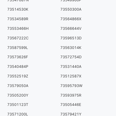
73514530K
73550300A
73534589R
73564866X
73553466H
73566644V
73567222C
73596513D
73587599L
73563014K
73573626F
73572754D
73540484P
73531440A
73552519Z
73512587X
73579050A
73595793W
73505200Y
73593975R
73501123T
73505446E
73571200L
73579421Y