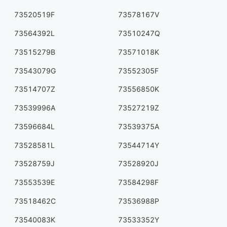
73520519F
73578167V
73564392L
73510247Q
73515279B
73571018K
73543079G
73552305F
73514707Z
73556850K
73539996A
73527219Z
73596684L
73539375A
73528581L
73544714Y
73528759J
73528920J
73553539E
73584298F
73518462C
73536988P
73540083K
73533352Y