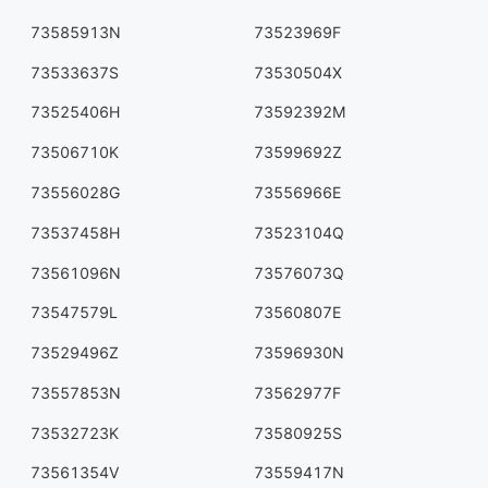
73585913N
73523969F
73533637S
73530504X
73525406H
73592392M
73506710K
73599692Z
73556028G
73556966E
73537458H
73523104Q
73561096N
73576073Q
73547579L
73560807E
73529496Z
73596930N
73557853N
73562977F
73532723K
73580925S
73561354V
73559417N