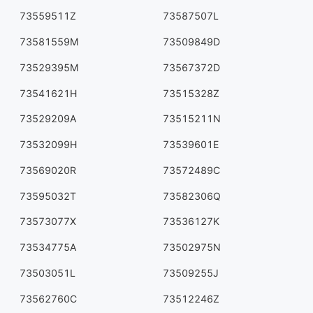
73559511Z
73587507L
73581559M
73509849D
73529395M
73567372D
73541621H
73515328Z
73529209A
73515211N
73532099H
73539601E
73569020R
73572489C
73595032T
73582306Q
73573077X
73536127K
73534775A
73502975N
73503051L
73509255J
73562760C
73512246Z