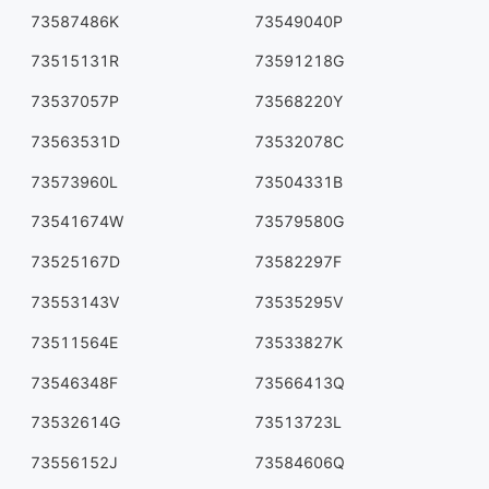
73587486K
73549040P
73515131R
73591218G
73537057P
73568220Y
73563531D
73532078C
73573960L
73504331B
73541674W
73579580G
73525167D
73582297F
73553143V
73535295V
73511564E
73533827K
73546348F
73566413Q
73532614G
73513723L
73556152J
73584606Q