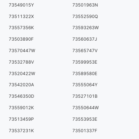
73549015Y
73501963N
73511322X
73552590Q
73557356K
73593263W
73503890F
73560637J
73570447W
73565747V
73532788V
73599953E
73520422W
73589580E
73542020A
73555064Y
73546350D
73527101B
73559012K
73550644W
73513459P
73553953E
73537231K
73501337F