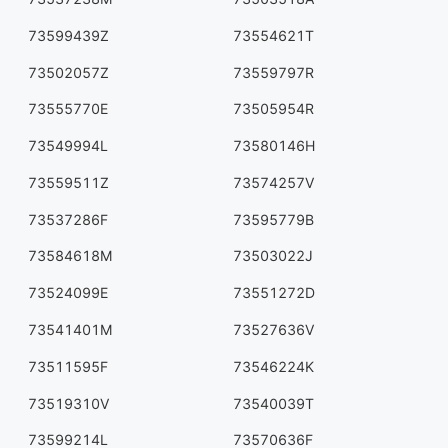
73599439Z
73554621T
73502057Z
73559797R
73555770E
73505954R
73549994L
73580146H
73559511Z
73574257V
73537286F
73595779B
73584618M
73503022J
73524099E
73551272D
73541401M
73527636V
73511595F
73546224K
73519310V
73540039T
73599214L
73570636F