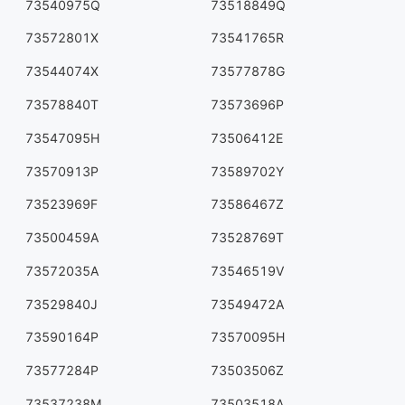
73540975Q
73518849Q
73572801X
73541765R
73544074X
73577878G
73578840T
73573696P
73547095H
73506412E
73570913P
73589702Y
73523969F
73586467Z
73500459A
73528769T
73572035A
73546519V
73529840J
73549472A
73590164P
73570095H
73577284P
73503506Z
73537238M
73503518A