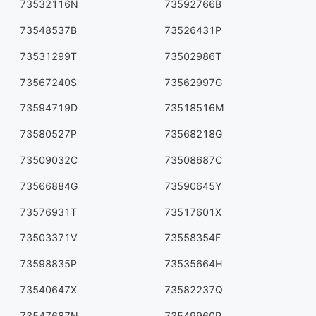
73532116N
73592766B
73548537B
73526431P
73531299T
73502986T
73567240S
73562997G
73594719D
73518516M
73580527P
73568218G
73509032C
73508687C
73566884G
73590645Y
73576931T
73517601X
73503371V
73558354F
73598835P
73535664H
73540647X
73582237Q
73547687N
73549960P