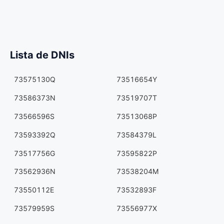
Lista de DNIs
73575130Q
73516654Y
73586373N
73519707T
73566596S
73513068P
73593392Q
73584379L
73517756G
73595822P
73562936N
73538204M
73550112E
73532893F
73579959S
73556977X