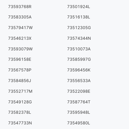
73593768R
73501924L
73583305A
73516138L
73579417W
73512305G
73546213X
73574344N
73593079W
73510073A
73596158E
73585997G
73567578P
73596456K
73584856J
73556533A
73552717M
73522098E
73549128G
73587764T
73582378L
73595948L
73547733N
73549580L