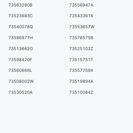
73563280B
73556947A
73523683C
73543361X
73540078Q
73553657W
73586977H
73578575B
73513662G
73525103Z
73598420F
73515751T
73560666L
73557759X
73508002W
73519894A
73530520A
73510084Z