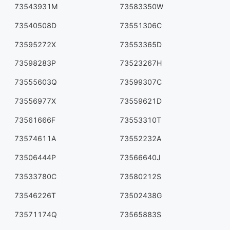
73543931M
73583350W
73540508D
73551306C
73595272X
73553365D
73598283P
73523267H
73555603Q
73599307C
73556977X
73559621D
73561666F
73553310T
73574611A
73552232A
73506444P
73566640J
73533780C
73580212S
73546226T
73502438G
73571174Q
73565883S