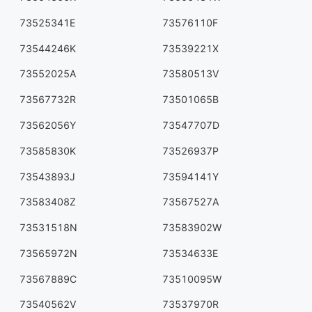
73525341E
73576110F
73544246K
73539221X
73552025A
73580513V
73567732R
73501065B
73562056Y
73547707D
73585830K
73526937P
73543893J
73594141Y
73583408Z
73567527A
73531518N
73583902W
73565972N
73534633E
73567889C
73510095W
73540562V
73537970R