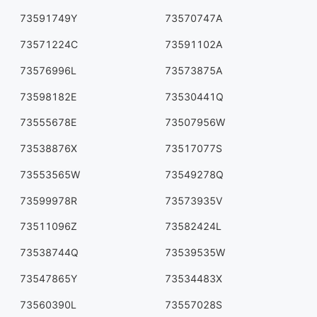
73591749Y
73570747A
73571224C
73591102A
73576996L
73573875A
73598182E
73530441Q
73555678E
73507956W
73538876X
73517077S
73553565W
73549278Q
73599978R
73573935V
73511096Z
73582424L
73538744Q
73539535W
73547865Y
73534483X
73560390L
73557028S