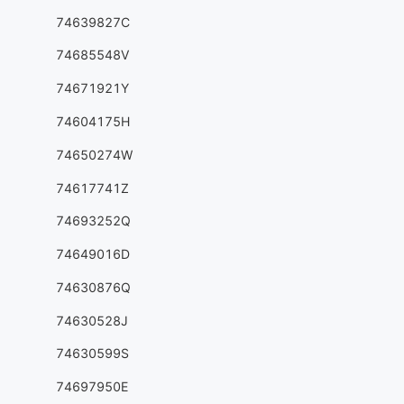
74639827C
74685548V
74671921Y
74604175H
74650274W
74617741Z
74693252Q
74649016D
74630876Q
74630528J
74630599S
74697950E