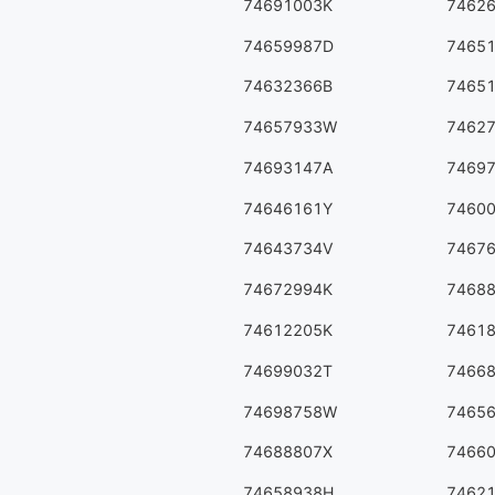
74691003K
7462
74659987D
7465
74632366B
7465
74657933W
7462
74693147A
7469
74646161Y
7460
74643734V
7467
74672994K
7468
74612205K
7461
74699032T
7466
74698758W
7465
74688807X
7466
74658938H
7462