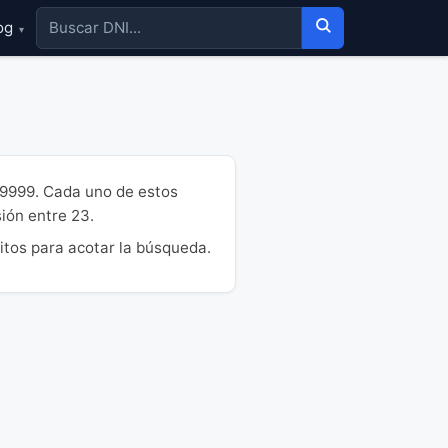
og
▾
99999. Cada uno de estos
sión entre 23.
itos para acotar la búsqueda.