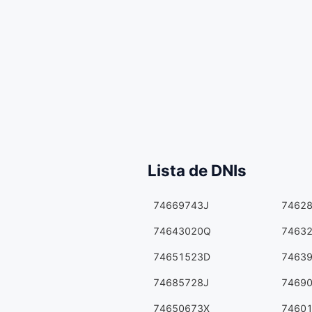
Lista de DNIs
74669743J
7462
74643020Q
7463
74651523D
7463
74685728J
7469
74650673X
7460