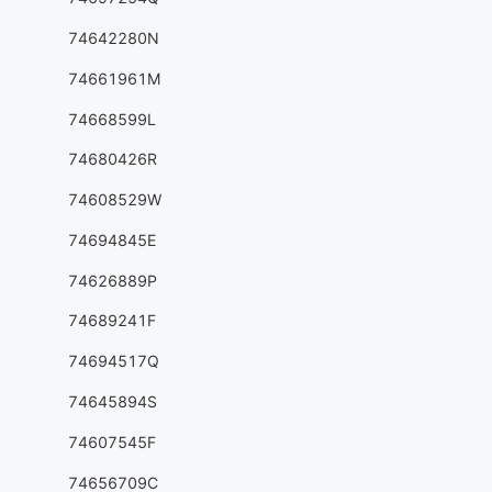
74642280N
74661961M
74668599L
74680426R
74608529W
74694845E
74626889P
74689241F
74694517Q
74645894S
74607545F
74656709C