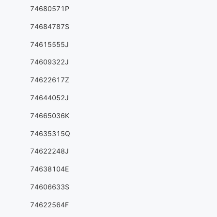
74680571P
74684787S
74615555J
74609322J
74622617Z
74644052J
74665036K
74635315Q
74622248J
74638104E
74606633S
74622564F