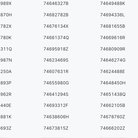
1989X
74646327B
74649488K
3870H
74682782B
74694336L
8782X
74676134X
74681655B
5780K
74661374Q
74669616R
4311Q
74695918Z
74680909R
0987N
74623469S
74646274G
2250A
74607631R
74624488E
4893P
74655980G
74648450H
1962R
74641294S
74651438Q
6440E
74693312F
74662105B
6881K
74638606H
74678760Z
3693Z
74673815Z
74666202Z