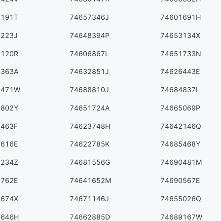
2191T
74657346J
74601691H
4223J
74648394P
74653134X
0120R
74606867L
74651733N
8363A
74632851J
74626443E
7471W
74688810J
74684837L
3802Y
74651724A
74665069P
0463F
74623748H
74642146Q
7616E
74622785K
74685468Y
1234Z
74681556G
74690481M
6762E
74641652M
74690567E
8674X
74671146J
74655026Q
5646H
74662885D
74689167W