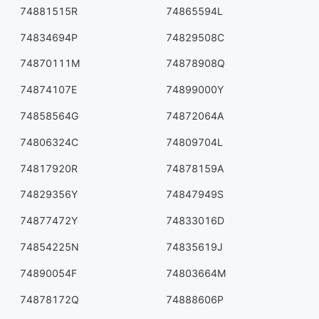
74881515R
74865594L
74834694P
74829508C
74870111M
74878908Q
74874107E
74899000Y
74858564G
74872064A
74806324C
74809704L
74817920R
74878159A
74829356Y
74847949S
74877472Y
74833016D
74854225N
74835619J
74890054F
74803664M
74878172Q
74888606P