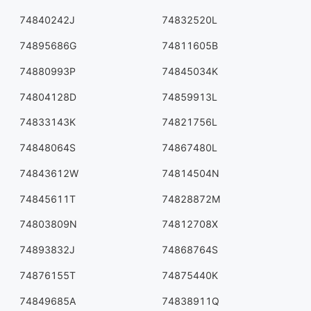
74840242J
74832520L
74895686G
74811605B
74880993P
74845034K
74804128D
74859913L
74833143K
74821756L
74848064S
74867480L
74843612W
74814504N
74845611T
74828872M
74803809N
74812708X
74893832J
74868764S
74876155T
74875440K
74849685A
74838911Q