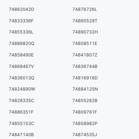
74862042D
74876726L
74833336F
74865529T
74855336L
74890732H
74886820Q
74808511E
74858490E
74841807Z
74868467V
74836744B
74836013Q
74816916D
74824890W
74884125N
74828335C
74855282B
74886351F
74809761F
74855153C
74858982P
74847140B
74874535J