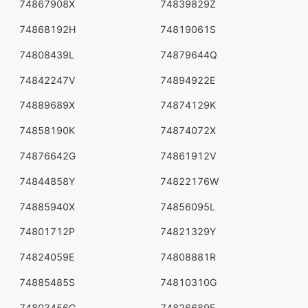
74867908X
74839829Z
74868192H
74819061S
74808439L
74879644Q
74842247V
74894922E
74889689X
74874129K
74858190K
74874072X
74876642G
74861912V
74844858Y
74822176W
74885940X
74856095L
74801712P
74821329Y
74824059E
74808881R
74885485S
74810310G
74803456G
74826689F