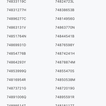
74833119C
74824723L
74831277H
74838653B
74896277C
74814956G
74863131V
74863770N
74851764N
74844541B
74869931D
74876598Y
74854776B
74874241H
74864293Y
74878874M
74853999Q
74855470S
74816954R
74850538M
74873721G
74872019G
74891006Q
74895591R
74899514Z
74818117Z