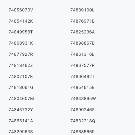
74856070V
74889100L
74854142K
74876971B
74849958T
74825236A
74868931K
74898867B
74877927R
74861316L
74818462Z
74867577R
74807107K
74800462T
74818061G
74854615B
74804607M
74843865W
74845732Y
74890246S
74865141A
74832218Q
74829963S
74868566R