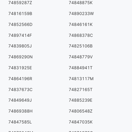
74859287Z
74848875K
74816159B
74890233W
74852566D
74846161K
74897414F
74868378C
74839805J
74825106B
74869290N
74848779V
74831925E
74884941T
74864196R
74813117M
74837673C
74827165T
74849649J
74885239E
74869388H
74806548Z
74847585L
74847035K