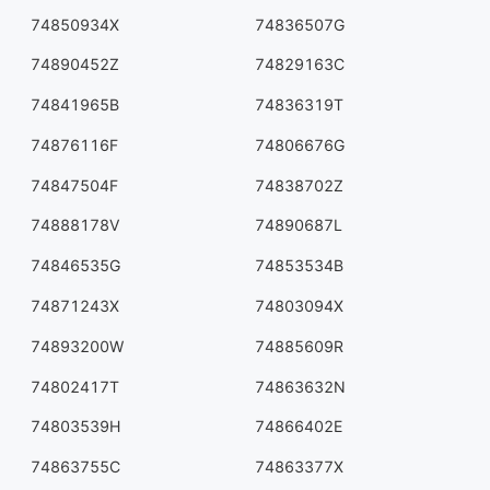
74850934X
74836507G
74890452Z
74829163C
74841965B
74836319T
74876116F
74806676G
74847504F
74838702Z
74888178V
74890687L
74846535G
74853534B
74871243X
74803094X
74893200W
74885609R
74802417T
74863632N
74803539H
74866402E
74863755C
74863377X