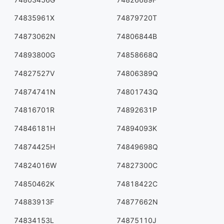
74835961X
74879720T
74873062N
74806844B
74893800G
74858668Q
74827527V
74806389Q
74874741N
74801743Q
74816701R
74892631P
74846181H
74894093K
74874425H
74849698Q
74824016W
74827300C
74850462K
74818422C
74883913F
74877662N
74834153L
74875110J