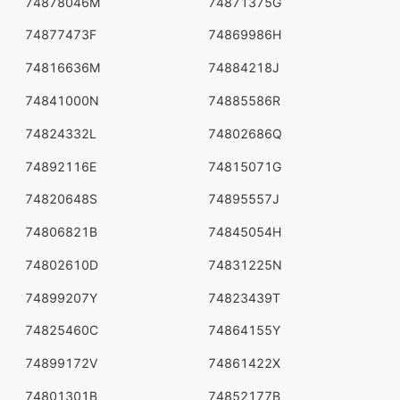
74878046M
74871375G
74877473F
74869986H
74816636M
74884218J
74841000N
74885586R
74824332L
74802686Q
74892116E
74815071G
74820648S
74895557J
74806821B
74845054H
74802610D
74831225N
74899207Y
74823439T
74825460C
74864155Y
74899172V
74861422X
74801301B
74852177B