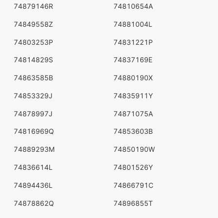
74879146R
74810654A
74849558Z
74881004L
74803253P
74831221P
74814829S
74837169E
74863585B
74880190X
74853329J
74835911Y
74878997J
74871075A
74816969Q
74853603B
74889293M
74850190W
74836614L
74801526Y
74894436L
74866791C
74878862Q
74896855T