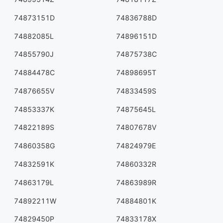
74873151D
74836788D
74882085L
74896151D
74855790J
74875738C
74884478C
74898695T
74876655V
74833459S
74853337K
74875645L
74822189S
74807678V
74860358G
74824979E
74832591K
74860332R
74863179L
74863989R
74892211W
74884801K
74829450P
74833178X