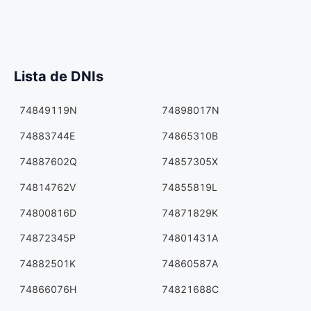
Lista de DNIs
74849119N
74898017N
74883744E
74865310B
74887602Q
74857305X
74814762V
74855819L
74800816D
74871829K
74872345P
74801431A
74882501K
74860587A
74866076H
74821688C