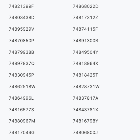
74821399F
74868022D
74803438D
74817312Z
74895929V
74874115F
74870850P
74891300B
74879938B
74849504Y
74897837Q
74818964X
74830945P
74818425T
74862518W
74828731W
74864996L
74837817A
74816577S
74843781X
74880967M
74816798Y
74817049G
74806800J