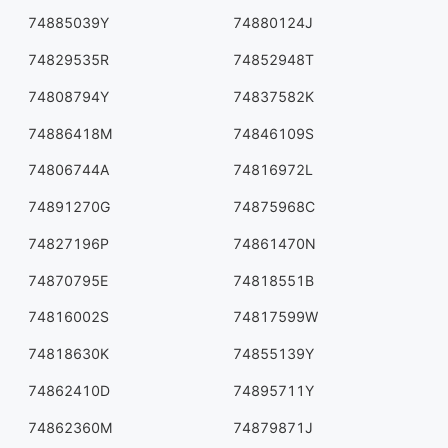
74885039Y
74880124J
74829535R
74852948T
74808794Y
74837582K
74886418M
74846109S
74806744A
74816972L
74891270G
74875968C
74827196P
74861470N
74870795E
74818551B
74816002S
74817599W
74818630K
74855139Y
74862410D
74895711Y
74862360M
74879871J