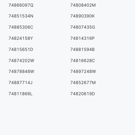
74866097Q
74808402M
74851534N
74890390K
74885306C
74807435G
74824158Y
74814316P
74815651D
74881594B
74874202W
74816628C
74878848W
74897248W
74887714J
74852677M
74811866L
74820619D