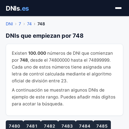
Saltar
DNIs
.es
al
contenido
DNI
7
74
748
DNIs que empiezan por 748
Existen
100.000
números de DNI que comienzan
por
748
, desde el 74800000 hasta el 74899999.
Cada uno de estos números tiene asignada una
letra de control calculada mediante el algoritmo
oficial de división entre 23.
A continuación se muestran algunos DNIs de
ejemplo de este rango. Puedes añadir más dígitos
para acotar la búsqueda.
7480
7481
7482
7483
7484
7485