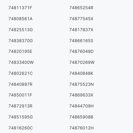
74811371F
74865254R
74808561A
74877545X
74825513G
74817837X
74838370G
74866165S
74820195E
74876049D
74833400W
74870269W
74802621C
74840848K
74840897R
74875523N
74850011F
74869633X
74872913R
74844709H
74851595G
74865908B
74816260C
74876012H