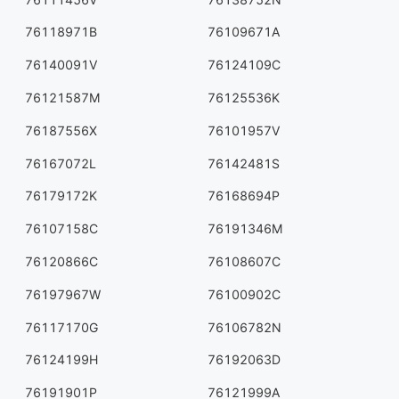
76118971B
76109671A
76140091V
76124109C
76121587M
76125536K
76187556X
76101957V
76167072L
76142481S
76179172K
76168694P
76107158C
76191346M
76120866C
76108607C
76197967W
76100902C
76117170G
76106782N
76124199H
76192063D
76191901P
76121999A