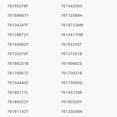
76155376F
76154200G
76169681Y
76112584H
76104247F
76197234M
76128672Y
76144170W
76144082Y
76162200T
76120370F
76127251B
76188201B
76199682S
76176957Z
76170031B
76154440Z
76173095Q
76165117L
76145733R
76185022Y
76160320Y
76161142T
76133048N