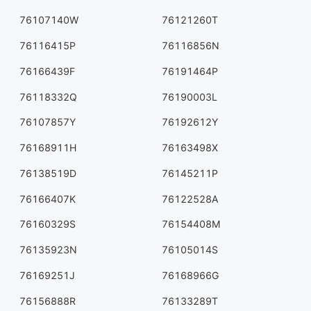
76107140W
76121260T
76116415P
76116856N
76166439F
76191464P
76118332Q
76190003L
76107857Y
76192612Y
76168911H
76163498X
76138519D
76145211P
76166407K
76122528A
76160329S
76154408M
76135923N
76105014S
76169251J
76168966G
76156888R
76133289T