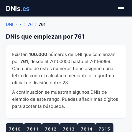
Saltar
DNIs
.es
al
contenido
DNI
7
76
761
DNIs que empiezan por 761
Existen
100.000
números de DNI que comienzan
por
761
, desde el 76100000 hasta el 76199999.
Cada uno de estos números tiene asignada una
letra de control calculada mediante el algoritmo
oficial de división entre 23.
A continuación se muestran algunos DNIs de
ejemplo de este rango. Puedes añadir más dígitos
para acotar la búsqueda.
7610
7611
7612
7613
7614
7615