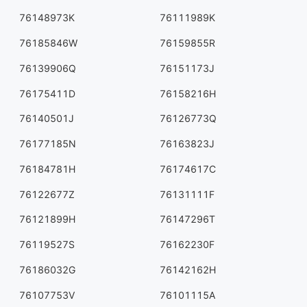
76148973K
76111989K
76185846W
76159855R
76139906Q
76151173J
76175411D
76158216H
76140501J
76126773Q
76177185N
76163823J
76184781H
76174617C
76122677Z
76131111F
76121899H
76147296T
76119527S
76162230F
76186032G
76142162H
76107753V
76101115A