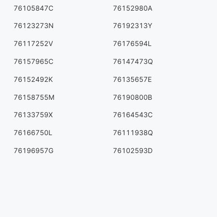
76105847C
76152980A
76123273N
76192313Y
76117252V
76176594L
76157965C
76147473Q
76152492K
76135657E
76158755M
76190800B
76133759X
76164543C
76166750L
76111938Q
76196957G
76102593D