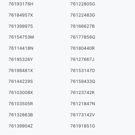
76193176H
76122805G
76184957X
76122483G
76139997S
76166627B
76154753M
76177856Q
76114418N
76180440R
76195326Y
76127667J
76198481X
76153147D
76144229S
76159433Q
76103008X
76123742K
76103505R
76121847N
76132863B
76173142V
76139904Z
76191851G