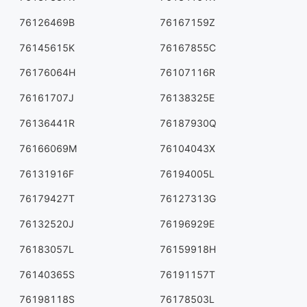
76126469B
76167159Z
76145615K
76167855C
76176064H
76107116R
76161707J
76138325E
76136441R
76187930Q
76166069M
76104043X
76131916F
76194005L
76179427T
76127313G
76132520J
76196929E
76183057L
76159918H
76140365S
76191157T
76198118S
76178503L