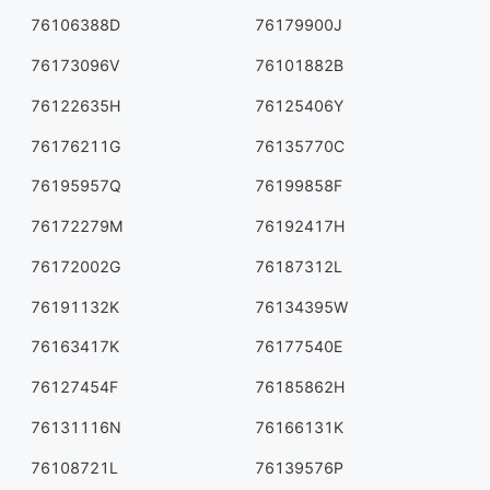
76106388D
76179900J
76173096V
76101882B
76122635H
76125406Y
76176211G
76135770C
76195957Q
76199858F
76172279M
76192417H
76172002G
76187312L
76191132K
76134395W
76163417K
76177540E
76127454F
76185862H
76131116N
76166131K
76108721L
76139576P