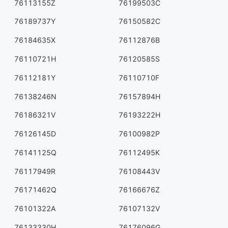
76113155Z
76199503C
76189737Y
76150582C
76184635X
76112876B
76110721H
76120585S
76112181Y
76110710F
76138246N
76157894H
76186321V
76193222H
76126145D
76100982P
76141125Q
76112495K
76117949R
76108443V
76171462Q
76166676Z
76101322A
76107132V
76133330H
76176096G