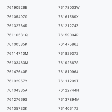
76190926E
76178003W
76105497S
76161589X
76132784R
76121274Z
76110581Q
76159004R
76100535K
76147586Z
76114710M
76182937Z
76103463M
76192667S
76147640E
76181096J
76192957Y
76111209T
76104335A
76122744N
76127669S
76137894M
76105733K
76140617Z