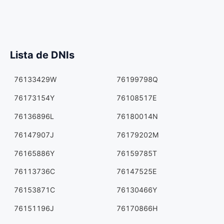
Lista de DNIs
76133429W
76199798Q
76173154Y
76108517E
76136896L
76180014N
76147907J
76179202M
76165886Y
76159785T
76113736C
76147525E
76153871C
76130466Y
76151196J
76170866H