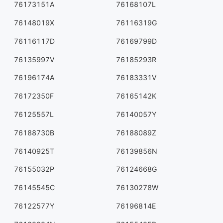
76173151A
76168107L
76148019X
76116319G
76116117D
76169799D
76135997V
76185293R
76196174A
76183331V
76172350F
76165142K
76125557L
76140057Y
76188730B
76188089Z
76140925T
76139856N
76155032P
76124668G
76145545C
76130278W
76122577Y
76196814E