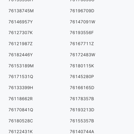
76138745M
76196709D
76146957Y
76147091W
76127307K
76193556F
76121987Z
76167711Z
76182446Y
76172483W
76153189M
76180115K
76171531Q
76145280P
76133399H
76166165D
76118662R
76178357B
76170841Q
76193213D
76180528C
76155357B
76122431K
76140744A