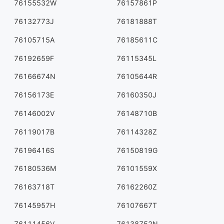
76155532W
76157861P
76132773J
76181888T
76105715A
76185611C
76192659F
76115345L
76166674N
76105644R
76156173E
76160350J
76146002V
76148710B
76119017B
76114328Z
76196416S
76150819G
76180536M
76101559X
76163718T
76162260Z
76145957H
76107667T
76111456V
76138752N