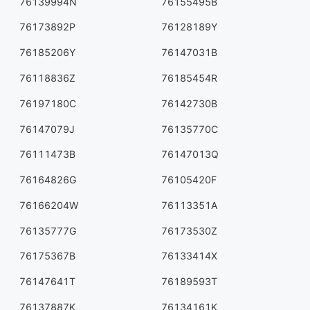
76139994N
76155495B
76173892P
76128189Y
76185206Y
76147031B
76118836Z
76185454R
76197180C
76142730B
76147079J
76135770C
76111473B
76147013Q
76164826G
76105420F
76166204W
76113351A
76135777G
76173530Z
76175367B
76133414X
76147641T
76189593T
76137887K
76134161K