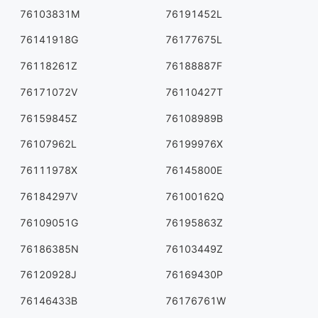
76103831M
76191452L
76141918G
76177675L
76118261Z
76188887F
76171072V
76110427T
76159845Z
76108989B
76107962L
76199976X
76111978X
76145800E
76184297V
76100162Q
76109051G
76195863Z
76186385N
76103449Z
76120928J
76169430P
76146433B
76176761W