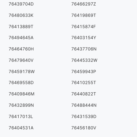
76439704D
76466297Z
76480633K
76419869T
76413889T
76415874F
76494645A
76403154Y
76464760H
76437706N
76479640V
76445332W
76459178W
76459943P
76469558D
76410255T
76409846M
76440822T
76432899N
76488444N
76417013L
76431539D
76404531A
76456180V