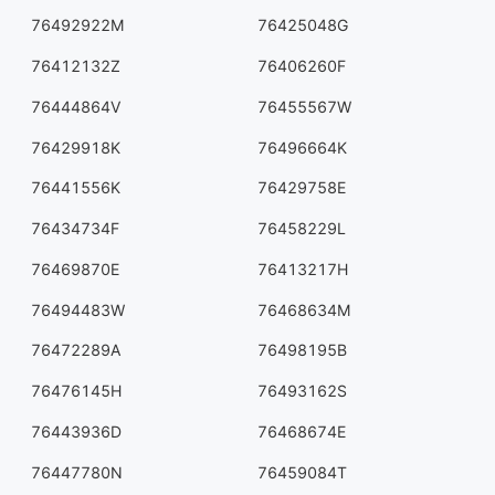
76492922M
76425048G
76412132Z
76406260F
76444864V
76455567W
76429918K
76496664K
76441556K
76429758E
76434734F
76458229L
76469870E
76413217H
76494483W
76468634M
76472289A
76498195B
76476145H
76493162S
76443936D
76468674E
76447780N
76459084T