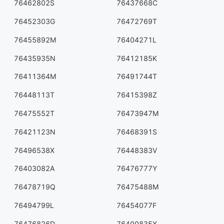
76462802S
76437668C
76452303G
76472769T
76455892M
76404271L
76435935N
76412185K
76411364M
76491744T
76448113T
76415398Z
76475552T
76473947M
76421123N
76468391S
76496538X
76448383V
76403082A
76476777Y
76478719Q
76475488M
76494799L
76454077F
76476826D
76400835X