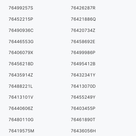
76499257S
76426287R
76452215P
76421886Q
76490936C
76420734Z
76446553G
76458692E
76406079X
76499986P
76456218D
76495412B
76435914Z
76432341Y
76488221L
76413070D
76413101V
76455249Y
76440606Z
76403455P
76480110G
76461890T
76419575M
76436056H