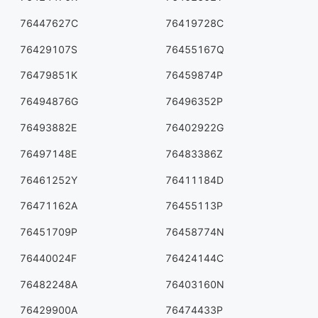
76447627C
76419728C
76429107S
76455167Q
76479851K
76459874P
76494876G
76496352P
76493882E
76402922G
76497148E
76483386Z
76461252Y
76411184D
76471162A
76455113P
76451709P
76458774N
76440024F
76424144C
76482248A
76403160N
76429900A
76474433P