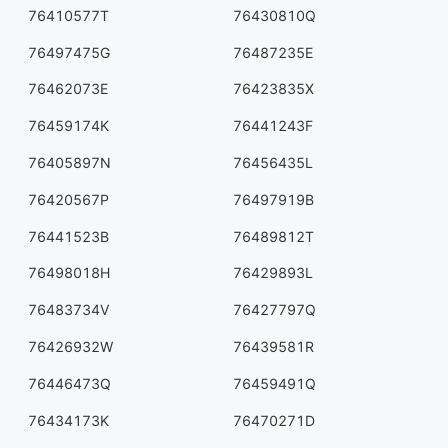
76410577T
76430810Q
76497475G
76487235E
76462073E
76423835X
76459174K
76441243F
76405897N
76456435L
76420567P
76497919B
76441523B
76489812T
76498018H
76429893L
76483734V
76427797Q
76426932W
76439581R
76446473Q
76459491Q
76434173K
76470271D