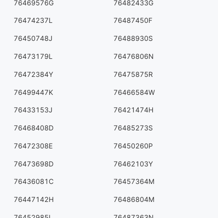
76469576G
76482433G
76474237L
76487450F
76450748J
76488930S
76473179L
76476806N
76472384Y
76475875R
76499447K
76466584W
76433153J
76421474H
76468408D
76485273S
76472308E
76450260P
76473698D
76462103Y
76436081C
76457364M
76447142H
76486804M
76452985L
76487363N