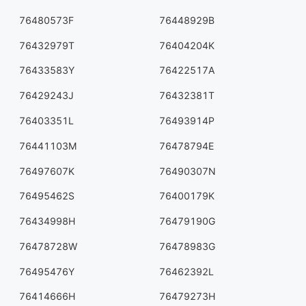
76480573F
76448929B
76432979T
76404204K
76433583Y
76422517A
76429243J
76432381T
76403351L
76493914P
76441103M
76478794E
76497607K
76490307N
76495462S
76400179K
76434998H
76479190G
76478728W
76478983G
76495476Y
76462392L
76414666H
76479273H