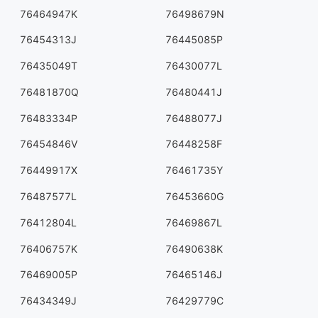
76464947K
76498679N
76454313J
76445085P
76435049T
76430077L
76481870Q
76480441J
76483334P
76488077J
76454846V
76448258F
76449917X
76461735Y
76487577L
76453660G
76412804L
76469867L
76406757K
76490638K
76469005P
76465146J
76434349J
76429779C