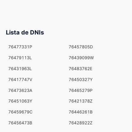
Lista de DNIs
76477331P
76457805D
76479113L
76439099W
76431963L
76483762E
76417747V
76450327Y
76473623A
76465279P
76451063Y
76421378Z
76459679C
76446261B
76456473B
76428922Z