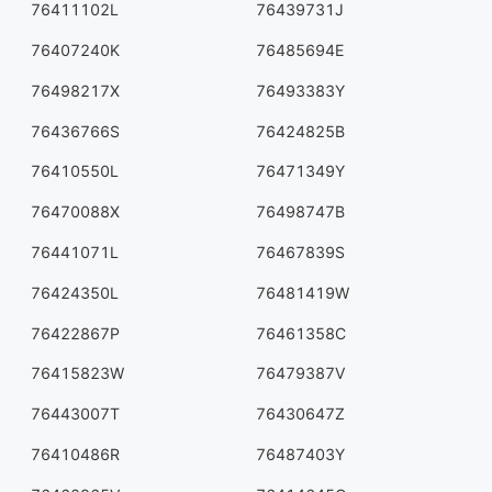
76411102L
76439731J
76407240K
76485694E
76498217X
76493383Y
76436766S
76424825B
76410550L
76471349Y
76470088X
76498747B
76441071L
76467839S
76424350L
76481419W
76422867P
76461358C
76415823W
76479387V
76443007T
76430647Z
76410486R
76487403Y