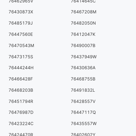
76462965V
76414645C
76430873X
76467208M
76485179J
76482050N
76447560E
76412047K
76470543M
76490007B
76473175S
76437949W
76444244H
76430636A
76466428F
76468755B
76468203B
76491832L
76451794R
76428557V
76476987D
76447117Q
76423224C
76435557W
76424470R
76402602Y