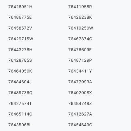
76426051H
76411958R
76486775E
76426238K
76458572V
76419250W
76429715W
76467874G
76443278H
76476609E
76428785S
76487129P
76464050K
76434411Y
76484604J
76477993A
76489736Q
76402008X
76427574T
76494748Z
76465114G
76412627A
76435068L
76454649G