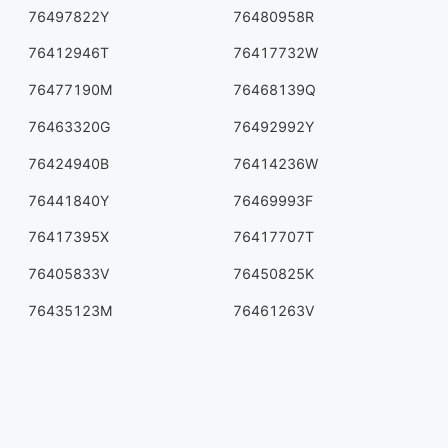
76497822Y
76480958R
76412946T
76417732W
76477190M
76468139Q
76463320G
76492992Y
76424940B
76414236W
76441840Y
76469993F
76417395X
76417707T
76405833V
76450825K
76435123M
76461263V