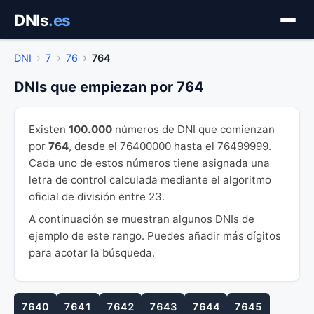
Saltar
DNIs
.es
al
contenido
DNI
7
76
764
DNIs que empiezan por 764
Existen
100.000
números de DNI que comienzan
por
764
, desde el 76400000 hasta el 76499999.
Cada uno de estos números tiene asignada una
letra de control calculada mediante el algoritmo
oficial de división entre 23.
A continuación se muestran algunos DNIs de
ejemplo de este rango. Puedes añadir más dígitos
para acotar la búsqueda.
7640
7641
7642
7643
7644
7645