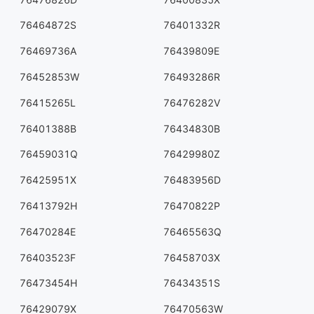
76464872S
76401332R
76469736A
76439809E
76452853W
76493286R
76415265L
76476282V
76401388B
76434830B
76459031Q
76429980Z
76425951X
76483956D
76413792H
76470822P
76470284E
76465563Q
76403523F
76458703X
76473454H
76434351S
76429079X
76470563W