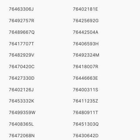
76463306J
76402181E
76492757R
76425692G
76489667Q
76442504A
76417707T
76406593H
76482929V
76492324M
76470420C
76418007R
76427330D
76446663E
76402126J
76400311S
76453332K
76411235Z
76499359W
76480911T
76408365L
76451303Q
76472068N
76430642D