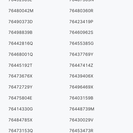
76480042M
76480360R
76490373D
76423419P
76498839B
76460962S
76442816Q
76455385G
76468001Q
76437769Y
76445192T
76447414Z
76473676X
76439406X
76472729Y
76496469X
76475804E
76403159B
76414330G
76448739M
76484785X
76430029V
76473153Q
76453473R