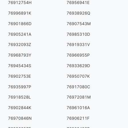
76912754H
76956941E
76996891K
76938926Q
76901866D
76907543M
76905241A
76985310D
76932093Z
76919331V
76968793Y
76966955P
76945434S
76933629D
76902753E
76950707K
76935997P
76917080C
76918528L
76972081M
76902844K
76961016A
76970846N
76906211F