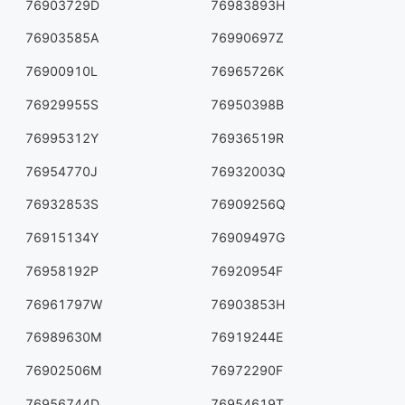
76903729D
76983893H
76903585A
76990697Z
76900910L
76965726K
76929955S
76950398B
76995312Y
76936519R
76954770J
76932003Q
76932853S
76909256Q
76915134Y
76909497G
76958192P
76920954F
76961797W
76903853H
76989630M
76919244E
76902506M
76972290F
76956744D
76954619T