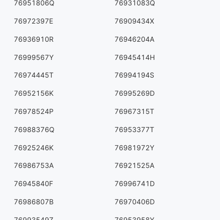
76951806Q
76931083Q
76972397E
76909434X
76936910R
76946204A
76999567Y
76945414H
76974445T
76994194S
76952156K
76995269D
76978524P
76967315T
76988376Q
76953377T
76925246K
76981972Y
76986753A
76921525A
76945840F
76996741D
76986807B
76970406D
76993549Z
76953958Y