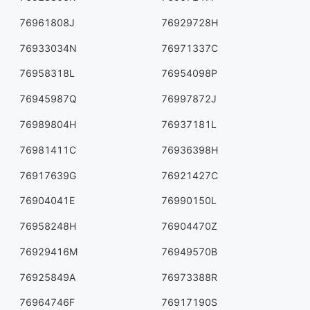
76961808J
76929728H
76933034N
76971337C
76958318L
76954098P
76945987Q
76997872J
76989804H
76937181L
76981411C
76936398H
76917639G
76921427C
76904041E
76990150L
76958248H
76904470Z
76929416M
76949570B
76925849A
76973388R
76964746F
76917190S