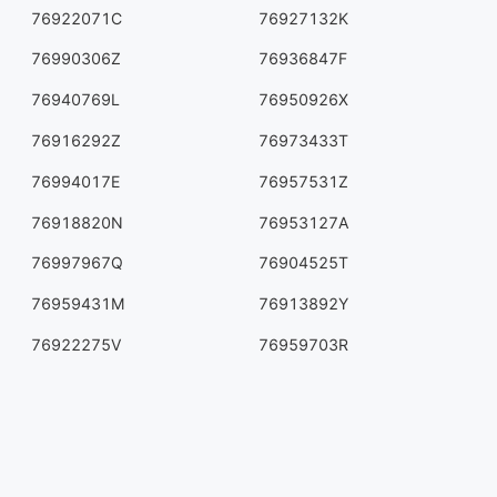
76922071C
76927132K
76990306Z
76936847F
76940769L
76950926X
76916292Z
76973433T
76994017E
76957531Z
76918820N
76953127A
76997967Q
76904525T
76959431M
76913892Y
76922275V
76959703R