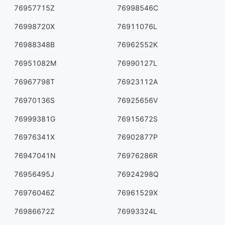
76957715Z
76998546C
76998720X
76911076L
76988348B
76962552K
76951082M
76990127L
76967798T
76923112A
76970136S
76925656V
76999381G
76915672S
76976341X
76902877P
76947041N
76976286R
76956495J
76924298Q
76976046Z
76961529X
76986672Z
76993324L