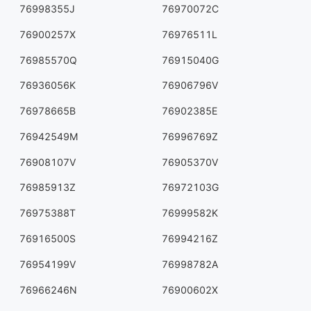
76998355J
76970072C
76900257X
76976511L
76985570Q
76915040G
76936056K
76906796V
76978665B
76902385E
76942549M
76996769Z
76908107V
76905370V
76985913Z
76972103G
76975388T
76999582K
76916500S
76994216Z
76954199V
76998782A
76966246N
76900602X