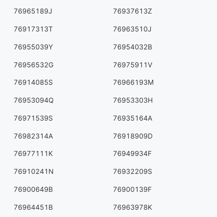
76965189J
76937613Z
76917313T
76963510J
76955039Y
76954032B
76956532G
76975911V
76914085S
76966193M
76953094Q
76953303H
76971539S
76935164A
76982314A
76918909D
76977111K
76949934F
76910241N
76932209S
76900649B
76900139F
76964451B
76963978K