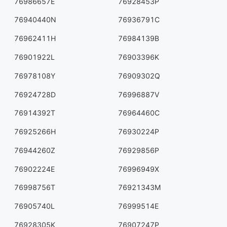
76986657E
76928453P
76940440N
76936791C
76962411H
76984139B
76901922L
76903396K
76978108Y
76909302Q
76924728D
76996887V
76914392T
76964460C
76925266H
76930224P
76944260Z
76929856P
76902224E
76996949X
76998756T
76921343M
76905740L
76999514E
76928305K
76907247P