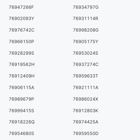
76947266F
76934797G
76902093Y
76931114R
76976742C
76998208G
76966150P
76905175Y
76928299S
76953024S
76919562H
76937274C
76912409H
76959633T
76906115A
76921111A
76989679P
76986024X
76999415S
76912803K
76918226Q
76974425A
76954680S
76959550D