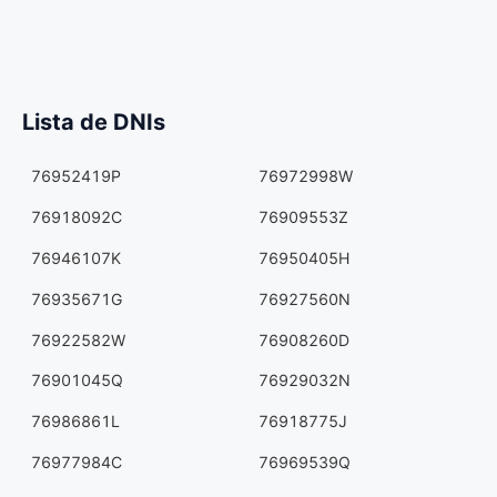
Lista de DNIs
76952419P
76972998W
76918092C
76909553Z
76946107K
76950405H
76935671G
76927560N
76922582W
76908260D
76901045Q
76929032N
76986861L
76918775J
76977984C
76969539Q