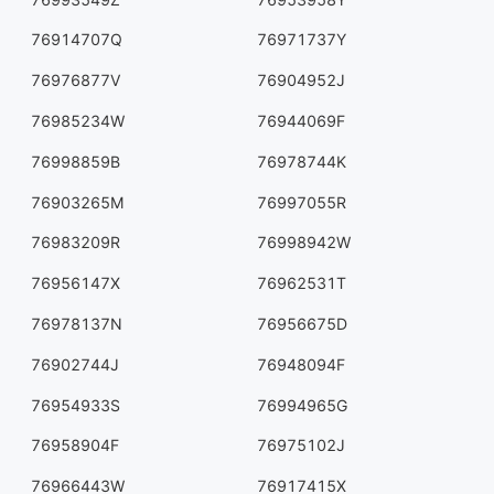
76914707Q
76971737Y
76976877V
76904952J
76985234W
76944069F
76998859B
76978744K
76903265M
76997055R
76983209R
76998942W
76956147X
76962531T
76978137N
76956675D
76902744J
76948094F
76954933S
76994965G
76958904F
76975102J
76966443W
76917415X