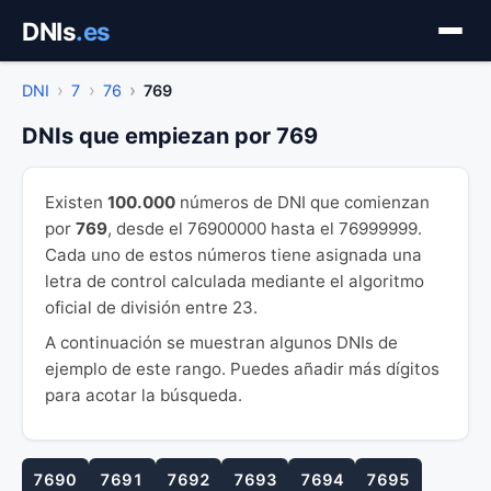
Saltar
DNIs
.es
al
contenido
DNI
7
76
769
DNIs que empiezan por 769
Existen
100.000
números de DNI que comienzan
por
769
, desde el 76900000 hasta el 76999999.
Cada uno de estos números tiene asignada una
letra de control calculada mediante el algoritmo
oficial de división entre 23.
A continuación se muestran algunos DNIs de
ejemplo de este rango. Puedes añadir más dígitos
para acotar la búsqueda.
7690
7691
7692
7693
7694
7695