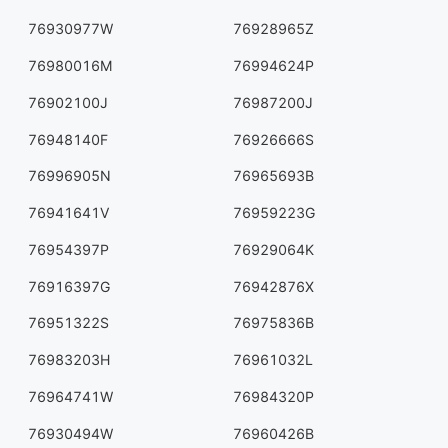
76930977W
76928965Z
76980016M
76994624P
76902100J
76987200J
76948140F
76926666S
76996905N
76965693B
76941641V
76959223G
76954397P
76929064K
76916397G
76942876X
76951322S
76975836B
76983203H
76961032L
76964741W
76984320P
76930494W
76960426B