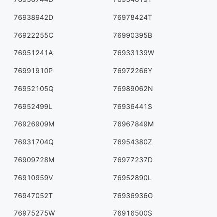
76938942D
76978424T
76922255C
76990395B
76951241A
76933139W
76991910P
76972266Y
76952105Q
76989062N
76952499L
76936441S
76926909M
76967849M
76931704Q
76954380Z
76909728M
76977237D
76910959V
76952890L
76947052T
76936936G
76975275W
76916500S