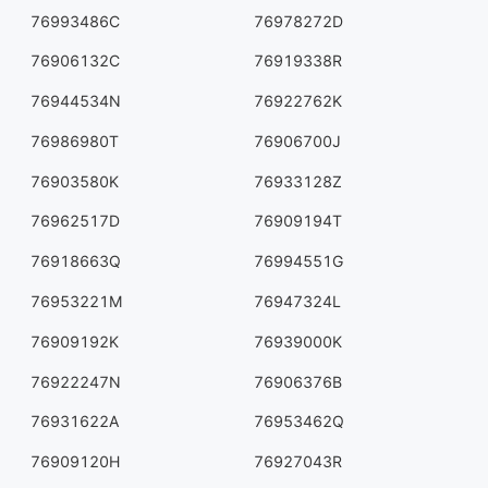
76993486C
76978272D
76906132C
76919338R
76944534N
76922762K
76986980T
76906700J
76903580K
76933128Z
76962517D
76909194T
76918663Q
76994551G
76953221M
76947324L
76909192K
76939000K
76922247N
76906376B
76931622A
76953462Q
76909120H
76927043R