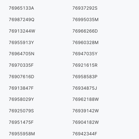
76965133A
76937292S
76987249Q
76995035M
76913244W
76966266D
76955913Y
76960328M
76964705N
76947035Y
76970335F
76921615R
76907616D
76958583P
76913847F
76934875J
76958029Y
76962188W
76925079S
76939142W
76951475F
76904182W
76955958M
76942344F