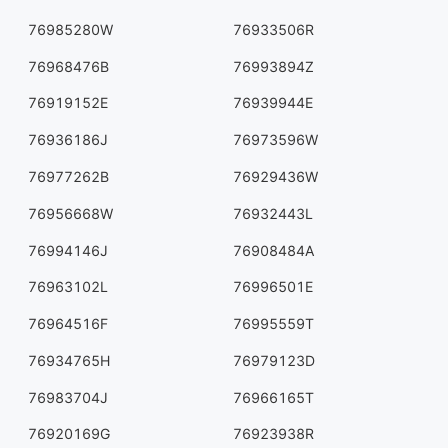
76985280W
76933506R
76968476B
76993894Z
76919152E
76939944E
76936186J
76973596W
76977262B
76929436W
76956668W
76932443L
76994146J
76908484A
76963102L
76996501E
76964516F
76995559T
76934765H
76979123D
76983704J
76966165T
76920169G
76923938R