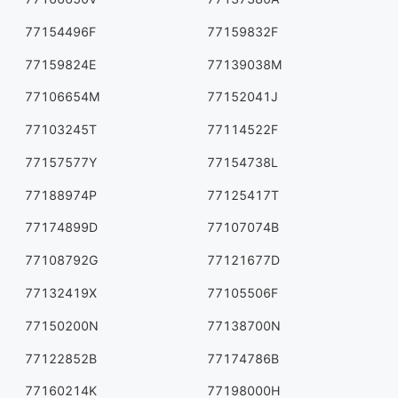
77154496F
77159832F
77159824E
77139038M
77106654M
77152041J
77103245T
77114522F
77157577Y
77154738L
77188974P
77125417T
77174899D
77107074B
77108792G
77121677D
77132419X
77105506F
77150200N
77138700N
77122852B
77174786B
77160214K
77198000H