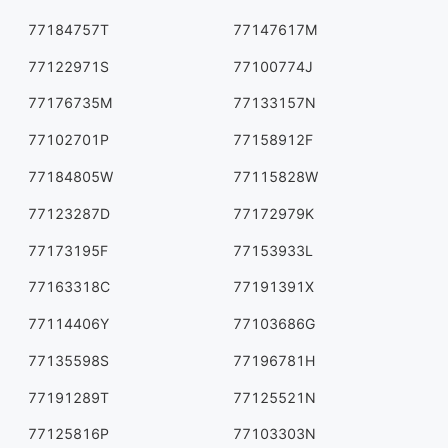
77184757T
77147617M
77122971S
77100774J
77176735M
77133157N
77102701P
77158912F
77184805W
77115828W
77123287D
77172979K
77173195F
77153933L
77163318C
77191391X
77114406Y
77103686G
77135598S
77196781H
77191289T
77125521N
77125816P
77103303N