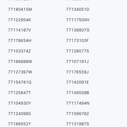
77180415M
77134051D
77122954K
77117500H
77114187V
77138807G
77178634H
77173103F
77103374Z
77128077S
77166888W
77107191J
77127397W
77176559J
77154781Q
77142091E
77125647T
77149509B
77104930Y
77117494N
77124098S
77109676Z
77188052Y
77131987S