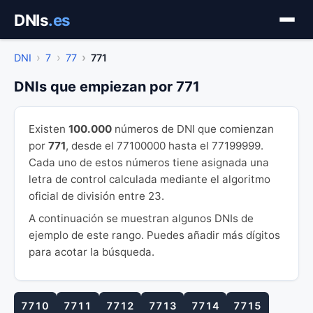
Saltar
DNIs
.es
al
contenido
DNI
7
77
771
DNIs que empiezan por 771
Existen
100.000
números de DNI que comienzan
por
771
, desde el 77100000 hasta el 77199999.
Cada uno de estos números tiene asignada una
letra de control calculada mediante el algoritmo
oficial de división entre 23.
A continuación se muestran algunos DNIs de
ejemplo de este rango. Puedes añadir más dígitos
para acotar la búsqueda.
7710
7711
7712
7713
7714
7715