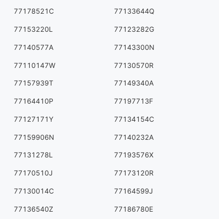
77178521C
77133644Q
77153220L
77123282G
77140577A
77143300N
77110147W
77130570R
77157939T
77149340A
77164410P
77197713F
77127171Y
77134154C
77159906N
77140232A
77131278L
77193576X
77170510J
77173120R
77130014C
77164599J
77136540Z
77186780E