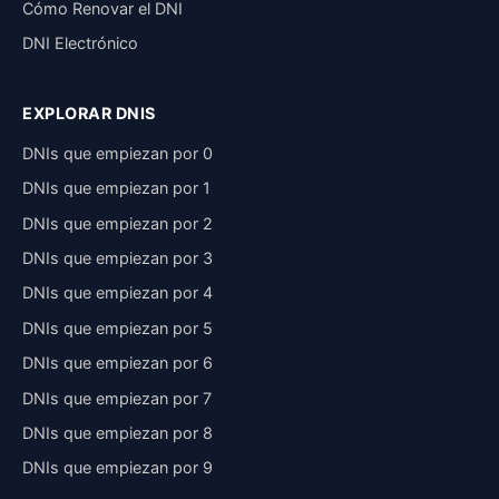
Cómo Renovar el DNI
DNI Electrónico
EXPLORAR DNIS
DNIs que empiezan por 0
DNIs que empiezan por 1
DNIs que empiezan por 2
DNIs que empiezan por 3
DNIs que empiezan por 4
DNIs que empiezan por 5
DNIs que empiezan por 6
DNIs que empiezan por 7
DNIs que empiezan por 8
DNIs que empiezan por 9