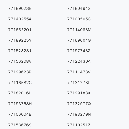
77189023B
77180494S
77140255A
77100505C
77165220J
77114083M
77189225Y
77169604G
77152823J
77197743Z
77156208V
77122430A
77199623P
77111473V
77116582C
77131278L
77182016L
77199188X
77193768H
77132977Q
77106004E
77193279N
77153676S
77110251Z