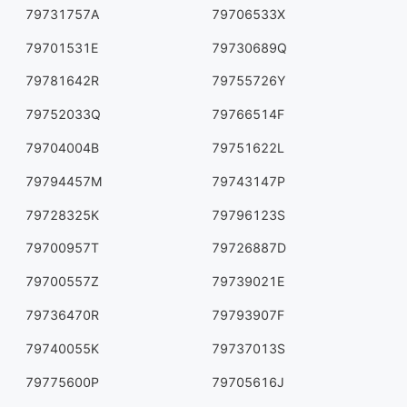
79731757A
79706533X
79701531E
79730689Q
79781642R
79755726Y
79752033Q
79766514F
79704004B
79751622L
79794457M
79743147P
79728325K
79796123S
79700957T
79726887D
79700557Z
79739021E
79736470R
79793907F
79740055K
79737013S
79775600P
79705616J