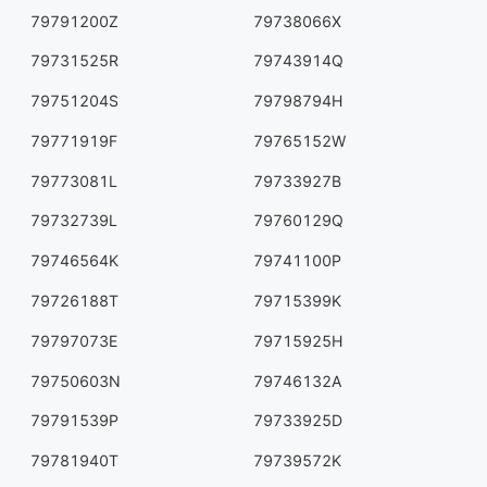
79791200Z
79738066X
79731525R
79743914Q
79751204S
79798794H
79771919F
79765152W
79773081L
79733927B
79732739L
79760129Q
79746564K
79741100P
79726188T
79715399K
79797073E
79715925H
79750603N
79746132A
79791539P
79733925D
79781940T
79739572K