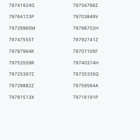
79741924G
79704766Z
79764123P
79703849V
79729965M
79798702H
79747555T
79792741Z
79787964K
79707105F
79753559R
79740374H
79725397Z
79735335Q
79729882Z
79759564A
79781513X
79716191P