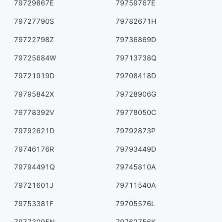
79729867E
79759767E
79727790S
79782671H
79722798Z
79736869D
79725684W
79713738Q
79721919D
79708418D
79795842X
79728906G
79778392V
79778050C
79792621D
79792873P
79746176R
79793449D
79794491Q
79745810A
79721601J
79711540A
79753381F
79705576L
79773005N
79762756K