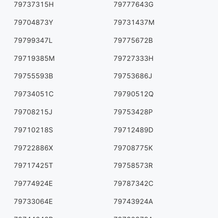
79737315H
79777643G
79704873Y
79731437M
79799347L
79775672B
79719385M
79727333H
79755593B
79753686J
79734051C
79790512Q
79708215J
79753428P
79710218S
79712489D
79722886X
79708775K
79717425T
79758573R
79774924E
79787342C
79733064E
79743924A