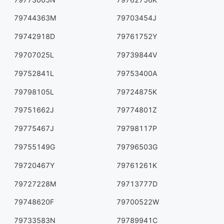
79744363M
79703454J
79742918D
79761752Y
79707025L
79739844V
79752841L
79753400A
79798105L
79724875K
79751662J
79774801Z
79775467J
79798117P
79755149G
79796503G
79720467Y
79761261K
79727228M
79713777D
79748620F
79700522W
79733583N
79789941C