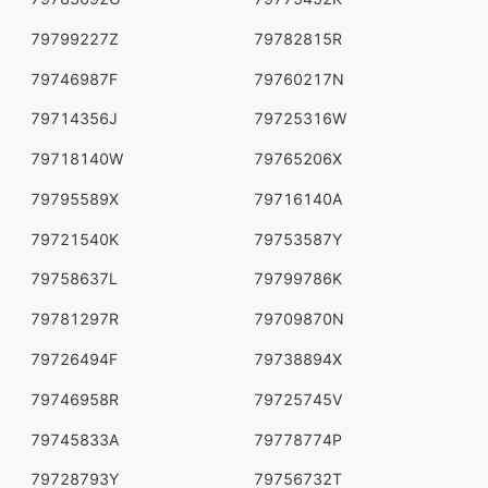
79799227Z
79782815R
79746987F
79760217N
79714356J
79725316W
79718140W
79765206X
79795589X
79716140A
79721540K
79753587Y
79758637L
79799786K
79781297R
79709870N
79726494F
79738894X
79746958R
79725745V
79745833A
79778774P
79728793Y
79756732T