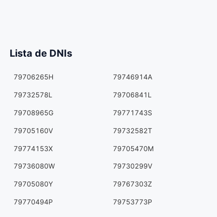
Lista de DNIs
79706265H
79746914A
79732578L
79706841L
79708965G
79771743S
79705160V
79732582T
79774153X
79705470M
79736080W
79730299V
79705080Y
79767303Z
79770494P
79753773P