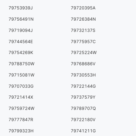
79753939J
79720395A
79756491N
79726384N
79719094J
79732137S
79744564E
79775957C
79754269K
79725224W
79788750W
79768686V
79715081W
79730553H
79707033G
79722144G
79721414X
79737579Y
79759724W
79789707Q
79777847R
79722180V
79799323H
79741211G