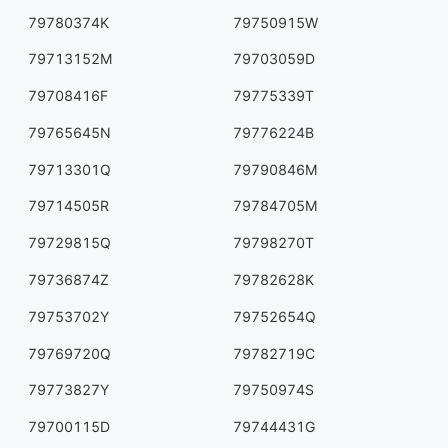
79780374K
79750915W
79713152M
79703059D
79708416F
79775339T
79765645N
79776224B
79713301Q
79790846M
79714505R
79784705M
79729815Q
79798270T
79736874Z
79782628K
79753702Y
79752654Q
79769720Q
79782719C
79773827Y
79750974S
79700115D
79744431G