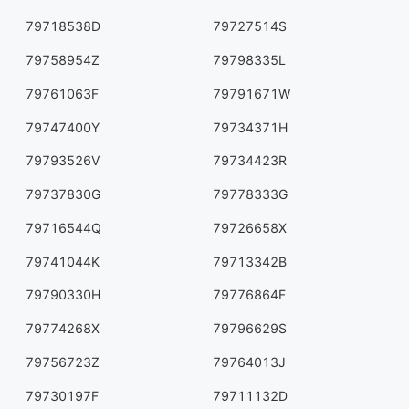
79718538D
79727514S
79758954Z
79798335L
79761063F
79791671W
79747400Y
79734371H
79793526V
79734423R
79737830G
79778333G
79716544Q
79726658X
79741044K
79713342B
79790330H
79776864F
79774268X
79796629S
79756723Z
79764013J
79730197F
79711132D