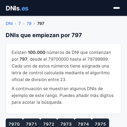
Saltar
DNIs
.es
al
contenido
DNI
7
79
797
DNIs que empiezan por 797
Existen
100.000
números de DNI que comienzan
por
797
, desde el 79700000 hasta el 79799999.
Cada uno de estos números tiene asignada una
letra de control calculada mediante el algoritmo
oficial de división entre 23.
A continuación se muestran algunos DNIs de
ejemplo de este rango. Puedes añadir más dígitos
para acotar la búsqueda.
7970
7971
7972
7973
7974
7975