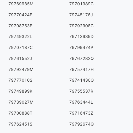
79769985M
79701989C
79770424F
79745176J
79708753E
79792908C
79749322L
79713639D
79707187C
79799474P
79761552J
79767282Q
79792479M
79757417H
79777010S
79741430Q
79749899K
79755537R
79739027M
79763444L
79700888T
79716473Z
79762451S
79792674Q