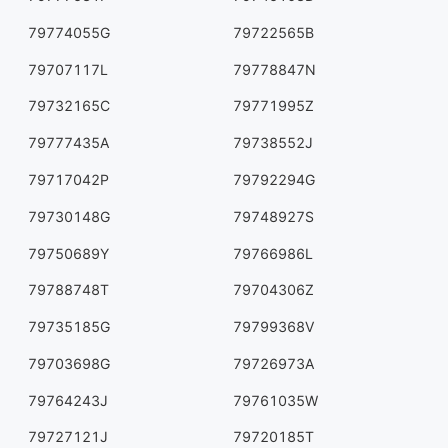
79774055G
79722565B
79707117L
79778847N
79732165C
79771995Z
79777435A
79738552J
79717042P
79792294G
79730148G
79748927S
79750689Y
79766986L
79788748T
79704306Z
79735185G
79799368V
79703698G
79726973A
79764243J
79761035W
79727121J
79720185T