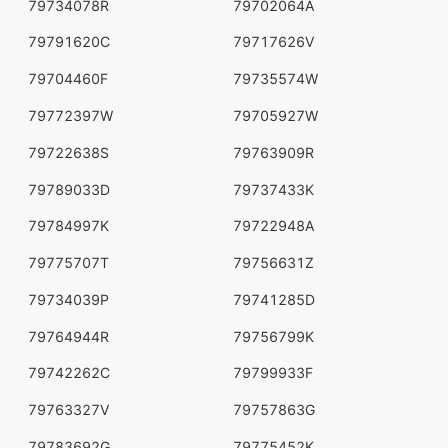
79734078R
79702064A
79791620C
79717626V
79704460F
79735574W
79772397W
79705927W
79722638S
79763909R
79789033D
79737433K
79784997K
79722948A
79775707T
79756631Z
79734039P
79741285D
79764944R
79756799K
79742262C
79799933F
79763327V
79757863G
79783692G
79775452K