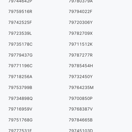
79744642P
79780379A
79759516R
79794022F
79742525F
79720306Y
79723539L
79782709X
79735178C
79711512K
79779437G
79787277R
79771196C
79785454H
79718256A
79732450Y
79753799B
79764235M
79734898Q
79700850P
79716959V
79768387V
79751768G
79784665B
79777531F
79745103D