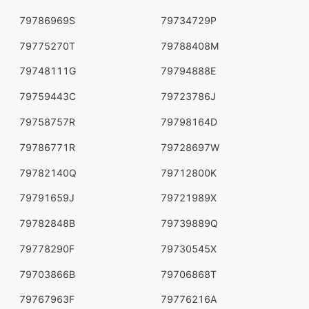
79786969S
79734729P
79775270T
79788408M
79748111G
79794888E
79759443C
79723786J
79758757R
79798164D
79786771R
79728697W
79782140Q
79712800K
79791659J
79721989X
79782848B
79739889Q
79778290F
79730545X
79703866B
79706868T
79767963F
79776216A