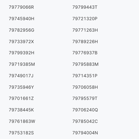
79779066R
79799443T
79745940H
79721320P
79782956G
79771263H
79733972X
79789226H
79799392H
79776937B
79719385M
79795883M
79749017J
79714351P
79735946Y
79706058H
79701661Z
79795579T
79738445K
79706240Q
79761863W
79785042C
79753182S
79794004N