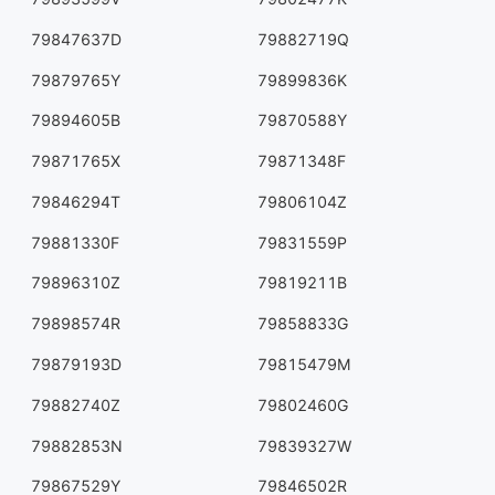
79847637D
79882719Q
79879765Y
79899836K
79894605B
79870588Y
79871765X
79871348F
79846294T
79806104Z
79881330F
79831559P
79896310Z
79819211B
79898574R
79858833G
79879193D
79815479M
79882740Z
79802460G
79882853N
79839327W
79867529Y
79846502R