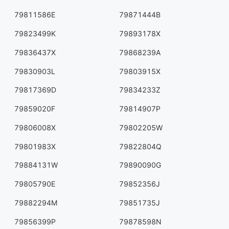
79811586E
79871444B
79823499K
79893178X
79836437X
79868239A
79830903L
79803915X
79817369D
79834233Z
79859020F
79814907P
79806008X
79802205W
79801983X
79822804Q
79884131W
79890090G
79805790E
79852356J
79882294M
79851735J
79856399P
79878598N