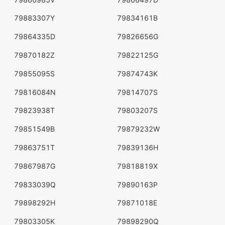
79883307Y
79834161B
79864335D
79826656G
79870182Z
79822125G
79855095S
79874743K
79816084N
79814707S
79823938T
79803207S
79851549B
79879232W
79863751T
79839136H
79867987G
79818819X
79833039Q
79890163P
79898292H
79871018E
79803305K
79898290Q