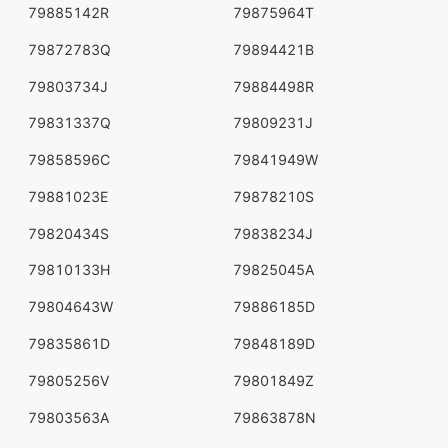
79885142R
79875964T
79872783Q
79894421B
79803734J
79884498R
79831337Q
79809231J
79858596C
79841949W
79881023E
79878210S
79820434S
79838234J
79810133H
79825045A
79804643W
79886185D
79835861D
79848189D
79805256V
79801849Z
79803563A
79863878N