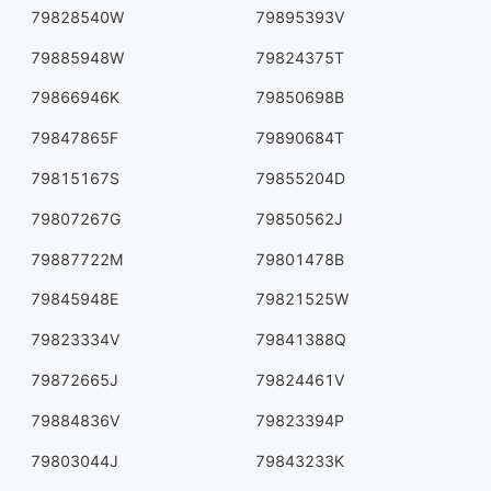
79828540W
79895393V
79885948W
79824375T
79866946K
79850698B
79847865F
79890684T
79815167S
79855204D
79807267G
79850562J
79887722M
79801478B
79845948E
79821525W
79823334V
79841388Q
79872665J
79824461V
79884836V
79823394P
79803044J
79843233K