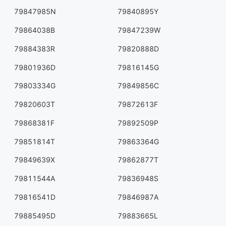
79847985N
79840895Y
79864038B
79847239W
79884383R
79820888D
79801936D
79816145G
79803334G
79849856C
79820603T
79872613F
79868381F
79892509P
79851814T
79863364G
79849639X
79862877T
79811544A
79836948S
79816541D
79846987A
79885495D
79883665L