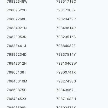
79835348W
79851719C
79889529H
79817305Z
79802268L
79823479R
79834921N
79849814R
79828953R
79823516S
79838441J
79884082E
79892234D
79837514Y
79848612H
79810462W
79806136T
79800741X
79845310M
79827438G
79863875D
79843967L
79843452X
79871083H
79893599V
79802477K