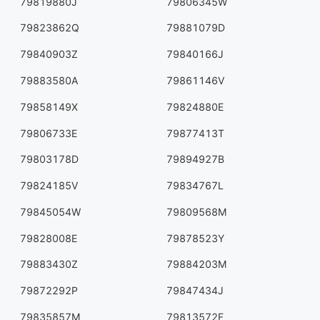
79819880J
79806345W
79823862Q
79881079D
79840903Z
79840166J
79883580A
79861146V
79858149X
79824880E
79806733E
79877413T
79803178D
79894927B
79824185V
79834767L
79845054W
79809568M
79828008E
79878523Y
79883430Z
79884203M
79872292P
79847434J
79835857M
79813572F