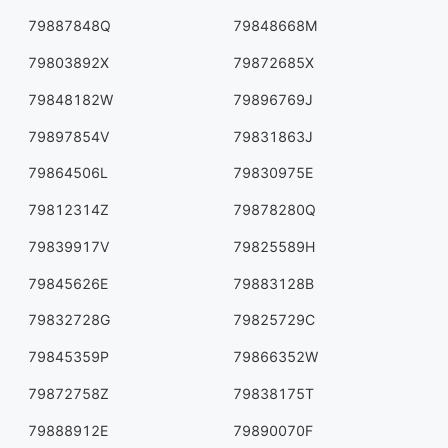
79887848Q
79848668M
79803892X
79872685X
79848182W
79896769J
79897854V
79831863J
79864506L
79830975E
79812314Z
79878280Q
79839917V
79825589H
79845626E
79883128B
79832728G
79825729C
79845359P
79866352W
79872758Z
79838175T
79888912E
79890070F