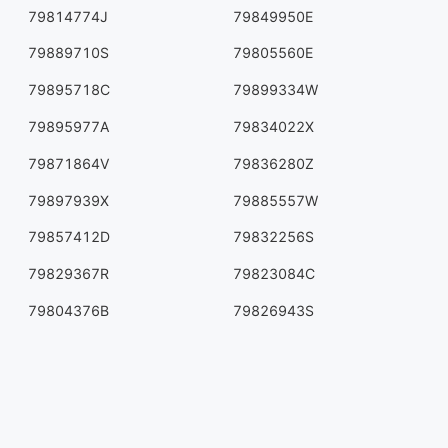
79814774J
79849950E
79889710S
79805560E
79895718C
79899334W
79895977A
79834022X
79871864V
79836280Z
79897939X
79885557W
79857412D
79832256S
79829367R
79823084C
79804376B
79826943S