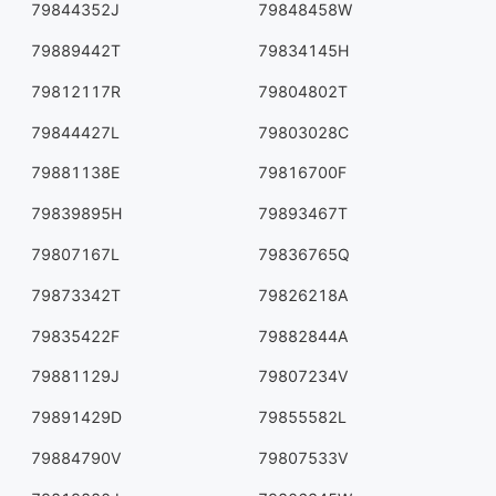
79844352J
79848458W
79889442T
79834145H
79812117R
79804802T
79844427L
79803028C
79881138E
79816700F
79839895H
79893467T
79807167L
79836765Q
79873342T
79826218A
79835422F
79882844A
79881129J
79807234V
79891429D
79855582L
79884790V
79807533V