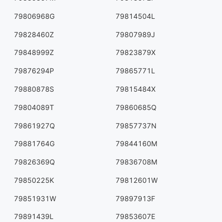
79806968G
79814504L
79828460Z
79807989J
79848999Z
79823879X
79876294P
79865771L
79880878S
79815484X
79804089T
79860685Q
79861927Q
79857737N
79881764G
79844160M
79826369Q
79836708M
79850225K
79812601W
79851931W
79897913F
79891439L
79853607E