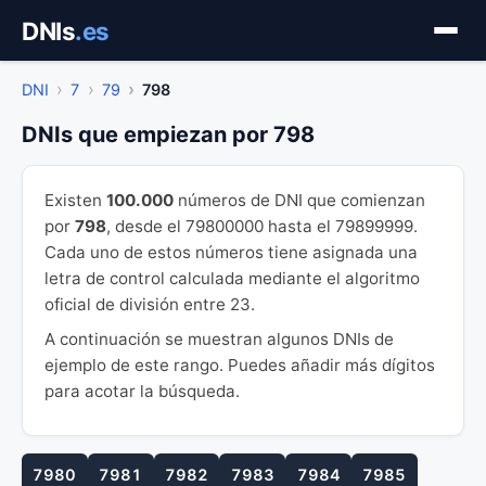
Saltar
DNIs
.es
al
contenido
DNI
7
79
798
DNIs que empiezan por 798
Existen
100.000
números de DNI que comienzan
por
798
, desde el 79800000 hasta el 79899999.
Cada uno de estos números tiene asignada una
letra de control calculada mediante el algoritmo
oficial de división entre 23.
A continuación se muestran algunos DNIs de
ejemplo de este rango. Puedes añadir más dígitos
para acotar la búsqueda.
7980
7981
7982
7983
7984
7985