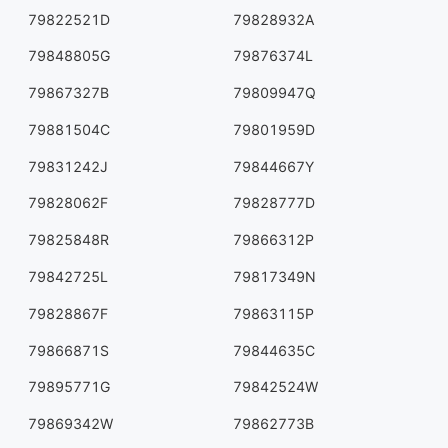
79822521D
79828932A
79848805G
79876374L
79867327B
79809947Q
79881504C
79801959D
79831242J
79844667Y
79828062F
79828777D
79825848R
79866312P
79842725L
79817349N
79828867F
79863115P
79866871S
79844635C
79895771G
79842524W
79869342W
79862773B