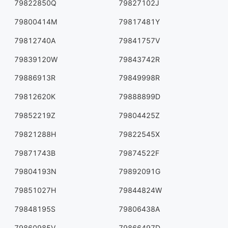
79822850Q
79827102J
79800414M
79817481Y
79812740A
79841757V
79839120W
79843742R
79886913R
79849998R
79812620K
79888899D
79852219Z
79804425Z
79821288H
79822545X
79871743B
79874522F
79804193N
79892091G
79851027H
79844824W
79848195S
79806438A
79860985V
79866497D