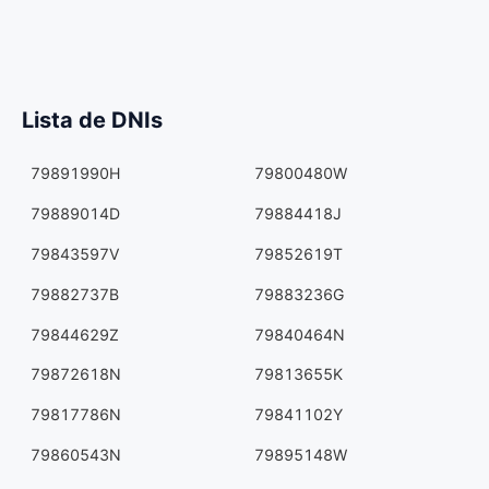
Lista de DNIs
79891990H
79800480W
79889014D
79884418J
79843597V
79852619T
79882737B
79883236G
79844629Z
79840464N
79872618N
79813655K
79817786N
79841102Y
79860543N
79895148W