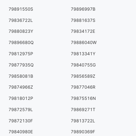
79891550S
79896997B
79836722L
79881637S
79880823Y
79834172E
79896680Q
79886040W
79812975P
79813341Y
79877935Q
79840755G
79858081B
79856589Z
79874966Z
79877046R
79818012P
79875516N
79872579L
79869271T
79872130F
79813722L
79840980E
79890369F