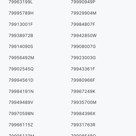
79963199L
79990949P
79995789H
79929904M
79913001F
79984807F
79938972B
79942850W
79914090S
79908007G
79956492M
79923003G
79902545Q
79943361F
79994561D
79980966F
79984191N
79967249K
79949489V
79935700M
79970598N
79984396X
79966115Z
79931763R
79905133M
79908548Q