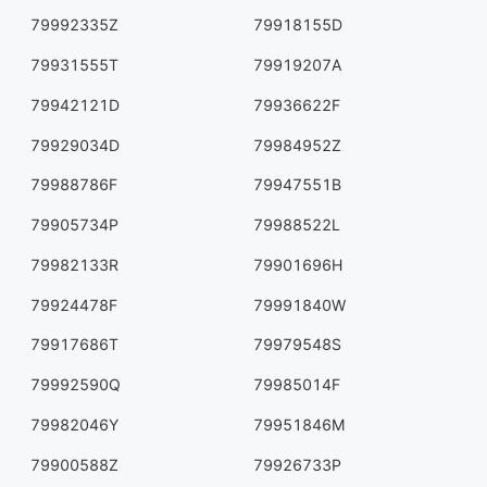
79992335Z
79918155D
79931555T
79919207A
79942121D
79936622F
79929034D
79984952Z
79988786F
79947551B
79905734P
79988522L
79982133R
79901696H
79924478F
79991840W
79917686T
79979548S
79992590Q
79985014F
79982046Y
79951846M
79900588Z
79926733P