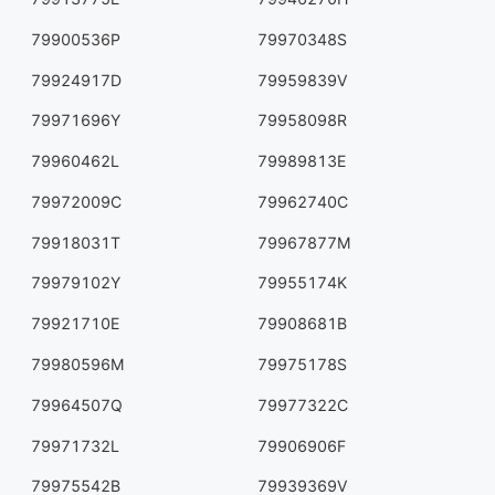
79900536P
79970348S
79924917D
79959839V
79971696Y
79958098R
79960462L
79989813E
79972009C
79962740C
79918031T
79967877M
79979102Y
79955174K
79921710E
79908681B
79980596M
79975178S
79964507Q
79977322C
79971732L
79906906F
79975542B
79939369V