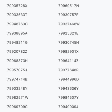
79935728X
79969517N
79933533T
79930757F
79948763G
79937468W
79938895A
79925321E
79948211G
79930745H
79920782Z
79982901X
79968373H
79964114Z
79957075J
79977648R
79974714B
79944996D
79903248Y
79943636Y
79982571W
79984507Y
79969709C
79940009J