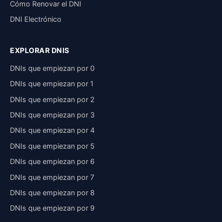
Cómo Renovar el DNI
DNI Electrónico
EXPLORAR DNIS
DNIs que empiezan por 0
DNIs que empiezan por 1
DNIs que empiezan por 2
DNIs que empiezan por 3
DNIs que empiezan por 4
DNIs que empiezan por 5
DNIs que empiezan por 6
DNIs que empiezan por 7
DNIs que empiezan por 8
DNIs que empiezan por 9