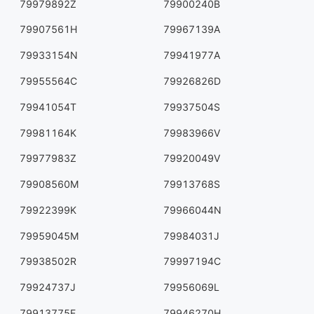
79979892Z
79900240B
79907561H
79967139A
79933154N
79941977A
79955564C
79926826D
79941054T
79937504S
79981164K
79983966V
79977983Z
79920049V
79908560M
79913768S
79922399K
79966044N
79959045M
79984031J
79938502R
79997194C
79924737J
79956069L
79913775E
79946270H