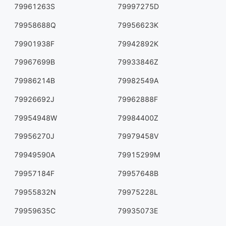
79961263S
79997275D
79958688Q
79956623K
79901938F
79942892K
79967699B
79933846Z
79986214B
79982549A
79926692J
79962888F
79954948W
79984400Z
79956270J
79979458V
79949590A
79915299M
79957184F
79957648B
79955832N
79975228L
79959635C
79935073E