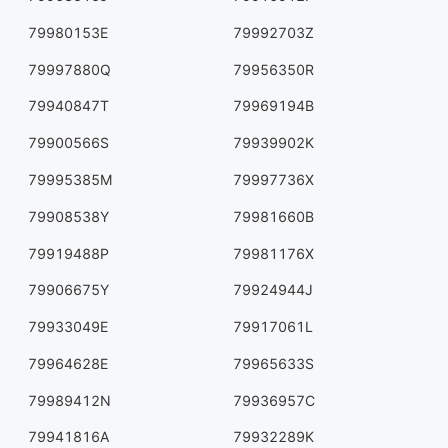
79980153E
79992703Z
79997880Q
79956350R
79940847T
79969194B
79900566S
79939902K
79995385M
79997736X
79908538Y
79981660B
79919488P
79981176X
79906675Y
79924944J
79933049E
79917061L
79964628E
79965633S
79989412N
79936957C
79941816A
79932289K