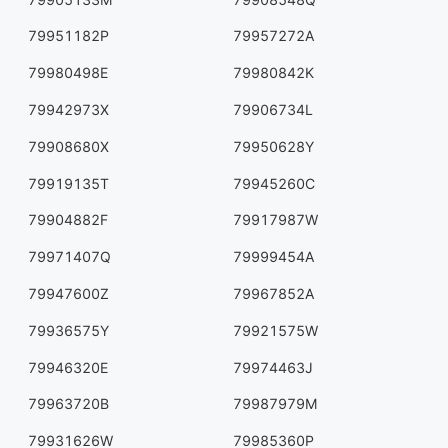
79951182P
79957272A
79980498E
79980842K
79942973X
79906734L
79908680X
79950628Y
79919135T
79945260C
79904882F
79917987W
79971407Q
79999454A
79947600Z
79967852A
79936575Y
79921575W
79946320E
79974463J
79963720B
79987979M
79931626W
79985360P