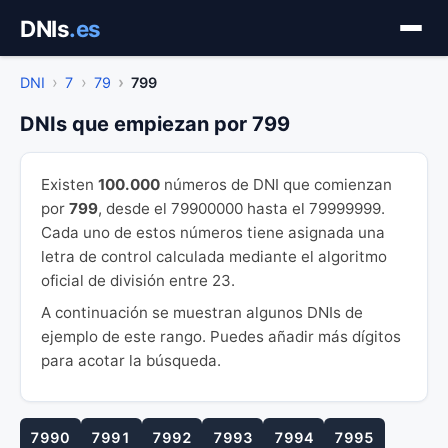
Saltar
DNIs
.es
al
contenido
DNI
7
79
799
DNIs que empiezan por 799
Existen
100.000
números de DNI que comienzan
por
799
, desde el 79900000 hasta el 79999999.
Cada uno de estos números tiene asignada una
letra de control calculada mediante el algoritmo
oficial de división entre 23.
A continuación se muestran algunos DNIs de
ejemplo de este rango. Puedes añadir más dígitos
para acotar la búsqueda.
7990
7991
7992
7993
7994
7995