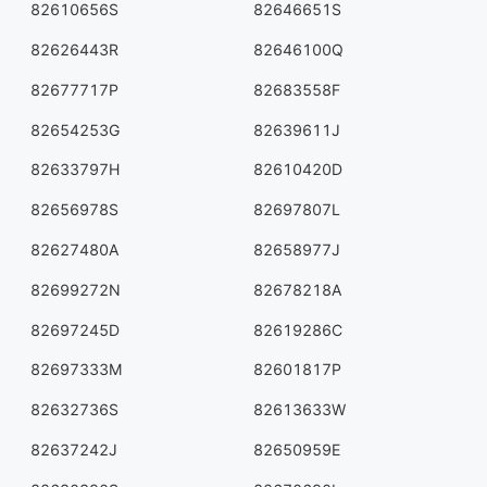
82610656S
82646651S
82626443R
82646100Q
82677717P
82683558F
82654253G
82639611J
82633797H
82610420D
82656978S
82697807L
82627480A
82658977J
82699272N
82678218A
82697245D
82619286C
82697333M
82601817P
82632736S
82613633W
82637242J
82650959E