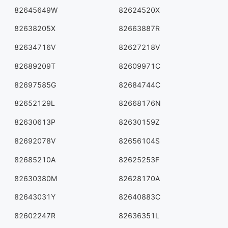
82645649W
82624520X
82638205X
82663887R
82634716V
82627218V
82689209T
82609971C
82697585G
82684744C
82652129L
82668176N
82630613P
82630159Z
82692078V
82656104S
82685210A
82625253F
82630380M
82628170A
82643031Y
82640883C
82602247R
82636351L