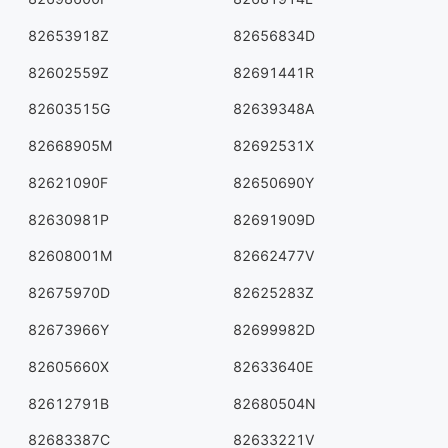
82653918Z
82656834D
82602559Z
82691441R
82603515G
82639348A
82668905M
82692531X
82621090F
82650690Y
82630981P
82691909D
82608001M
82662477V
82675970D
82625283Z
82673966Y
82699982D
82605660X
82633640E
82612791B
82680504N
82683387C
82633221V