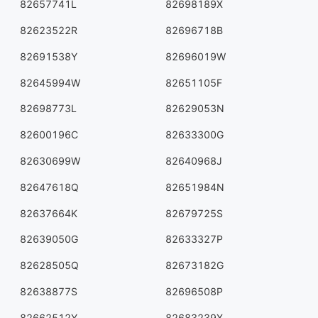
82657741L
82698189X
82623522R
82696718B
82691538Y
82696019W
82645994W
82651105F
82698773L
82629053N
82600196C
82633300G
82630699W
82640968J
82647618Q
82651984N
82637664K
82679725S
82639050G
82633327P
82628505Q
82673182G
82638877S
82696508P
82662512Y
82683239X