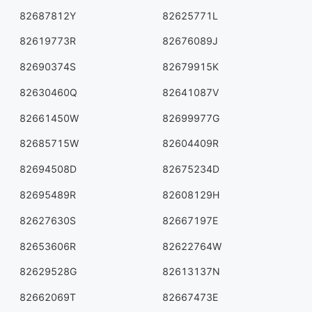
82687812Y
82625771L
82619773R
82676089J
82690374S
82679915K
82630460Q
82641087V
82661450W
82699977G
82685715W
82604409R
82694508D
82675234D
82695489R
82608129H
82627630S
82667197E
82653606R
82622764W
82629528G
82613137N
82662069T
82667473E