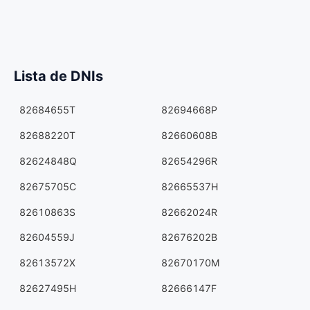
Lista de DNIs
82684655T
82694668P
82688220T
82660608B
82624848Q
82654296R
82675705C
82665537H
82610863S
82662024R
82604559J
82676202B
82613572X
82670170M
82627495H
82666147F