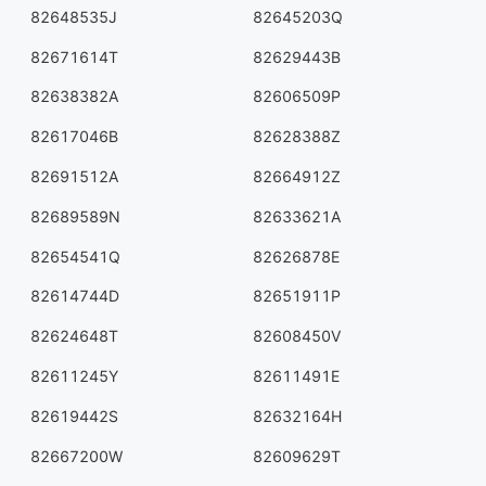
82648535J
82645203Q
82671614T
82629443B
82638382A
82606509P
82617046B
82628388Z
82691512A
82664912Z
82689589N
82633621A
82654541Q
82626878E
82614744D
82651911P
82624648T
82608450V
82611245Y
82611491E
82619442S
82632164H
82667200W
82609629T