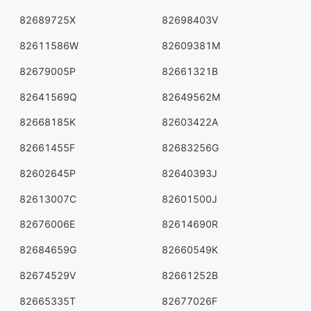
82689725X
82698403V
82611586W
82609381M
82679005P
82661321B
82641569Q
82649562M
82668185K
82603422A
82661455F
82683256G
82602645P
82640393J
82613007C
82601500J
82676006E
82614690R
82684659G
82660549K
82674529V
82661252B
82665335T
82677026F