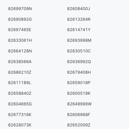
82699709N
82608400J
82690892G
82613264R
82697465E
82614741Y
82633061H
82693998M
82664128N
82630510C
82638566A
82636992Q
82686210Z
82679406H
82611189L
82659018P
82658840Z
82600519K
82604665G
82649996W
82677316K
82606968F
82628073K
82652009Z