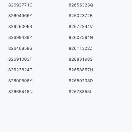
82692771C
82655323Q
82604966Y
82602372B
82626006R
82672344V
82698438Y
82607594N
82646858S
82611322Z
82691003T
82683198S
82623824G
82658867H
82600596Y
82659203D
82665416N
82678855L