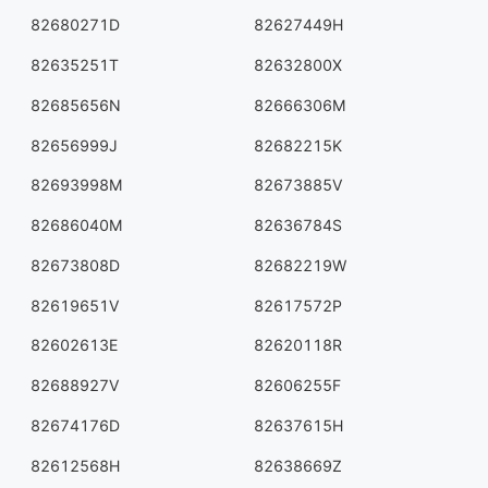
82680271D
82627449H
82635251T
82632800X
82685656N
82666306M
82656999J
82682215K
82693998M
82673885V
82686040M
82636784S
82673808D
82682219W
82619651V
82617572P
82602613E
82620118R
82688927V
82606255F
82674176D
82637615H
82612568H
82638669Z