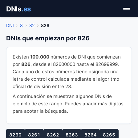
Saltar
DNIs
.es
al
contenido
DNI
8
82
826
DNIs que empiezan por 826
Existen
100.000
números de DNI que comienzan
por
826
, desde el 82600000 hasta el 82699999.
Cada uno de estos números tiene asignada una
letra de control calculada mediante el algoritmo
oficial de división entre 23.
A continuación se muestran algunos DNIs de
ejemplo de este rango. Puedes añadir más dígitos
para acotar la búsqueda.
8260
8261
8262
8263
8264
8265