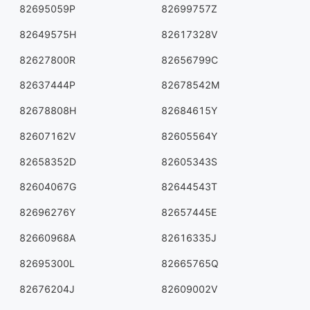
82695059P
82699757Z
82649575H
82617328V
82627800R
82656799C
82637444P
82678542M
82678808H
82684615Y
82607162V
82605564Y
82658352D
82605343S
82604067G
82644543T
82696276Y
82657445E
82660968A
82616335J
82695300L
82665765Q
82676204J
82609002V