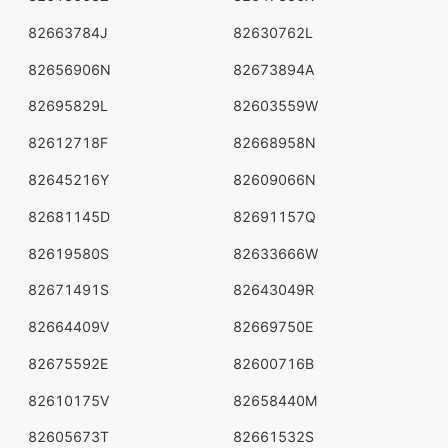
82663784J
82630762L
82656906N
82673894A
82695829L
82603559W
82612718F
82668958N
82645216Y
82609066N
82681145D
82691157Q
82619580S
82633666W
82671491S
82643049R
82664409V
82669750E
82675592E
82600716B
82610175V
82658440M
82605673T
82661532S