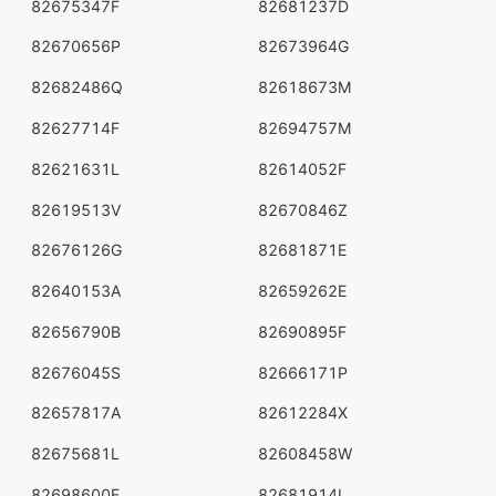
82675347F
82681237D
82670656P
82673964G
82682486Q
82618673M
82627714F
82694757M
82621631L
82614052F
82619513V
82670846Z
82676126G
82681871E
82640153A
82659262E
82656790B
82690895F
82676045S
82666171P
82657817A
82612284X
82675681L
82608458W
82698600F
82681914L