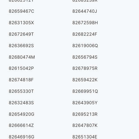
82659467C
82644740J
82631305X
82672598H
82672649T
82682224F
82636692S
82619006Q
82680474M
82656794S
82615042P
82678975R
82674818F
82659422K
82655330T
82669951Q
82632483S
82643905Y
82654920G
82695213R
82666614Z
82647807K
82646916G
82651304E