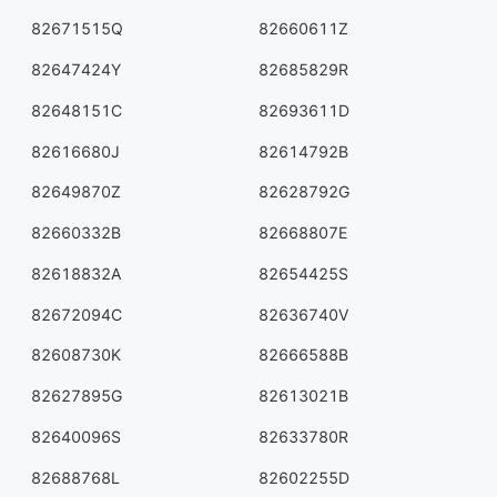
82671515Q
82660611Z
82647424Y
82685829R
82648151C
82693611D
82616680J
82614792B
82649870Z
82628792G
82660332B
82668807E
82618832A
82654425S
82672094C
82636740V
82608730K
82666588B
82627895G
82613021B
82640096S
82633780R
82688768L
82602255D