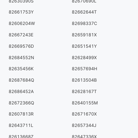
82630390S
82670690L
82661753Y
82662644T
82606204W
82698337C
82667243E
82659181X
82669576D
82651541Y
82684552N
82628499X
82635456K
82657694H
82687684Q
82613504B
82686452A
82628167T
82672366Q
82640155M
82607813R
82671670X
82643711L
82657344J
82613668Z
82647336X