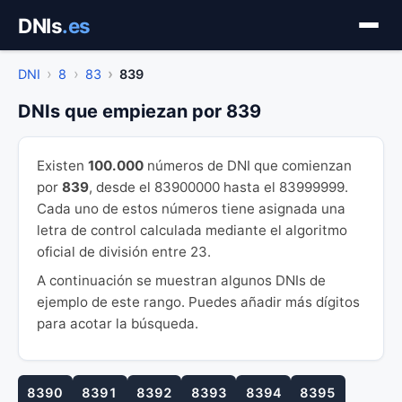
Saltar
DNIs
.es
al
contenido
DNI
8
83
839
DNIs que empiezan por 839
Existen
100.000
números de DNI que comienzan
por
839
, desde el 83900000 hasta el 83999999.
Cada uno de estos números tiene asignada una
letra de control calculada mediante el algoritmo
oficial de división entre 23.
A continuación se muestran algunos DNIs de
ejemplo de este rango. Puedes añadir más dígitos
para acotar la búsqueda.
8390
8391
8392
8393
8394
8395