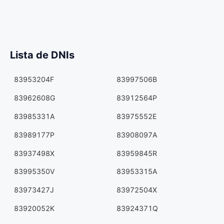
Lista de DNIs
83953204F
83997506B
83962608G
83912564P
83985331A
83975552E
83989177P
83908097A
83937498X
83959845R
83995350V
83953315A
83973427J
83972504X
83920052K
83924371Q