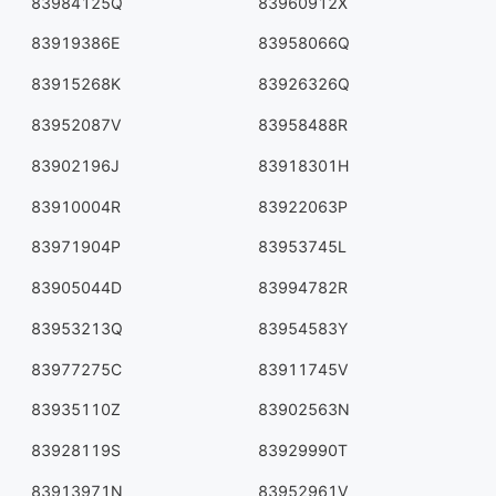
83984125Q
83960912X
83919386E
83958066Q
83915268K
83926326Q
83952087V
83958488R
83902196J
83918301H
83910004R
83922063P
83971904P
83953745L
83905044D
83994782R
83953213Q
83954583Y
83977275C
83911745V
83935110Z
83902563N
83928119S
83929990T
83913971N
83952961V