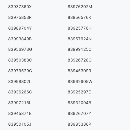
83937360X
83976202M
83975853R
83956576K
83989704Y
83925776H
83993849B
83957924N
83956973G
83999125C
83950388C
83926728G
83979529C
83945309R
83998802L
83962905W
83936266C
83925297E
83997215L
83932094B
83945871B
83926707Y
83950105J
83985336P