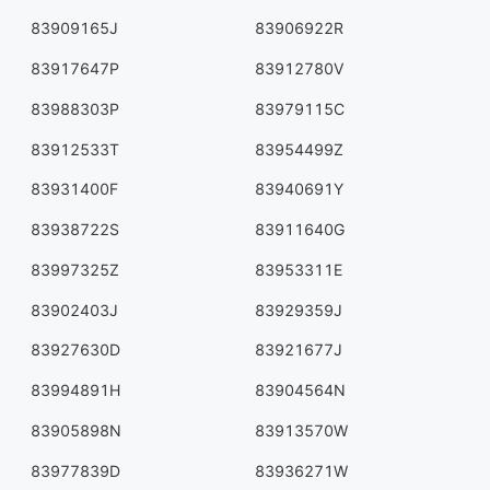
83909165J
83906922R
83917647P
83912780V
83988303P
83979115C
83912533T
83954499Z
83931400F
83940691Y
83938722S
83911640G
83997325Z
83953311E
83902403J
83929359J
83927630D
83921677J
83994891H
83904564N
83905898N
83913570W
83977839D
83936271W