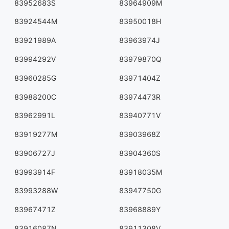
83952683S
83964909M
83924544M
83950018H
83921989A
83963974J
83994292V
83979870Q
83960285G
83971404Z
83988200C
83974473R
83962991L
83940771V
83919277M
83903968Z
83906727J
83904360S
83993914F
83918035M
83993288W
83947750G
83967471Z
83968889Y
83916087N
83911308V