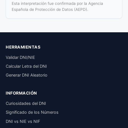
Esta interpretación fue confirmada por la Agencia
Española de Protección de Datos (AEPD).
HERRAMIENTAS
Validar DNI/NIE
Calcular Letra del DNI
Generar DNI Aleatorio
INFORMACIÓN
Curiosidades del DNI
Significado de los Números
DNI vs NIE vs NIF