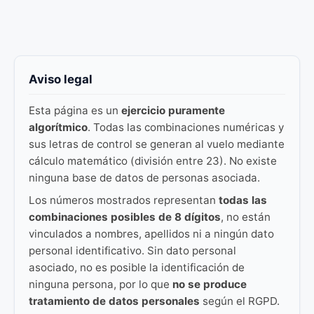
Aviso legal
Esta página es un
ejercicio puramente
algorítmico
. Todas las combinaciones numéricas y
sus letras de control se generan al vuelo mediante
cálculo matemático (división entre 23). No existe
ninguna base de datos de personas asociada.
Los números mostrados representan
todas las
combinaciones posibles de 8 dígitos
, no están
vinculados a nombres, apellidos ni a ningún dato
personal identificativo. Sin dato personal
asociado, no es posible la identificación de
ninguna persona, por lo que
no se produce
tratamiento de datos personales
según el RGPD.