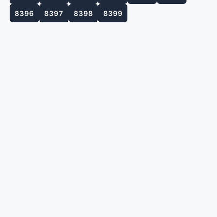
8396
8397
8398
8399