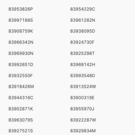
83953826P
83954229C
83997188S
83961282N
83908759K
83938095D
83966342N
83924730F
83969930N
83925298T
83992651D
83968142H
83932550F
83993548D
83918426M
83913524W
83944316C
83900319E
83902871K
83955970J
83963079S
83922287W
83927521S
83929834M