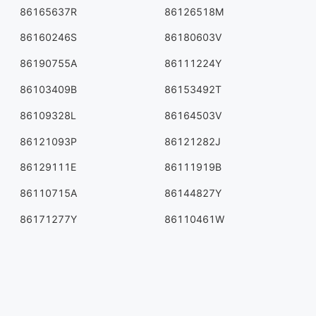
86165637R
86126518M
86160246S
86180603V
86190755A
86111224Y
86103409B
86153492T
86109328L
86164503V
86121093P
86121282J
86129111E
86111919B
86110715A
86144827Y
86171277Y
86110461W