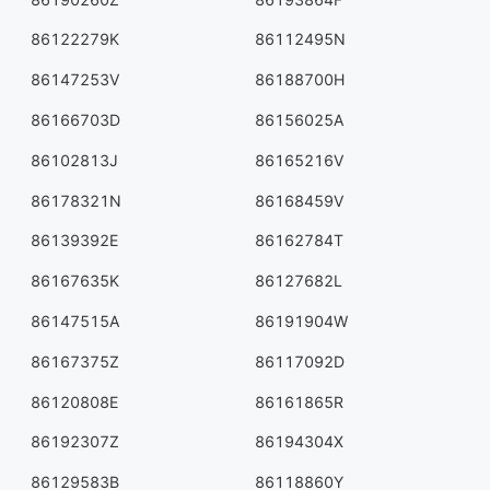
86122279K
86112495N
86147253V
86188700H
86166703D
86156025A
86102813J
86165216V
86178321N
86168459V
86139392E
86162784T
86167635K
86127682L
86147515A
86191904W
86167375Z
86117092D
86120808E
86161865R
86192307Z
86194304X
86129583B
86118860Y