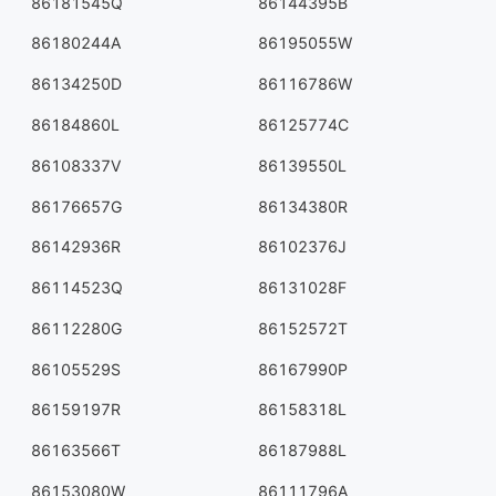
86181545Q
86144395B
86180244A
86195055W
86134250D
86116786W
86184860L
86125774C
86108337V
86139550L
86176657G
86134380R
86142936R
86102376J
86114523Q
86131028F
86112280G
86152572T
86105529S
86167990P
86159197R
86158318L
86163566T
86187988L
86153080W
86111796A