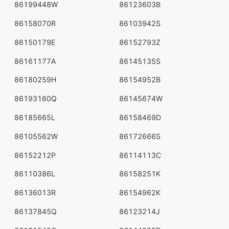
86199448W
86123603B
86158070R
86103942S
86150179E
86152793Z
86161177A
86145135S
86180259H
86154952B
86193160Q
86145674W
86185665L
86158469D
86105562W
86172666S
86152212P
86114113C
86110386L
86158251K
86136013R
86154962K
86137845Q
86123214J