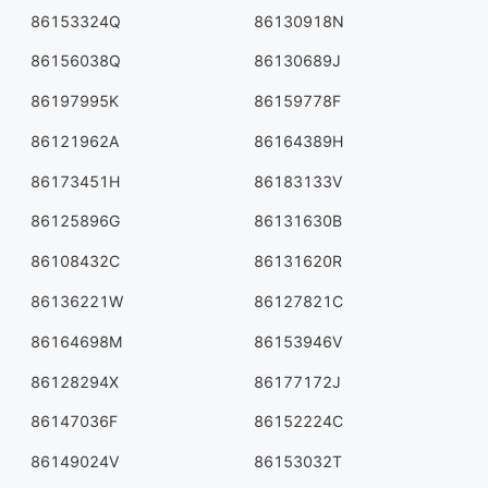
86153324Q
86130918N
86156038Q
86130689J
86197995K
86159778F
86121962A
86164389H
86173451H
86183133V
86125896G
86131630B
86108432C
86131620R
86136221W
86127821C
86164698M
86153946V
86128294X
86177172J
86147036F
86152224C
86149024V
86153032T