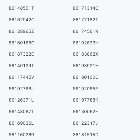
86148501T
86171314C
86162942C
86177182T
86128965Z
86174561R
86160166G
86192633H
86187322C
86183862X
86140129T
86193921H
86117445V
86180100C
86192766J
86192085E
86126371L
86197788K
86148087T
86130062F
86169036L
86122317J
86116026R
86181515D