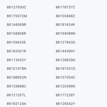
86127930Z
86178737Z
86179372M
86155668Z
86144569R
86191624K
86158806R
86194099N
86159425E
86127943G
86183301R
86144390Y
86113432Y
86129829G
86101478N
86197431D
86198952N
86157054C
86129868C
86120399G
86121357L
86177228T
86193124A
86126542Y