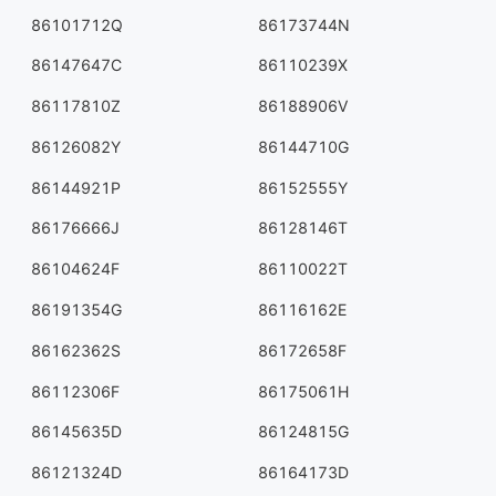
86101712Q
86173744N
86147647C
86110239X
86117810Z
86188906V
86126082Y
86144710G
86144921P
86152555Y
86176666J
86128146T
86104624F
86110022T
86191354G
86116162E
86162362S
86172658F
86112306F
86175061H
86145635D
86124815G
86121324D
86164173D