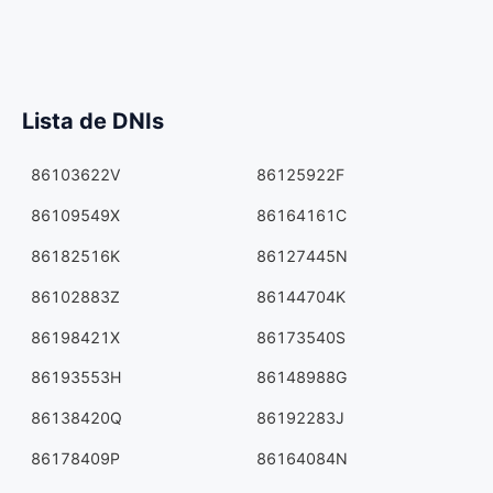
Lista de DNIs
86103622V
86125922F
86109549X
86164161C
86182516K
86127445N
86102883Z
86144704K
86198421X
86173540S
86193553H
86148988G
86138420Q
86192283J
86178409P
86164084N