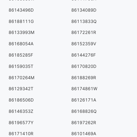
86143496D
86134089D
86188111G
86113833Q
86133993M
86172261R
86168054A
86152359V
86185285F
86144276F
86159035T
86170820D
86170264M
86188269R
86129342T
86174861W
86186506D
86126171A
86146353Z
86168826Q
86196577Y
86197262R
86171410R
86101469A