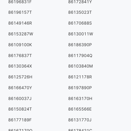
86196831F
86172841Y
86196157T
86135023T
86149146R
86170688S
86153287W
86130011W
86109100K
86186390P
86176837T
86117904Q
86130364X
86103840M
86125726H
86121178R
86166470Y
86197890P
86160037J
86163170H
86150824T
86165566E
86177189F
86131770J
86167170Q
86178421C