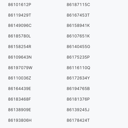
86101612P
86187115C
86119429T
86167453T
86149096C
86158941K
86185780L
86107651K
86158254R
86140455G
86109643N
86175235P
86197079W
86116110Q
86110036Z
86172634Y
86164439E
86194765B
86183468F
86181376P
86138909E
86139245J
86193806H
86178424T