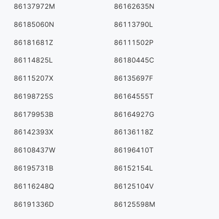
86137972M
86162635N
86185060N
86113790L
86181681Z
86111502P
86114825L
86180445C
86115207X
86135697F
86198725S
86164555T
86179953B
86164927G
86142393X
86136118Z
86108437W
86196410T
86195731B
86152154L
86116248Q
86125104V
86191336D
86125598M