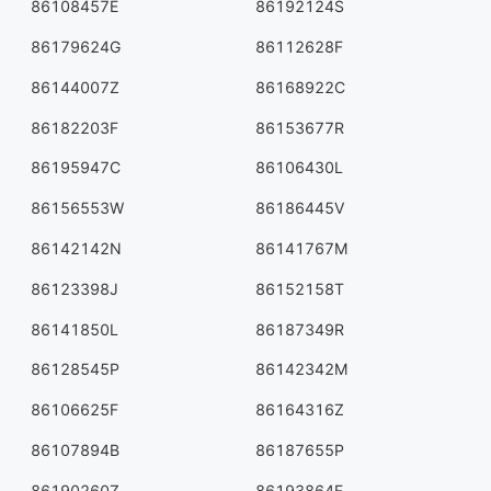
86108457E
86192124S
86179624G
86112628F
86144007Z
86168922C
86182203F
86153677R
86195947C
86106430L
86156553W
86186445V
86142142N
86141767M
86123398J
86152158T
86141850L
86187349R
86128545P
86142342M
86106625F
86164316Z
86107894B
86187655P
86190260Z
86193864F