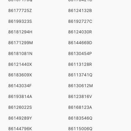
86177725Z
86124132B
86199323S
86192727C
86181294H
86124030R
86171299M
86144669D
86181081N
86130454P
86121440X
86113128R
86183609X
86113741Q
86143034F
86130612M
86193814A
86123816V
86126022S
86168123A
86149289Y
86183546Q
86144796K
86115006Q