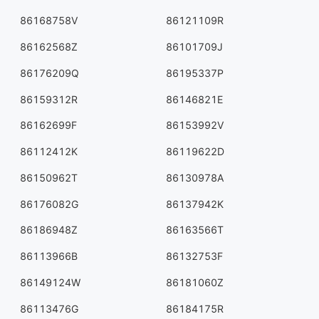
86168758V
86121109R
86162568Z
86101709J
86176209Q
86195337P
86159312R
86146821E
86162699F
86153992V
86112412K
86119622D
86150962T
86130978A
86176082G
86137942K
86186948Z
86163566T
86113966B
86132753F
86149124W
86181060Z
86113476G
86184175R