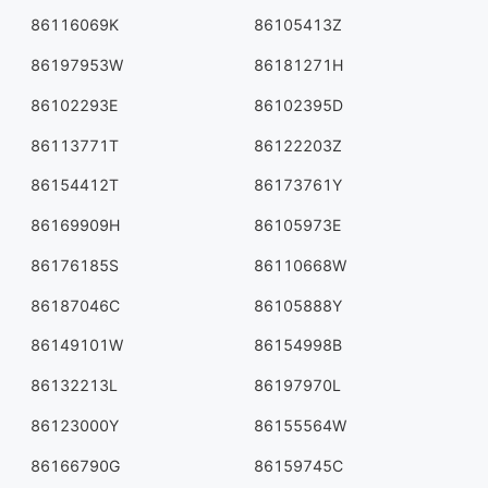
86116069K
86105413Z
86197953W
86181271H
86102293E
86102395D
86113771T
86122203Z
86154412T
86173761Y
86169909H
86105973E
86176185S
86110668W
86187046C
86105888Y
86149101W
86154998B
86132213L
86197970L
86123000Y
86155564W
86166790G
86159745C