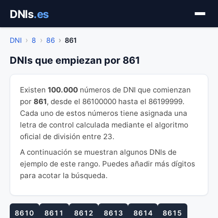
Saltar
DNIs
.es
al
contenido
DNI
8
86
861
DNIs que empiezan por 861
Existen
100.000
números de DNI que comienzan
por
861
, desde el 86100000 hasta el 86199999.
Cada uno de estos números tiene asignada una
letra de control calculada mediante el algoritmo
oficial de división entre 23.
A continuación se muestran algunos DNIs de
ejemplo de este rango. Puedes añadir más dígitos
para acotar la búsqueda.
8610
8611
8612
8613
8614
8615