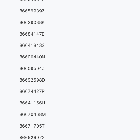
86659989Z
86629038K
86684147E
86641843S
86600440N
86609504Z
86692598D
86674427P
86641156H
86670468M
86671705T
86662607X