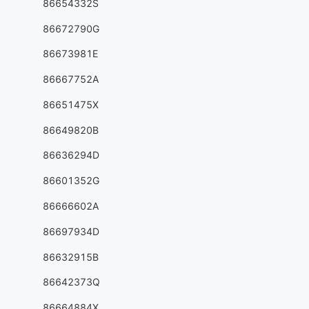
86654332S
86672790G
86673981E
86667752A
86651475X
86649820B
86636294D
86601352G
86666602A
86697934D
86632915B
86642373Q
86664884X