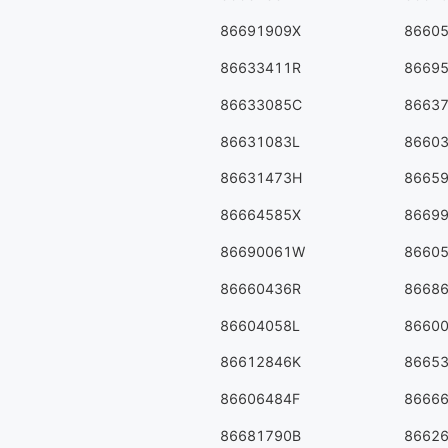
86691909X
8660
86633411R
8669
86633085C
8663
86631083L
8660
86631473H
8665
86664585X
8669
86690061W
8660
86660436R
8668
86604058L
8660
86612846K
8665
86606484F
8666
86681790B
8662