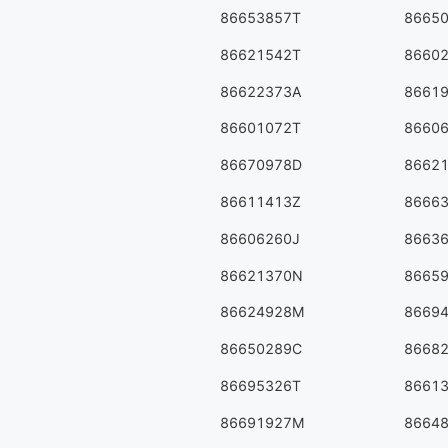
86653857T
8665
86621542T
8660
86622373A
8661
86601072T
8660
86670978D
8662
86611413Z
8666
86606260J
8663
86621370N
8665
86624928M
8669
86650289C
8668
86695326T
8661
86691927M
8664