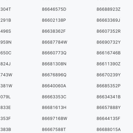
5304T
86646575D
86688923Z
5291B
86602138P
86663369J
7496S
86638362F
86607352R
3959N
86687784W
86690732Y
9650C
86660773Q
86616746B
9824J
86681308N
86611390Z
5743W
86676896Q
86670239Y
6381W
86640060A
86685352P
0079L
86663353C
86634341B
3833E
86681613H
86657888Y
6353F
86697168W
86644135F
6383B
86667588T
86688015A