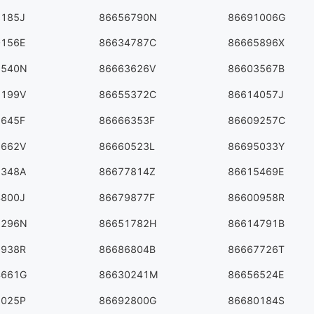
3185J
86656790N
86691006G
0156E
86634787C
86665896X
9540N
86663626V
86603567B
7199V
86655372C
86614057J
2645F
86666353F
86609257C
6662V
86660523L
86695033Y
7348A
86677814Z
86615469E
4800J
86679877F
86600958R
1296N
86651782H
86614791B
9938R
86686804B
86667726T
4661G
86630241M
86656524E
5025P
86692800G
86680184S