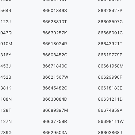
6564R
86601846S
86628427P
6122J
86628810T
86608597G
7047Q
86630257K
86668091C
5010M
86618024R
86643921T
3316Y
86608452C
86619779P
0453J
86671840C
86661958M
6452B
86621567W
86629990F
1381K
86645482C
86618183E
5108N
86630084D
86631211D
1128T
86689397M
86674859A
4127N
86637758R
86698111W
8239G
86629503A
86603868J