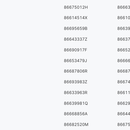
86675012H
8666
86614514X
8661
86695659B
8663
86643337Z
8663
86690917F
8665
86653479J
8666
86687806R
8668
86693983Z
8667
86633963R
8661
86639981Q
8662
86668856A
8664
86682520M
8667