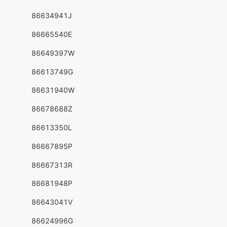
86634941J
86665540E
86649397W
86613749G
86631940W
86678688Z
86613350L
86667895P
86667313R
86681948P
86643041V
86624996G