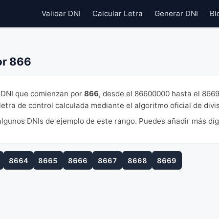
Validar DNI
Calcular Letra
Generar DNI
Bl
or 866
DNI que comienzan por
866
, desde el 86600000 hasta el 866
tra de control calculada mediante el algoritmo oficial de divi
lgunos DNIs de ejemplo de este rango. Puedes añadir más díg
8664
8665
8666
8667
8668
8669