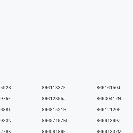
7592B
86611337F
86616150J
1975F
86612355J
86600417N
3688T
86681521H
86612120P
0933N
86657197M
86661369Z
9278K
86608186F
86661337M