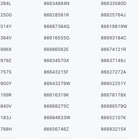
8284L
86634894N
86633580D
6250G
86628581R
86625764J
5514Y
86687384Q
86619819W
5364V
86616555G
86693184C
2996X
86686562E
86674121R
2979Z
86634570X
86637149J
3757S
86643215F
86627272A
2900Y
86643279W
86602251Y
6199R
86616319K
86678178X
1840V
86668275C
86686579Q
3183J
86684633W
86652107K
3788H
86656746Z
86683215X