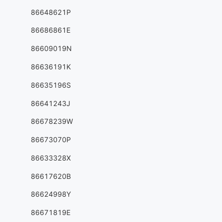
86648621P
86686861E
86609019N
86636191K
86635196S
86641243J
86678239W
86673070P
86633328X
86617620B
86624998Y
86671819E