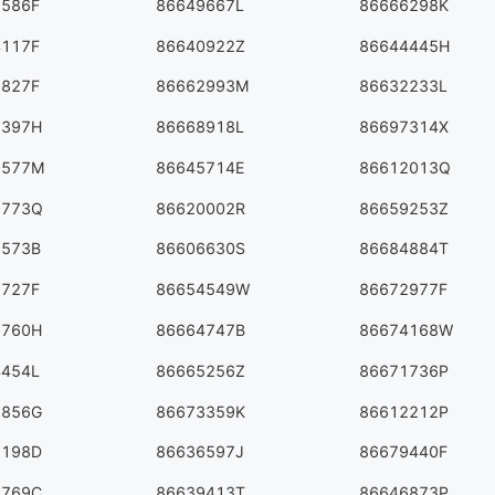
9586F
86649667L
86666298K
4117F
86640922Z
86644445H
5827F
86662993M
86632233L
7397H
86668918L
86697314X
5577M
86645714E
86612013Q
3773Q
86620002R
86659253Z
1573B
86606630S
86684884T
2727F
86654549W
86672977F
3760H
86664747B
86674168W
4454L
86665256Z
86671736P
6856G
86673359K
86612212P
1198D
86636597J
86679440F
7769C
86639413T
86646873P