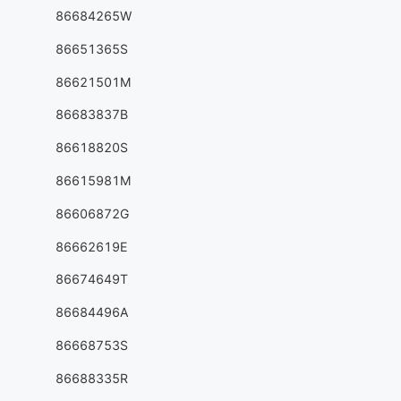
86684265W
86651365S
86621501M
86683837B
86618820S
86615981M
86606872G
86662619E
86674649T
86684496A
86668753S
86688335R