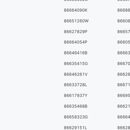
86664090K
8668
86651260W
8660
86627829P
8665
86664054P
8660
86646416B
8666
86635415G
8667
86646261V
8662
86633728L
8667
86617937Y
8669
86635468B
8662
86658323G
8666
86629151L
8662