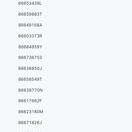
86653439L
86659883T
86649168A
86603373R
86684959Y
86673675S
86636850J
86658549T
86639770N
86617662F
86623180M
86671626J