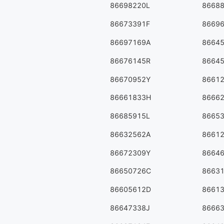
86698220L
8668
86673391F
8669
86697169A
8664
86676145R
8664
86670952Y
8661
86661833H
8666
86685915L
8665
86632562A
8661
86672309Y
8664
86650726C
8663
86605612D
8661
86647338J
8666