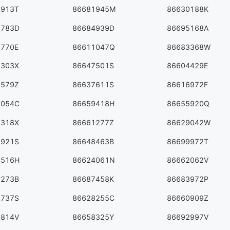
0913T
86681945M
86630188K
2783D
86684939D
86695168A
9770E
86611047Q
86683368W
6303X
86647501S
86604429E
1579Z
86637611S
86616972F
3054C
86659418H
86655920Q
6318X
86661277Z
86629042W
9921S
86648463B
86699972T
4516H
86624061N
86662062V
2273B
86687458K
86683972P
3737S
86628255C
86660909Z
8814V
86658325Y
86692997V