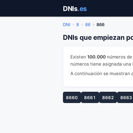
Saltar
DNIs
.es
al
contenido
DNI
8
86
866
DNIs que empiezan p
Existen
100.000
números de 
números tiene asignada una le
A continuación se muestran a
8660
8661
8662
8663