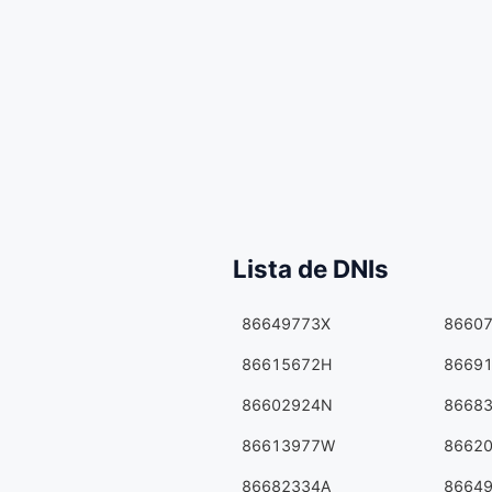
Lista de DNIs
86649773X
8660
86615672H
8669
86602924N
8668
86613977W
8662
86682334A
8664