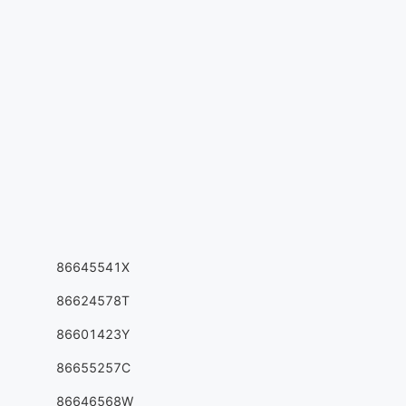
86645541X
86624578T
86601423Y
86655257C
86646568W