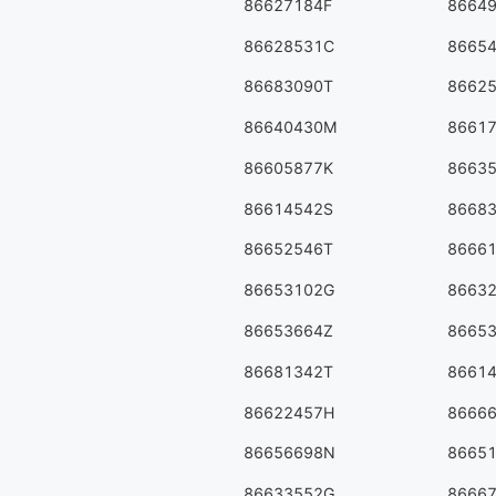
86627184F
8664
86628531C
8665
86683090T
8662
86640430M
8661
86605877K
8663
86614542S
8668
86652546T
8666
86653102G
8663
86653664Z
8665
86681342T
8661
86622457H
8666
86656698N
8665
86633552G
8666