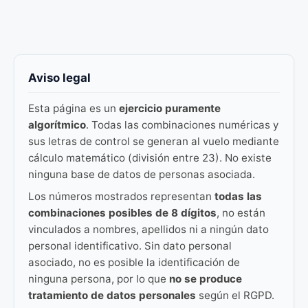
Aviso legal
Esta página es un
ejercicio puramente
algorítmico
. Todas las combinaciones numéricas y
sus letras de control se generan al vuelo mediante
cálculo matemático (división entre 23). No existe
ninguna base de datos de personas asociada.
Los números mostrados representan
todas las
combinaciones posibles de 8 dígitos
, no están
vinculados a nombres, apellidos ni a ningún dato
personal identificativo. Sin dato personal
asociado, no es posible la identificación de
ninguna persona, por lo que
no se produce
tratamiento de datos personales
según el RGPD.