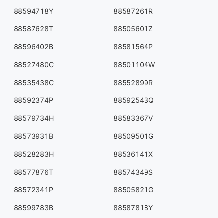
88594718Y
88587261R
88587628T
88505601Z
88596402B
88581564P
88527480C
88501104W
88535438C
88552899R
88592374P
88592543Q
88579734H
88583367V
88573931B
88509501G
88528283H
88536141X
88577876T
88574349S
88572341P
88505821G
88599783B
88587818Y