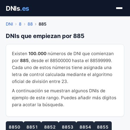
Saltar
DNIs
.es
al
contenido
DNI
8
88
885
DNIs que empiezan por 885
Existen
100.000
números de DNI que comienzan
por
885
, desde el 88500000 hasta el 88599999.
Cada uno de estos números tiene asignada una
letra de control calculada mediante el algoritmo
oficial de división entre 23.
A continuación se muestran algunos DNIs de
ejemplo de este rango. Puedes añadir más dígitos
para acotar la búsqueda.
8850
8851
8852
8853
8854
8855