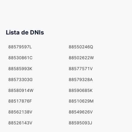
Lista de DNIs
88579597L
88550246Q
88530861C
88502622W
88585993K
88577571V
88573303G
88579328A
88580914W
88590685K
88517876F
88510629M
88562138V
88549626V
88526143V
88595093J