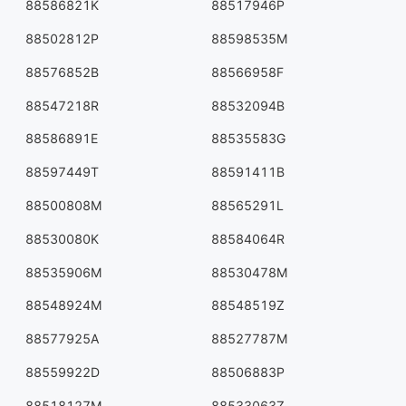
88586821K
88517946P
88502812P
88598535M
88576852B
88566958F
88547218R
88532094B
88586891E
88535583G
88597449T
88591411B
88500808M
88565291L
88530080K
88584064R
88535906M
88530478M
88548924M
88548519Z
88577925A
88527787M
88559922D
88506883P
88518127M
88533063Z