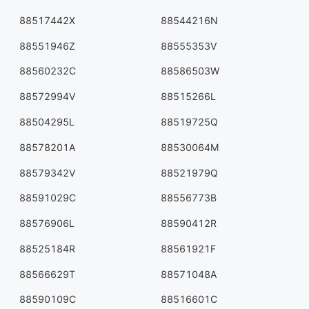
88517442X
88544216N
88551946Z
88555353V
88560232C
88586503W
88572994V
88515266L
88504295L
88519725Q
88578201A
88530064M
88579342V
88521979Q
88591029C
88556773B
88576906L
88590412R
88525184R
88561921F
88566629T
88571048A
88590109C
88516601C