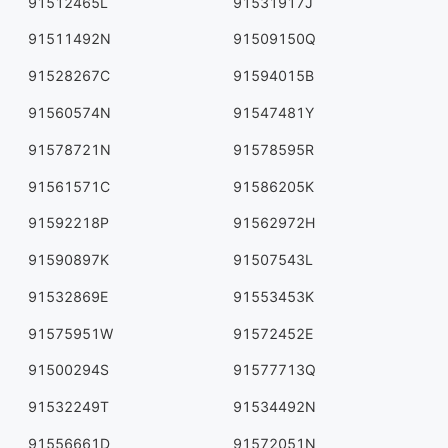
91512465L
91531917J
91511492N
91509150Q
91528267C
91594015B
91560574N
91547481Y
91578721N
91578595R
91561571C
91586205K
91592218P
91562972H
91590897K
91507543L
91532869E
91553453K
91575951W
91572452E
91500294S
91577713Q
91532249T
91534492N
91556661D
91572051N