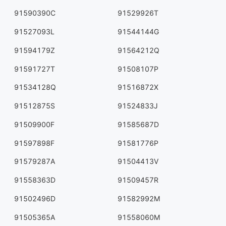
91590390C
91529926T
91527093L
91544144G
91594179Z
91564212Q
91591727T
91508107P
91534128Q
91516872X
91512875S
91524833J
91509900F
91585687D
91597898F
91581776P
91579287A
91504413V
91558363D
91509457R
91502496D
91582992M
91505365A
91558060M