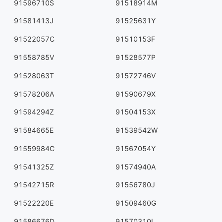
91596710S
91518914M
91581413J
91525631Y
91522057C
91510153F
91558785V
91528577P
91528063T
91572746V
91578206A
91590679X
91594294Z
91504153X
91584665E
91539542W
91559984C
91567054Y
91541325Z
91574940A
91542715R
91556780J
91522220E
91509460G
91586676D
91570310L