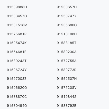
91509888H
91530657H
91503457G
91550747Y
91531518M
91535680G
91575681P
91513108H
91595474K
91588185T
91554681F
91580230A
91589243T
91572755A
91596724Y
91589773R
91597008Z
91552507H
91506620Q
91577208V
91538870C
91519844S
91530494Q
91538792B