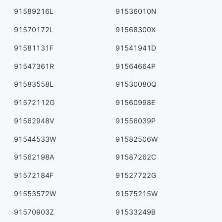
91589216L
91536010N
91570172L
91568300X
91581131F
91541941D
91547361R
91564664P
91583558L
91530080Q
91572112G
91560998E
91562948V
91556039P
91544533W
91582506W
91562198A
91587262C
91572184F
91527722G
91553572W
91575215W
91570903Z
91533249B