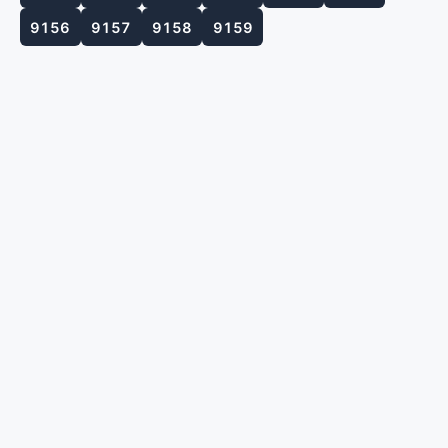
9156
9157
9158
9159