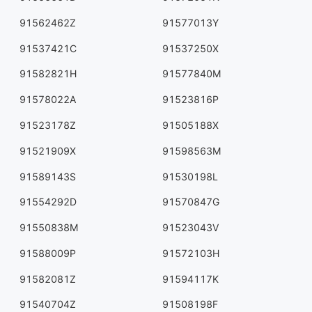
91562462Z
91577013Y
91537421C
91537250X
91582821H
91577840M
91578022A
91523816P
91523178Z
91505188X
91521909X
91598563M
91589143S
91530198L
91554292D
91570847G
91550838M
91523043V
91588009P
91572103H
91582081Z
91594117K
91540704Z
91508198F