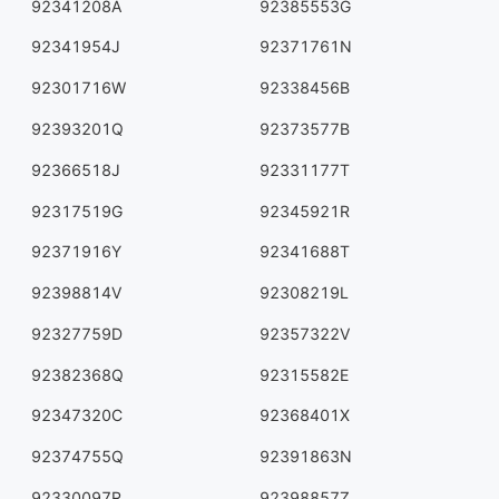
92341208A
92385553G
92341954J
92371761N
92301716W
92338456B
92393201Q
92373577B
92366518J
92331177T
92317519G
92345921R
92371916Y
92341688T
92398814V
92308219L
92327759D
92357322V
92382368Q
92315582E
92347320C
92368401X
92374755Q
92391863N
92330097R
92398857Z