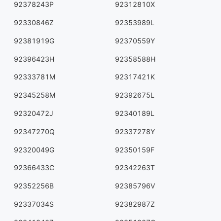
92378243P
92312810X
92330846Z
92353989L
92381919G
92370559Y
92396423H
92358588H
92333781M
92317421K
92345258M
92392675L
92320472J
92340189L
92347270Q
92337278Y
92320049G
92350159F
92366433C
92342263T
92352256B
92385796V
92337034S
92382987Z