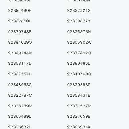
92394480F
92332521X
92302860L
92339877Y
92370748B
92325876N
92394029Q
92305902W
92349244N
92377492Q
92308117D
92380485L
92307551H
92310769Q
92348953C
92320398P
92322787M
92358431E
92338289M
92331527M
92365489L
92327059E
92398632L
92308934K