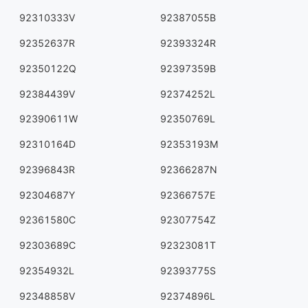
92310333V
92387055B
92352637R
92393324R
92350122Q
92397359B
92384439V
92374252L
92390611W
92350769L
92310164D
92353193M
92396843R
92366287N
92304687Y
92366757E
92361580C
92307754Z
92303689C
92323081T
92354932L
92393775S
92348858V
92374896L