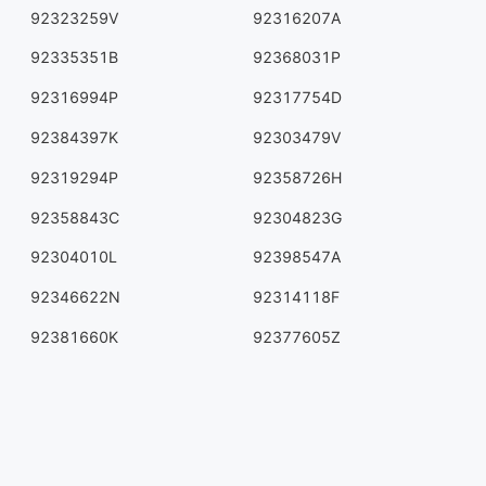
92323259V
92316207A
92335351B
92368031P
92316994P
92317754D
92384397K
92303479V
92319294P
92358726H
92358843C
92304823G
92304010L
92398547A
92346622N
92314118F
92381660K
92377605Z