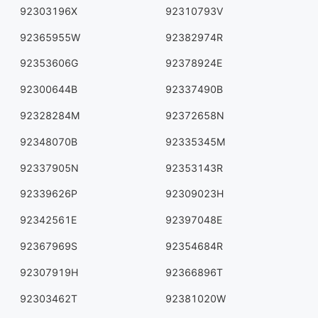
92303196X
92310793V
92365955W
92382974R
92353606G
92378924E
92300644B
92337490B
92328284M
92372658N
92348070B
92335345M
92337905N
92353143R
92339626P
92309023H
92342561E
92397048E
92367969S
92354684R
92307919H
92366896T
92303462T
92381020W