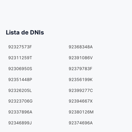
Lista de DNIs
92327573F
92368348A
92311259T
92391086V
92306950S
92379783F
92351448P
92356199K
92326205L
92399277C
92323706G
92394667X
92337896A
92380126M
92346899J
92374696A