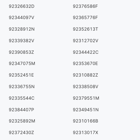
92326632D
92376586F
92344097V
92365776F
92328912N
92352613T
92339382V
92312702V
92390853Z
92344422C
92347075M
92353670E
92352451E
92310882Z
92336755N
92338508V
92335544C
92379551M
92384407P
92349451N
92325892M
92310166B
92372430Z
92313017X