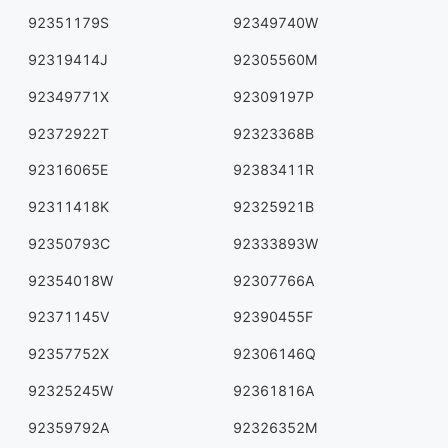
92351179S
92349740W
92319414J
92305560M
92349771X
92309197P
92372922T
92323368B
92316065E
92383411R
92311418K
92325921B
92350793C
92333893W
92354018W
92307766A
92371145V
92390455F
92357752X
92306146Q
92325245W
92361816A
92359792A
92326352M