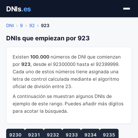
Saltar
DNIs
.es
al
contenido
DNI
9
92
923
DNIs que empiezan por 923
Existen
100.000
números de DNI que comienzan
por
923
, desde el 92300000 hasta el 92399999.
Cada uno de estos números tiene asignada una
letra de control calculada mediante el algoritmo
oficial de división entre 23.
A continuación se muestran algunos DNIs de
ejemplo de este rango. Puedes añadir más dígitos
para acotar la búsqueda.
9230
9231
9232
9233
9234
9235