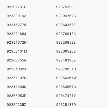
92391731H
92375350J
92383919A
92399767G
92315277Q
92364357Z
92327188J
92378813A
92331672N
92326852E
92353101M
92366520S
92306755G
92348395Z
92334039X
92370051G
92351107N
92350361W
92311694K
92354561Q
92366053P
92347421Y
92350235Z
92325183D