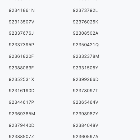
92341861N
92373792L
92313507V
92376025K
92337676J
92308502A
92337395P
92350421Q
92361820F
92332378M
92388063F
92331505Y
92352531X
92399266D
92316190D
92378097T
92344617P
92365464V
92369385M
92398987Y
92379440D
92384048V
92388507Z
92360597A