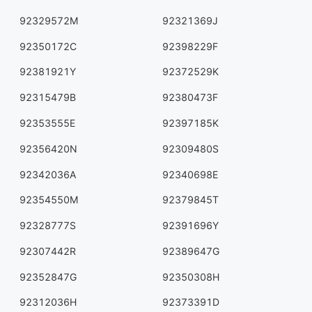
92329572M
92321369J
92350172C
92398229F
92381921Y
92372529K
92315479B
92380473F
92353555E
92397185K
92356420N
92309480S
92342036A
92340698E
92354550M
92379845T
92328777S
92391696Y
92307442R
92389647G
92352847G
92350308H
92312036H
92373391D