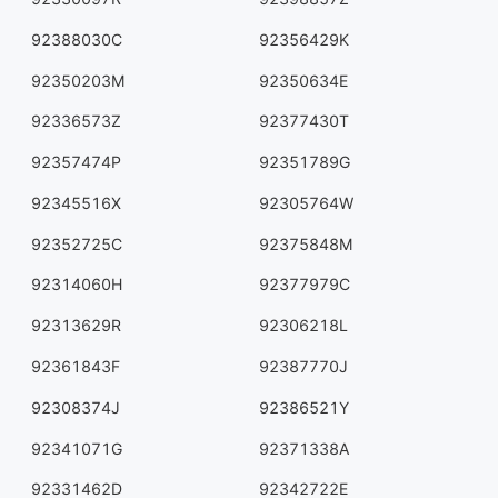
92388030C
92356429K
92350203M
92350634E
92336573Z
92377430T
92357474P
92351789G
92345516X
92305764W
92352725C
92375848M
92314060H
92377979C
92313629R
92306218L
92361843F
92387770J
92308374J
92386521Y
92341071G
92371338A
92331462D
92342722E