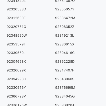
92341840Z
92351387Q
92320583D
92355057Y
92312600F
92336472M
92320751Q
92308352Z
92348590W
92319213L
92353579T
92336615X
92330569J
92304616G
92304668X
92392228D
92320699X
92317407F
92394293G
92343060S
92330516Y
92376699M
92366798V
92334045Q
92338125W
92398028J