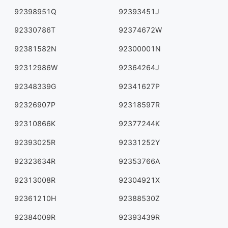
92398951Q
92393451J
92330786T
92374672W
92381582N
92300001N
92312986W
92364264J
92348339G
92341627P
92326907P
92318597R
92310866K
92377244K
92393025R
92331252Y
92323634R
92353766A
92313008R
92304921X
92361210H
92388530Z
92384009R
92393439R