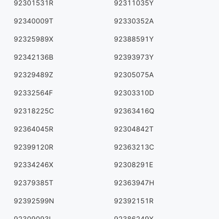
92301531R
92311035Y
92340009T
92330352A
92325989X
92388591Y
92342136B
92393973Y
92329489Z
92305075A
92332564F
92303310D
92318225C
92363416Q
92364045R
92304842T
92399120R
92363213C
92334246X
92308291E
92379385T
92363947H
92392599N
92392151R
92309093L
92386249X