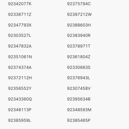
92342077K
92375794C
92336711Z
92397212W
92347793X
92388603H
92303527L
92383940R
92347832A
92378971T
92351061N
92361804Z
92374374A
92330663S
92372112H
92376943L
92356552Y
92307458V
92343360Q
92395634B
92348113P
92348593M
92385959L
92385465P