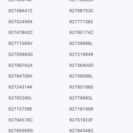
92748641Z
92768703C
92702499X
92777138Z
92747842C
92780174Z
92771069V
92739998L
92759993G
92721994R
92796792A
92736400D
92784708V
92706096L
92724314K
92780198S
92795290L
92776683L
92715759E
92719740R
92794578C
92751923F
92785569G
92794348C