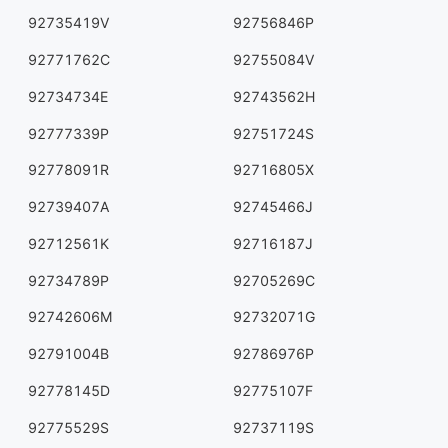
92735419V
92756846P
92771762C
92755084V
92734734E
92743562H
92777339P
92751724S
92778091R
92716805X
92739407A
92745466J
92712561K
92716187J
92734789P
92705269C
92742606M
92732071G
92791004B
92786976P
92778145D
92775107F
92775529S
92737119S