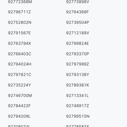
92772368M
92773898V
92796711Z
92764366F
92752802N
92739504P
92791567E
92712189V
92763794X
92799824E
92766403C
92793370P
92794024H
92797999Z
92797821C
92793138Y
92735224Y
92789381K
92746700M
92713341L
92784422F
92748917Z
92794209L
92799515N
92708074L
92778583X