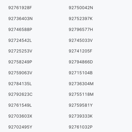
92761928F
92750042N
92736403N
92752397K
92746588P
92796577H
92724542L
92745033V
92725253V
92741205F
92758249P
92794866D
92759063V
92715104B
92784135L
92736304M
92792623C
92755118M
92761549L
92759581Y
92703603X
92739333K
92702495Y
92761032P