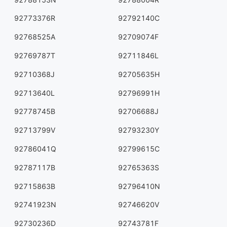
92773376R
92792140C
92768525A
92709074F
92769787T
92711846L
92710368J
92705635H
92713640L
92796991H
92778745B
92706688J
92713799V
92793230Y
92786041Q
92799615C
92787117B
92765363S
92715863B
92796410N
92741923N
92746620V
92730236D
92743781F