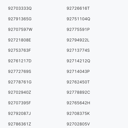
92703333Q
92726616T
92791365G
92751104Q
92707597W
92775591P
92721808E
92794922L
92753763F
92713774S
92761217D
92714212Q
92772769S
92714043P
92778761G
92762450T
92702940Z
92778892C
92707395F
92765642H
92792087J
92708375K
92786361Z
92702805V