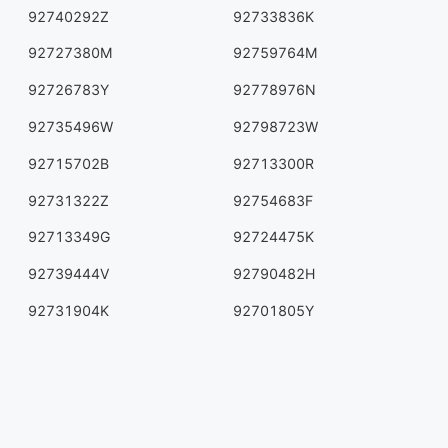
92740292Z
92733836K
92727380M
92759764M
92726783Y
92778976N
92735496W
92798723W
92715702B
92713300R
92731322Z
92754683F
92713349G
92724475K
92739444V
92790482H
92731904K
92701805Y