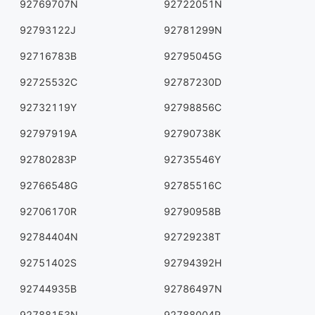
92769707N
92722051N
92793122J
92781299N
92716783B
92795045G
92725532C
92787230D
92732119Y
92798856C
92797919A
92790738K
92780283P
92735546Y
92766548G
92785516C
92706170R
92790958B
92784404N
92729238T
92751402S
92794392H
92744935B
92786497N
92788153N
92788004R