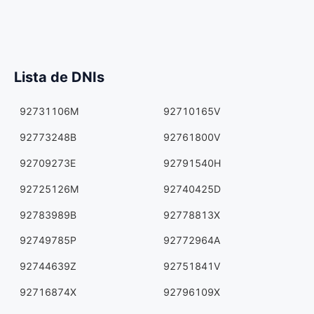
Lista de DNIs
92731106M
92710165V
92773248B
92761800V
92709273E
92791540H
92725126M
92740425D
92783989B
92778813X
92749785P
92772964A
92744639Z
92751841V
92716874X
92796109X