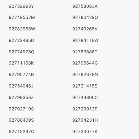
92732993Y
92758083A
92749552M
92780429Q
92782968W
92749265V
92722485D
92784118W
92774978Q
92783886T
92711158K
92705644G
92790774B
92782679N
92754045J
92731415S
92799356Z
92744806C
92792710S
92729913P
92788409S
92794231H
92715297C
92733077K