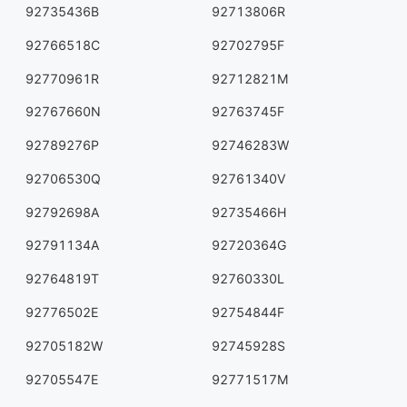
92735436B
92713806R
92766518C
92702795F
92770961R
92712821M
92767660N
92763745F
92789276P
92746283W
92706530Q
92761340V
92792698A
92735466H
92791134A
92720364G
92764819T
92760330L
92776502E
92754844F
92705182W
92745928S
92705547E
92771517M