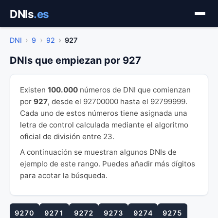
Saltar
DNIs
.es
al
contenido
DNI
9
92
927
DNIs que empiezan por 927
Existen
100.000
números de DNI que comienzan
por
927
, desde el 92700000 hasta el 92799999.
Cada uno de estos números tiene asignada una
letra de control calculada mediante el algoritmo
oficial de división entre 23.
A continuación se muestran algunos DNIs de
ejemplo de este rango. Puedes añadir más dígitos
para acotar la búsqueda.
9270
9271
9272
9273
9274
9275