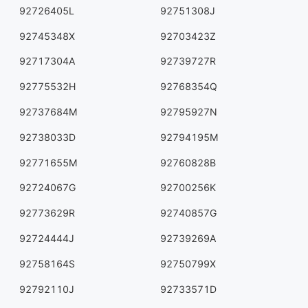
92726405L
92751308J
92745348X
92703423Z
92717304A
92739727R
92775532H
92768354Q
92737684M
92795927N
92738033D
92794195M
92771655M
92760828B
92724067G
92700256K
92773629R
92740857G
92724444J
92739269A
92758164S
92750799X
92792110J
92733571D