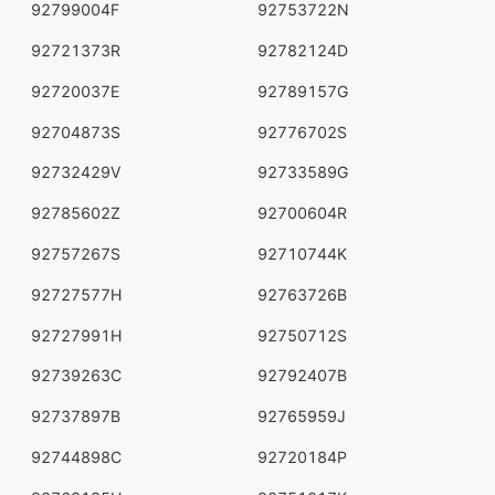
92799004F
92753722N
92721373R
92782124D
92720037E
92789157G
92704873S
92776702S
92732429V
92733589G
92785602Z
92700604R
92757267S
92710744K
92727577H
92763726B
92727991H
92750712S
92739263C
92792407B
92737897B
92765959J
92744898C
92720184P