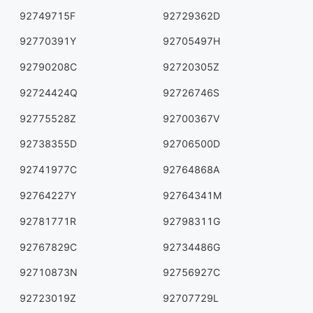
92749715F
92729362D
92770391Y
92705497H
92790208C
92720305Z
92724424Q
92726746S
92775528Z
92700367V
92738355D
92706500D
92741977C
92764868A
92764227Y
92764341M
92781771R
92798311G
92767829C
92734486G
92710873N
92756927C
92723019Z
92707729L