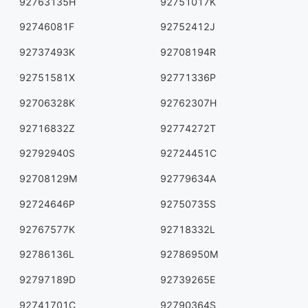
92763135H
92751017K
92746081F
92752412J
92737493K
92708194R
92751581X
92771336P
92706328K
92762307H
92716832Z
92774272T
92792940S
92724451C
92708129M
92779634A
92724646P
92750735S
92767577K
92718332L
92786136L
92786950M
92797189D
92739265E
92741701C
92790364S