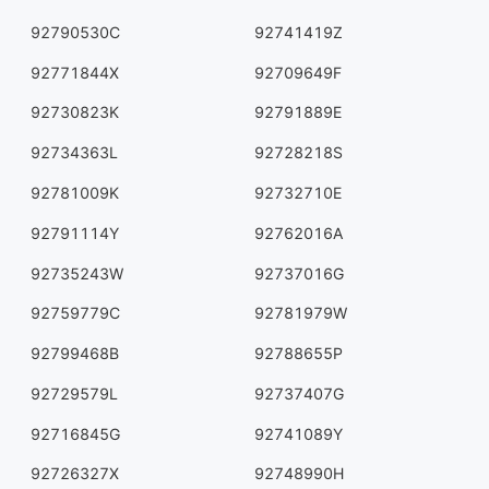
92790530C
92741419Z
92771844X
92709649F
92730823K
92791889E
92734363L
92728218S
92781009K
92732710E
92791114Y
92762016A
92735243W
92737016G
92759779C
92781979W
92799468B
92788655P
92729579L
92737407G
92716845G
92741089Y
92726327X
92748990H