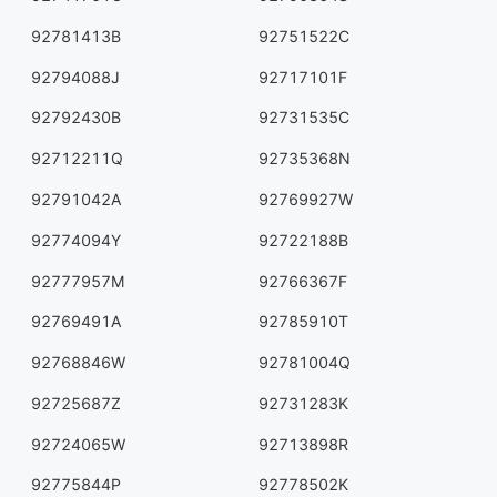
92781413B
92751522C
92794088J
92717101F
92792430B
92731535C
92712211Q
92735368N
92791042A
92769927W
92774094Y
92722188B
92777957M
92766367F
92769491A
92785910T
92768846W
92781004Q
92725687Z
92731283K
92724065W
92713898R
92775844P
92778502K