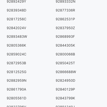
92892429Y
92893332N
92839348D
92877336R
92817256C
92862531P
92842024V
92837950Z
92893483W
92868993F
92805366K
92844305K
92859024C
92800066B
92872953B
92850425T
92812525G
92866688W
92882959N
92824950D
92861790A
92840129P
92805561D
92843799K
92822796V
92891240J