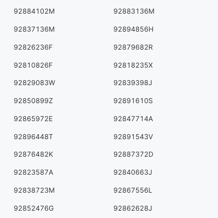
92884102M
92883136M
92837136M
92894856H
92826236F
92879682R
92810826F
92818235X
92829083W
92839398J
92850899Z
92891610S
92865972E
92847714A
92896448T
92891543V
92876482K
92887372D
92823587A
92840663J
92838723M
92867556L
92852476G
92862628J