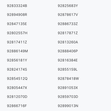
92833324B
92825683Y
92894908R
92878617V
92847135E
92886733Z
92802557H
92817871Z
92817411Z
92813260A
92886149M
92888406P
92856181Y
92816384E
92824174S
92855159L
92854512Q
92878418W
92805447X
92891053X
92812070D
92859703D
92866716F
92899013N