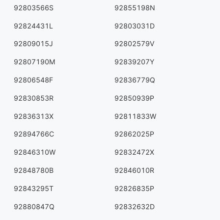
92803566S
92855198N
92824431L
92803031D
92809015J
92802579V
92807190M
92839207Y
92806548F
92836779Q
92830853R
92850939P
92836313X
92811833W
92894766C
92862025P
92846310W
92832472X
92848780B
92846010R
92843295T
92826835P
92880847Q
92832632D