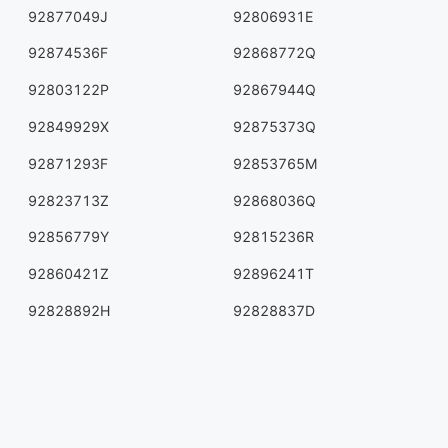
92877049J
92806931E
92874536F
92868772Q
92803122P
92867944Q
92849929X
92875373Q
92871293F
92853765M
92823713Z
92868036Q
92856779Y
92815236R
92860421Z
92896241T
92828892H
92828837D