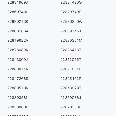
92831969J
92834490G
92860748L
92879749E
92890213K
92896266W
92803186A
92889745J
92819622V
92830351M
92878989K
92826413T
92843009J
92812015T
92868814N
92891834D
92847266S
92825172R
92880510R
92848079T
92830358N
92859086J
92853860P
92870388E