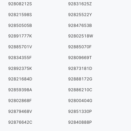
92808212S
92831625Z
92821598S
92825522Y
92850505B
92847653B
92891777K
92802518W
92885701V
92885070F
92834355F
92809669T
92892375K
92873181D
92821684D
92888172G
92859398A
92886210C
92802868F
92800404G
92879468V
92851330P
92876642C
92840888P