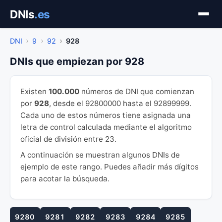
Saltar
DNIs
.es
al
contenido
DNI
9
92
928
DNIs que empiezan por 928
Existen
100.000
números de DNI que comienzan
por
928
, desde el 92800000 hasta el 92899999.
Cada uno de estos números tiene asignada una
letra de control calculada mediante el algoritmo
oficial de división entre 23.
A continuación se muestran algunos DNIs de
ejemplo de este rango. Puedes añadir más dígitos
para acotar la búsqueda.
9280
9281
9282
9283
9284
9285