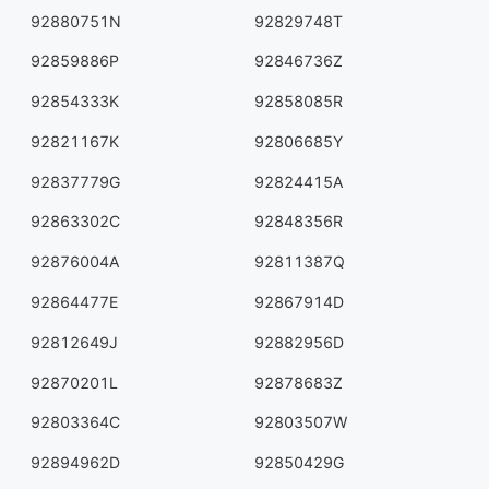
92880751N
92829748T
92859886P
92846736Z
92854333K
92858085R
92821167K
92806685Y
92837779G
92824415A
92863302C
92848356R
92876004A
92811387Q
92864477E
92867914D
92812649J
92882956D
92870201L
92878683Z
92803364C
92803507W
92894962D
92850429G