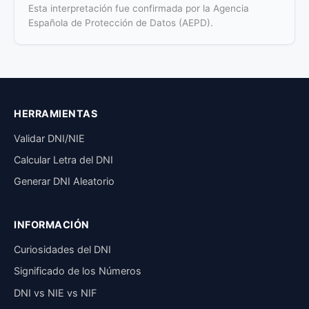
Esta interpretación fue confirmada por la Agencia
Española de Protección de Datos (AEPD).
HERRAMIENTAS
Validar DNI/NIE
Calcular Letra del DNI
Generar DNI Aleatorio
INFORMACIÓN
Curiosidades del DNI
Significado de los Números
DNI vs NIE vs NIF