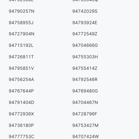
94790257N
94742029S
94758955J
94793924E
94727904N
94772549Z
94715192L
94704666G
94726811T
94755303H
94795851V
94755414Z
94756254A
94792546R
94767644P
94769480G
94791404D
94704467N
94772936X
94728796F
94736180P
94753427M
94777753C
94707424W