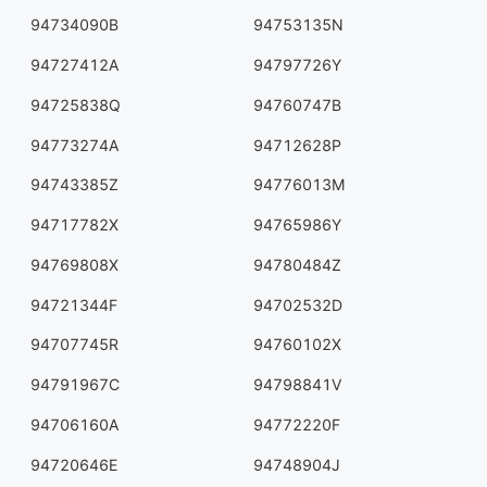
94734090B
94753135N
94727412A
94797726Y
94725838Q
94760747B
94773274A
94712628P
94743385Z
94776013M
94717782X
94765986Y
94769808X
94780484Z
94721344F
94702532D
94707745R
94760102X
94791967C
94798841V
94706160A
94772220F
94720646E
94748904J