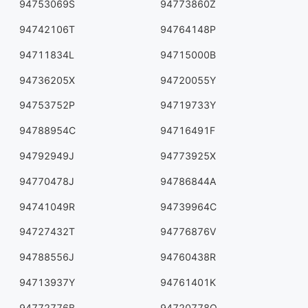
94753069S
94773860Z
94742106T
94764148P
94711834L
94715000B
94736205X
94720055Y
94753752P
94719733Y
94788954C
94716491F
94792949J
94773925X
94770478J
94786844A
94741049R
94739964C
94727432T
94776876V
94788556J
94760438R
94713937Y
94761401K
94772776B
94720778Q