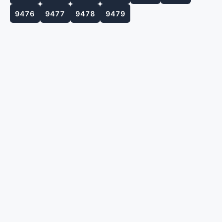
9476
9477
9478
9479