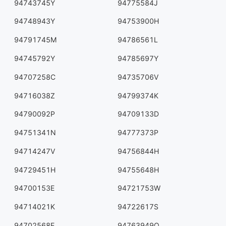
94743745Y
94775584J
94748943Y
94753900H
94791745M
94786561L
94745792Y
94785697Y
94707258C
94735706V
94716038Z
94799374K
94790092P
94709133D
94751341N
94777373P
94714247V
94756844H
94729451H
94755648H
94700153E
94721753W
94714021K
94722617S
94702568E
94763949Q