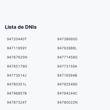
Lista de DNIs
94720440T
94738660G
94711959Y
94792886L
94767625N
94771458G
94765179G
94773159A
94773514J
94716564B
94780351L
94792549G
94796857B
94794244C
94787324T
94780022N