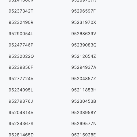
95237342T
95296597F
95232490R
95231970X
95290054L
95268639V
95247746P
95239083Q
95232022Q
95212654Z
95239856F
95294937A
95277724V
95204857Z
95234095L
95211853H
95279376J
95230453B
95204814V
95238958Y
95234367S
95269577N
95281465D
95215928E