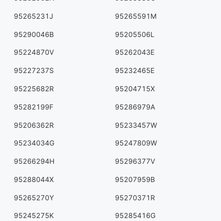
95265231J
95265591M
95290046B
95205506L
95224870V
95262043E
95227237S
95232465E
95225682R
95204715X
95282199F
95286979A
95206362R
95233457W
95234034G
95247809W
95266294H
95296377V
95288044X
95207959B
95265270Y
95270371R
95245275K
95285416G