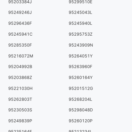
95203384J
95299510E
95249246J
95245043L
95296436F
95245940L
95245941C
95295753Z
95285350F
95243909N
95216072M
95264051Y
95204992B
95263960F
95203868Z
95260164Y
95221030H
95201512G
95262803T
95268204L
95230503S
95298048D
95249839P
95260120P
95235164F
95213234L