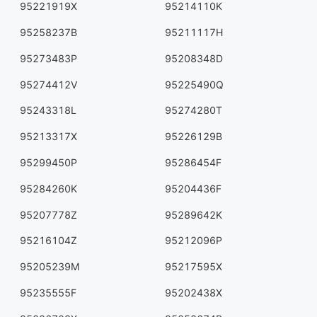
95221919X
95214110K
95258237B
95211117H
95273483P
95208348D
95274412V
95225490Q
95243318L
95274280T
95213317X
95226129B
95299450P
95286454F
95284260K
95204436F
95207778Z
95289642K
95216104Z
95212096P
95205239M
95217595X
95235555F
95202438X