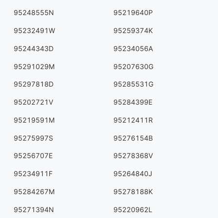
95248555N
95219640P
95232491W
95259374K
95244343D
95234056A
95291029M
95207630G
95297818D
95285531G
95202721V
95284399E
95219591M
95212411R
95275997S
95276154B
95256707E
95278368V
95234911F
95264840J
95284267M
95278188K
95271394N
95220962L