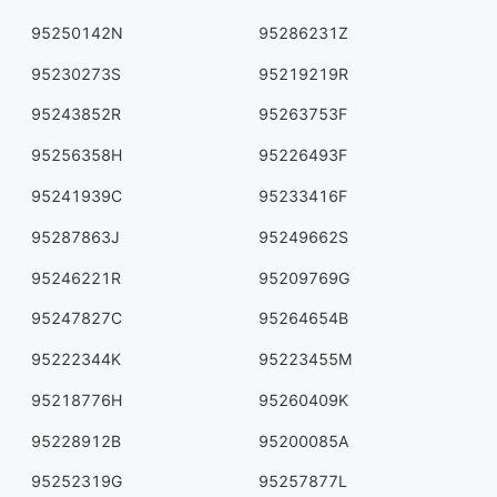
95250142N
95286231Z
95230273S
95219219R
95243852R
95263753F
95256358H
95226493F
95241939C
95233416F
95287863J
95249662S
95246221R
95209769G
95247827C
95264654B
95222344K
95223455M
95218776H
95260409K
95228912B
95200085A
95252319G
95257877L