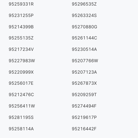
95259331R
95296535Z
95231255P
95263324S
95214399B
95270880G
95255135Z
95261144C
95217234V
95230514A
95227983W
95207766W
95220999X
95207123A
95256017E
95267873X
95212476C
95209259T
95256411W
95274494F
95281195S
95219617P
95258114A
95216442F