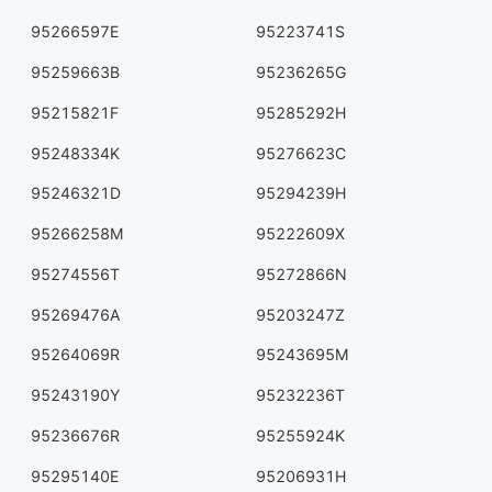
95266597E
95223741S
95259663B
95236265G
95215821F
95285292H
95248334K
95276623C
95246321D
95294239H
95266258M
95222609X
95274556T
95272866N
95269476A
95203247Z
95264069R
95243695M
95243190Y
95232236T
95236676R
95255924K
95295140E
95206931H