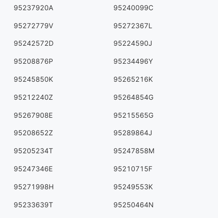
95237920A
95240099C
95272779V
95272367L
95242572D
95224590J
95208876P
95234496Y
95245850K
95265216K
95212240Z
95264854G
95267908E
95215565G
95208652Z
95289864J
95205234T
95247858M
95247346E
95210715F
95271998H
95249553K
95233639T
95250464N