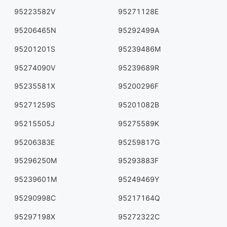
95223582V
95271128E
95206465N
95292499A
95201201S
95239486M
95274090V
95239689R
95235581X
95200296F
95271259S
95201082B
95215505J
95275589K
95206383E
95259817G
95296250M
95293883F
95239601M
95249469Y
95290998C
95217164Q
95297198X
95272322C