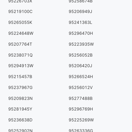
95226703X
95258674B
95219100C
95206949J
95265055K
95241363L
95224648W
95296470H
95207764T
95223935W
95238071Q
95256052B
95294913W
95206420J
95215457B
95266524H
95237967G
95256012V
95209823N
95277488B
95281945Y
95296769H
95236638D
95225269W
95252902N
95263336G