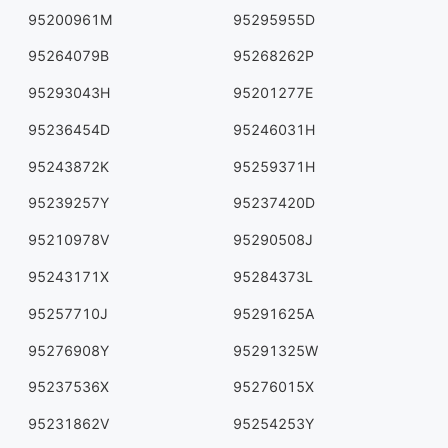
95200961M
95295955D
95264079B
95268262P
95293043H
95201277E
95236454D
95246031H
95243872K
95259371H
95239257Y
95237420D
95210978V
95290508J
95243171X
95284373L
95257710J
95291625A
95276908Y
95291325W
95237536X
95276015X
95231862V
95254253Y