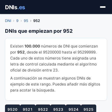
Saltar
DNIs
.es
al
contenido
DNI
9
95
952
DNIs que empiezan por 952
Existen
100.000
números de DNI que comienzan
por
952
, desde el 95200000 hasta el 95299999.
Cada uno de estos números tiene asignada una
letra de control calculada mediante el algoritmo
oficial de división entre 23.
A continuación se muestran algunos DNIs de
ejemplo de este rango. Puedes añadir más dígitos
para acotar la búsqueda.
9520
9521
9522
9523
9524
9525