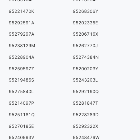
95221470K
95268306Y
95292591A
95202335E
95279297A
95206716X
95238129M
95262770J
95228904A
95274384N
95259597Z
95200203Y
95219486S
95243203L
95275840L
95292190Q
95214097P
95281847T
95251181Q
95228289D
95270185E
95292322X
95240993V
95248476W