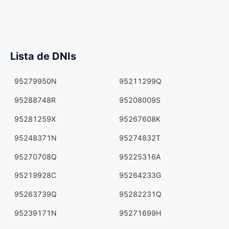
Lista de DNIs
95279950N
95211299Q
95288748R
95208009S
95281259X
95267608K
95248371N
95274832T
95270708Q
95225316A
95219928C
95264233G
95263739Q
95282231Q
95239171N
95271699H