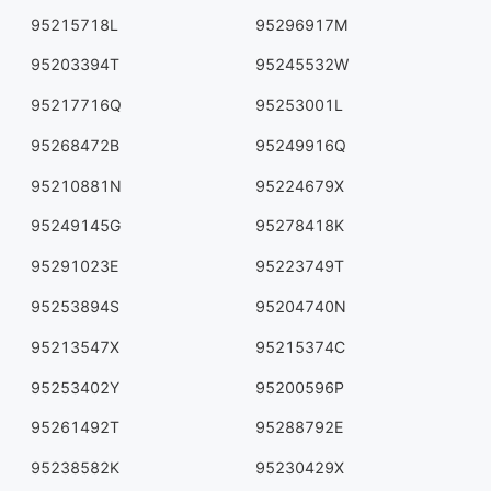
95215718L
95296917M
95203394T
95245532W
95217716Q
95253001L
95268472B
95249916Q
95210881N
95224679X
95249145G
95278418K
95291023E
95223749T
95253894S
95204740N
95213547X
95215374C
95253402Y
95200596P
95261492T
95288792E
95238582K
95230429X