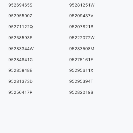
95269465S
95281251W
95295500Z
95209437V
95271122Q
95207821B
95258593E
95222072W
95283344W
95283508M
95284841G
95275161F
95285848E
95295611X
95281373D
95295394T
95256417P
95282019B