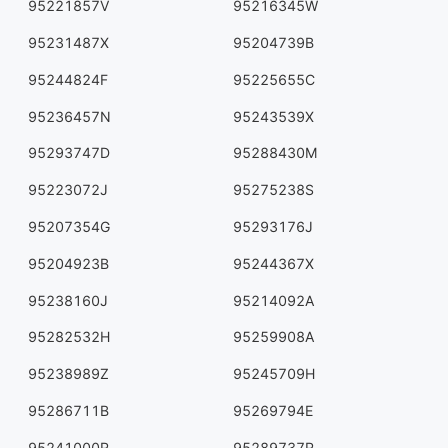
95221857V
95216345W
95231487X
95204739B
95244824F
95225655C
95236457N
95243539X
95293747D
95288430M
95223072J
95275238S
95207354G
95293176J
95204923B
95244367X
95238160J
95214092A
95282532H
95259908A
95238989Z
95245709H
95286711B
95269794E
95241000R
95289737R