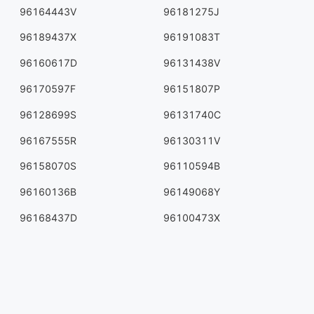
96164443V
96181275J
96189437X
96191083T
96160617D
96131438V
96170597F
96151807P
96128699S
96131740C
96167555R
96130311V
96158070S
96110594B
96160136B
96149068Y
96168437D
96100473X