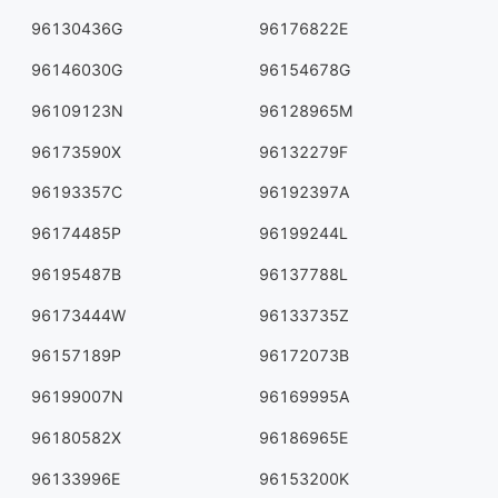
96130436G
96176822E
96146030G
96154678G
96109123N
96128965M
96173590X
96132279F
96193357C
96192397A
96174485P
96199244L
96195487B
96137788L
96173444W
96133735Z
96157189P
96172073B
96199007N
96169995A
96180582X
96186965E
96133996E
96153200K