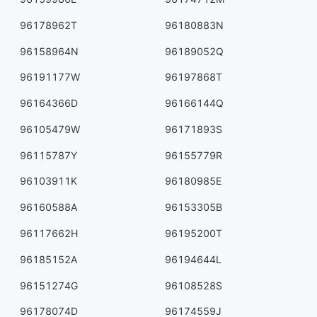
96178962T
96180883N
96158964N
96189052Q
96191177W
96197868T
96164366D
96166144Q
96105479W
96171893S
96115787Y
96155779R
96103911K
96180985E
96160588A
96153305B
96117662H
96195200T
96185152A
96194644L
96151274G
96108528S
96178074D
96174559J