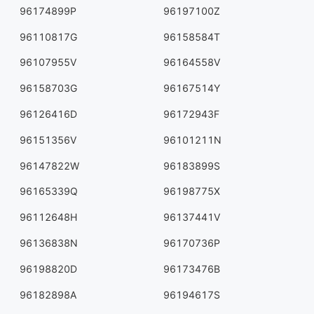
96174899P
96197100Z
96110817G
96158584T
96107955V
96164558V
96158703G
96167514Y
96126416D
96172943F
96151356V
96101211N
96147822W
96183899S
96165339Q
96198775X
96112648H
96137441V
96136838N
96170736P
96198820D
96173476B
96182898A
96194617S