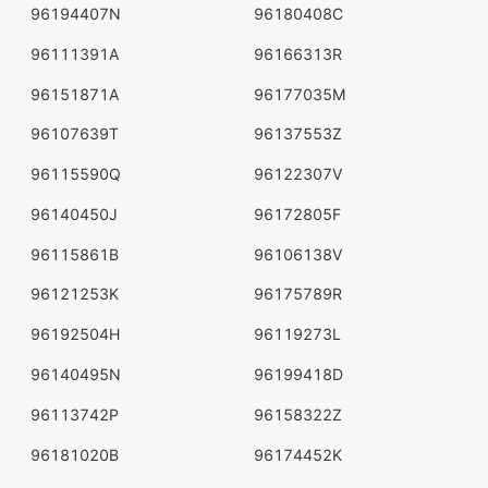
96194407N
96180408C
96111391A
96166313R
96151871A
96177035M
96107639T
96137553Z
96115590Q
96122307V
96140450J
96172805F
96115861B
96106138V
96121253K
96175789R
96192504H
96119273L
96140495N
96199418D
96113742P
96158322Z
96181020B
96174452K