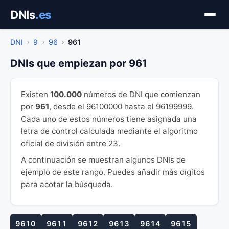
Saltar
DNIs
.es
al
contenido
DNI
9
96
961
DNIs que empiezan por 961
Existen
100.000
números de DNI que comienzan
por
961
, desde el 96100000 hasta el 96199999.
Cada uno de estos números tiene asignada una
letra de control calculada mediante el algoritmo
oficial de división entre 23.
A continuación se muestran algunos DNIs de
ejemplo de este rango. Puedes añadir más dígitos
para acotar la búsqueda.
9610
9611
9612
9613
9614
9615