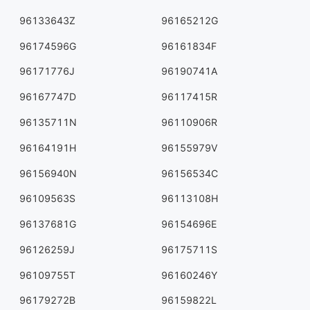
96133643Z
96165212G
96174596G
96161834F
96171776J
96190741A
96167747D
96117415R
96135711N
96110906R
96164191H
96155979V
96156940N
96156534C
96109563S
96113108H
96137681G
96154696E
96126259J
96175711S
96109755T
96160246Y
96179272B
96159822L