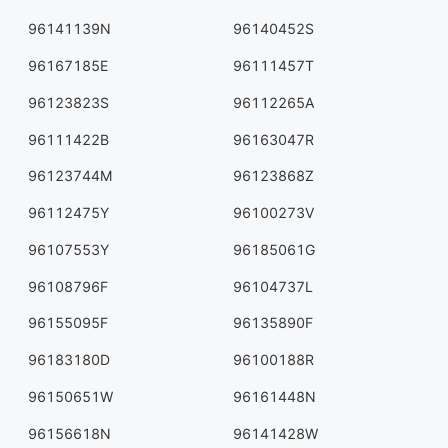
96141139N
96140452S
96167185E
96111457T
96123823S
96112265A
96111422B
96163047R
96123744M
96123868Z
96112475Y
96100273V
96107553Y
96185061G
96108796F
96104737L
96155095F
96135890F
96183180D
96100188R
96150651W
96161448N
96156618N
96141428W