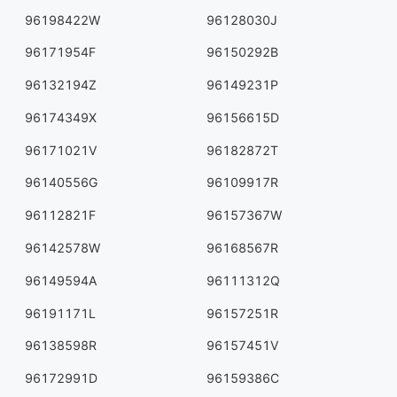
96198422W
96128030J
96171954F
96150292B
96132194Z
96149231P
96174349X
96156615D
96171021V
96182872T
96140556G
96109917R
96112821F
96157367W
96142578W
96168567R
96149594A
96111312Q
96191171L
96157251R
96138598R
96157451V
96172991D
96159386C