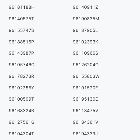
96181188H
96140911Z
96140575T
96190835M
96155747S
96187905L
96188515P
96102393K
96143987P
96110966S
96105746Q
96126204G
96178273R
96155803W
96102355Y
96101520E
96100509T
96195130E
96168324B
96113475V
96127561G
96184361V
96104304T
96194339J