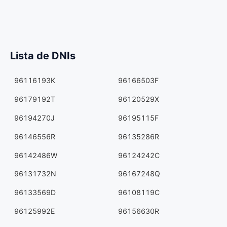
Lista de DNIs
96116193K
96166503F
96179192T
96120529X
96194270J
96195115F
96146556R
96135286R
96142486W
96124242C
96131732N
96167248Q
96133569D
96108119C
96125992E
96156630R