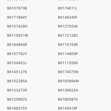
96107673B
96174611L
96171884Y
96146240F
96157429H
96127555K
96115921W
96172128C
96164864R
96110193R
96157762Y
96114800P
96100453J
96111559X
96145127K
96174075N
96152285A
96192994W
96123372R
96136622A
96125962S
96180587S
96189375V
96145918F