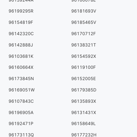
96199295R
96181693V
96154819F
96185465V
96142320C
96170712F
96142888J
96138321T
96103681K
96154592X
96160664X
96119100F
96173845N
96152005E
96169051W
96179385D
96107843C
96135893X
96196905A
96131431X
96192471P
96158649L
96173113Q
96177232H