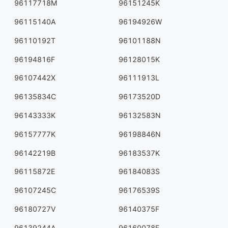
96117718M
96151245K
96115140A
96194926W
96110192T
96101188N
96194816F
96128015K
96107442X
96111913L
96135834C
96173520D
96143333K
96132583N
96157777K
96198846N
96142219B
96183537K
96115872E
96184083S
96107245C
96176539S
96180727V
96140375F
96139244A
96160078E