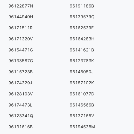
96122877N
96191186B
96144940H
96139579Q
96171511R
96162539E
96171320V
96164283H
96154471G
96141621B
96133587G
96123783K
96115723B
96145050J
96174329J
96187102K
96128103V
96161077D
96174473L
96146566B
96123341Q
96137165V
96131616B
96194538M