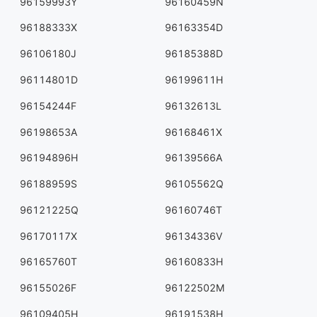
96159993Y
96160459N
96188333X
96163354D
96106180J
96185388D
96114801D
96199611H
96154244F
96132613L
96198653A
96168461X
96194896H
96139566A
96188959S
96105562Q
96121225Q
96160746T
96170117X
96134336V
96165760T
96160833H
96155026F
96122502M
96109405H
96191538H