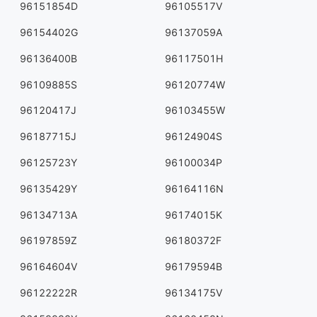
96151854D
96105517V
96154402G
96137059A
96136400B
96117501H
96109885S
96120774W
96120417J
96103455W
96187715J
96124904S
96125723Y
96100034P
96135429Y
96164116N
96134713A
96174015K
96197859Z
96180372F
96164604V
96179594B
96122222R
96134175V