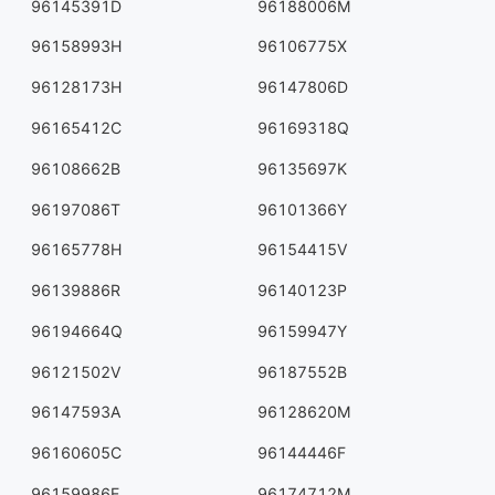
96145391D
96188006M
96158993H
96106775X
96128173H
96147806D
96165412C
96169318Q
96108662B
96135697K
96197086T
96101366Y
96165778H
96154415V
96139886R
96140123P
96194664Q
96159947Y
96121502V
96187552B
96147593A
96128620M
96160605C
96144446F
96159986E
96174712M