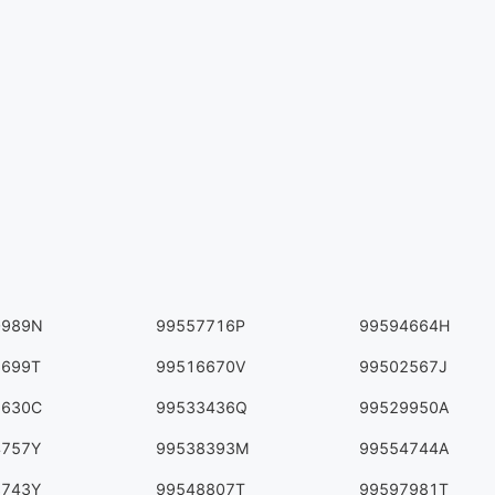
0989N
99557716P
99594664H
6699T
99516670V
99502567J
2630C
99533436Q
99529950A
4757Y
99538393M
99554744A
3743Y
99548807T
99597981T