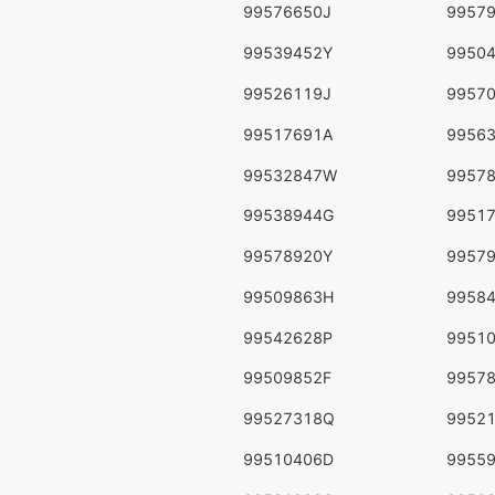
99576650J
9957
99539452Y
9950
99526119J
9957
99517691A
9956
99532847W
9957
99538944G
9951
99578920Y
9957
99509863H
9958
99542628P
9951
99509852F
9957
99527318Q
9952
99510406D
9955