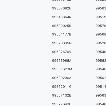
99557692F
9956
99545864R
9951
99500025R
9957
99554177B
9956
99523335N
9952
99597676V
9954
99515966A
9956
99561623M
9954
99509296A
9950
99512011G
9951
99557132E
9956
99527643L
9954