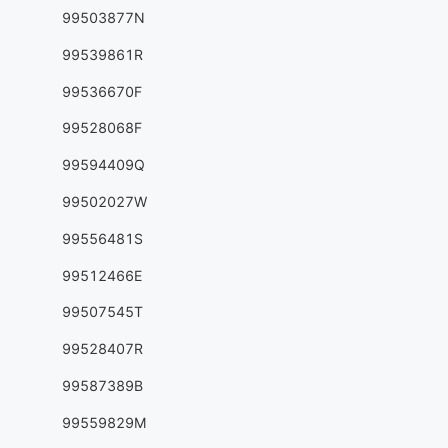
99503877N
99539861R
99536670F
99528068F
99594409Q
99502027W
99556481S
99512466E
99507545T
99528407R
99587389B
99559829M