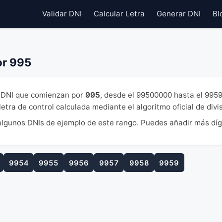
Validar DNI
Calcular Letra
Generar DNI
Bl
or 995
DNI que comienzan por
995
, desde el 99500000 hasta el 995
tra de control calculada mediante el algoritmo oficial de divi
lgunos DNIs de ejemplo de este rango. Puedes añadir más díg
9954
9955
9956
9957
9958
9959