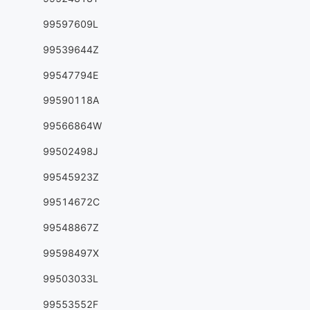
99597609L
99539644Z
99547794E
99590118A
99566864W
99502498J
99545923Z
99514672C
99548867Z
99598497X
99503033L
99553552F