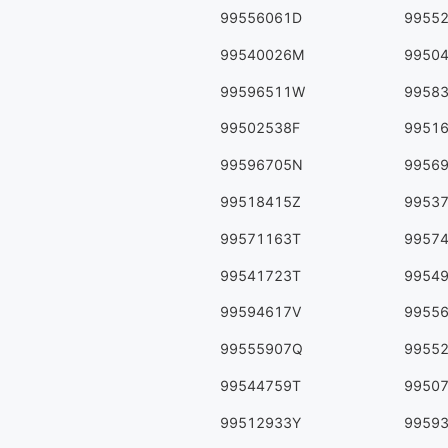
99556061D
9955
99540026M
9950
99596511W
9958
99502538F
9951
99596705N
9956
99518415Z
9953
99571163T
9957
99541723T
9954
99594617V
9955
99555907Q
9955
99544759T
9950
99512933Y
9959