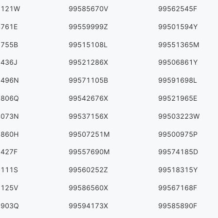
2121W
99585670V
99562545F
4761E
99559999Z
99501594Y
3755B
99515108L
99551365M
6436J
99521286X
99506861Y
9496N
99571105B
99591698L
7806Q
99542676X
99521965E
4073N
99537156X
99503223W
9860H
99507251M
99500975P
6427F
99557690M
99574185D
2111S
99560252Z
99518315Y
7125V
99586560X
99567168F
3903Q
99594173X
99585890F