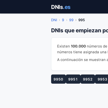
Saltar
DNIs
.es
al
contenido
DNI
9
99
995
DNIs que empiezan p
Existen
100.000
números de 
números tiene asignada una le
A continuación se muestran a
9950
9951
9952
9953