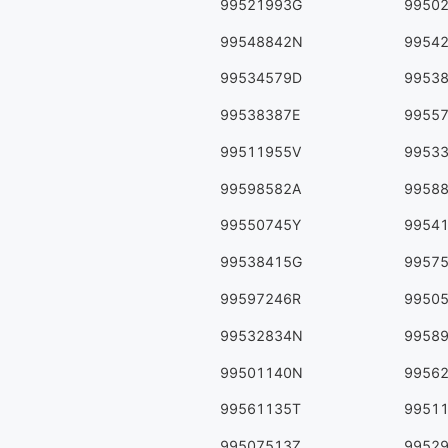
99521993G
9950
99548842N
9954
99534579D
9953
99538387E
9955
99511955V
9953
99598582A
9958
99550745Y
9954
99538415G
9957
99597246R
9950
99532834N
9958
99501140N
9956
99561135T
9951
99507513Z
9952