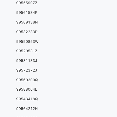
99555997Z
99561534P
99589138N
99532233D
99590853W
99520531Z
99531133J
99572372J
99560300Q
99588064L
99543418Q
99564212H