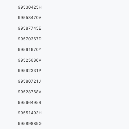
99530425H
99553470V
99587745E
99570367D
99561670Y
99525686V
99592331P
99580721J
99528768V
99566495R
99551493H
99589889G