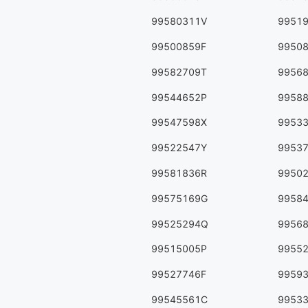
99580311V
9951
99500859F
9950
99582709T
9956
99544652P
9958
99547598X
9953
99522547Y
9953
99581836R
9950
99575169G
9958
99525294Q
9956
99515005P
9955
99527746F
9959
99545561C
9953