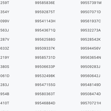
9259T
99585836E
99557391M
4354Y
99592875T
99507071D
0099V
99541143H
99561937C
3563J
99543671Q
99532273A
8287V
99562588G
99528542K
7633Z
99509337K
99594456V
9219Y
99585731D
99563654N
4380S
99506633P
99509283J
0061D
99532498K
99560642J
8283J
99547155G
99548149D
1954B
99580363T
99508474D
9410T
99546884D
99570721H