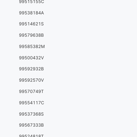
99515155C
99538184A
99514621S
99579638B
99585382M
99500432V
99592932B
99592570V
99570749T
99554117C
99537368S
99567333B
99524818T