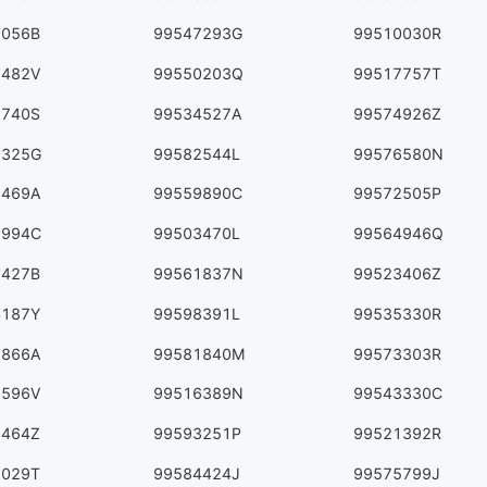
9056B
99547293G
99510030R
8482V
99550203Q
99517757T
8740S
99534527A
99574926Z
8325G
99582544L
99576580N
3469A
99559890C
99572505P
7994C
99503470L
99564946Q
2427B
99561837N
99523406Z
4187Y
99598391L
99535330R
8866A
99581840M
99573303R
2596V
99516389N
99543330C
3464Z
99593251P
99521392R
3029T
99584424J
99575799J