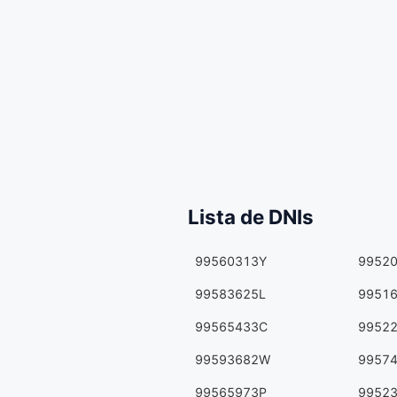
Lista de DNIs
99560313Y
9952
99583625L
9951
99565433C
9952
99593682W
9957
99565973P
9952