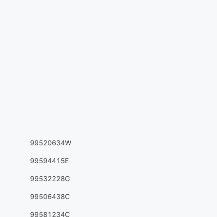
99520634W
99594415E
99532228G
99506438C
99581234C