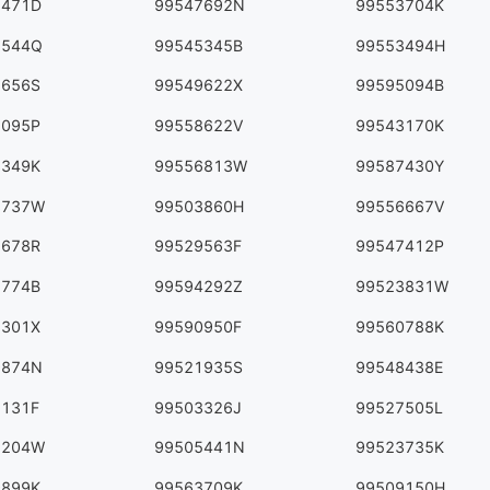
2471D
99547692N
99553704K
2544Q
99545345B
99553494H
8656S
99549622X
99595094B
7095P
99558622V
99543170K
3349K
99556813W
99587430Y
8737W
99503860H
99556667V
1678R
99529563F
99547412P
5774B
99594292Z
99523831W
5301X
99590950F
99560788K
9874N
99521935S
99548438E
2131F
99503326J
99527505L
1204W
99505441N
99523735K
9899K
99563709K
99509150H