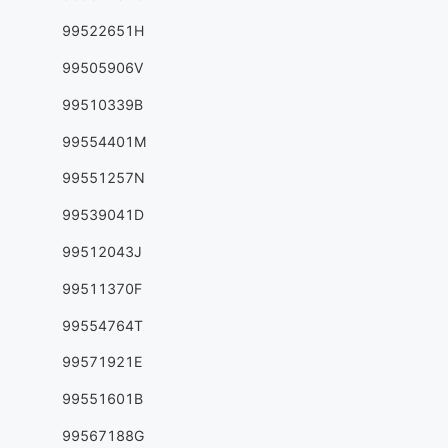
99522651H
99505906V
99510339B
99554401M
99551257N
99539041D
99512043J
99511370F
99554764T
99571921E
99551601B
99567188G