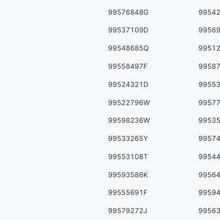
99576848G
9954
99537109D
9956
99548685Q
9951
99558497F
9958
99524321D
9955
99522796W
9957
99598236W
9953
99533265Y
9957
99553108T
9954
99593586K
9956
99555691F
9959
99579272J
9956