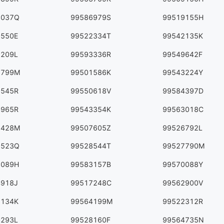
3037Q
99586979S
99519155H
9550E
99522334T
99542135K
9209L
99593336R
99549642F
8799M
99501586K
99543224Y
8545R
99550618V
99584397D
0965R
99543354K
99563018C
2428M
99507605Z
99526792L
6523Q
99528544T
99527790M
2089H
99583157B
99570088Y
4918J
99517248C
99562900V
3134K
99564199M
99522312R
0293L
99528160F
99564735N