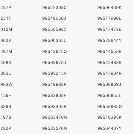
2237P
99522308C
99506439K
9231T
99549050J
99577990L
2012M
99550598C
99547472E
7602V
99500365L
99578644Y
3297M
99543625Q
99544553R
7498X
99563678J
99542483R
5303C
99595215V
99547934R
4983W
99549988P
99508869J
4156H
99582808F
99560855L
4839R
99593405R
99558885G
4197B
99563470N
99510395K
3282P
99533570N
99564407Y