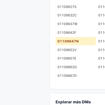
01109627S
011
01109632C
011
01109637W
011
01109642F
011
01109647N
011
01109652V
011
01109657E
011
01109662G
011
01109667D
Explorar más DNIs