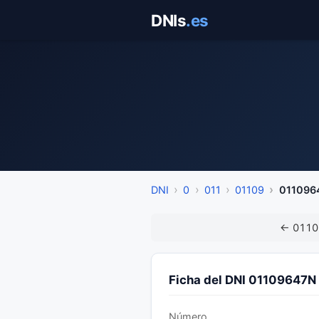
Saltar
DNIs
.es
al
contenido
DNI
0
011
01109
011096
← 0110
Ficha del DNI 01109647N
Número