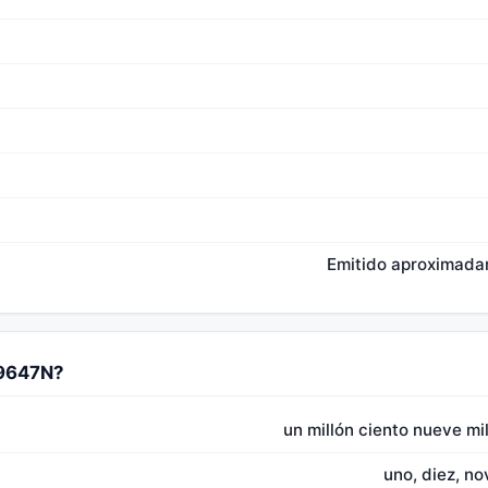
Emitido aproximada
09647N?
un millón ciento nueve mi
uno, diez, no