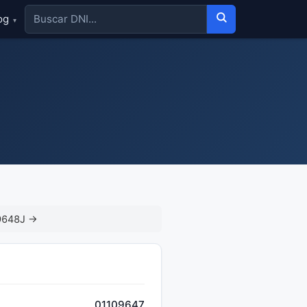
og
▾
9648J →
01109647