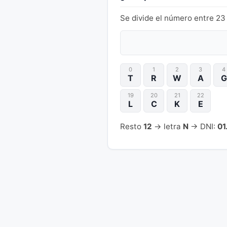
Se divide el número entre 23 
0
1
2
3
4
T
R
W
A
G
19
20
21
22
L
C
K
E
Resto
12
→ letra
N
→ DNI:
01