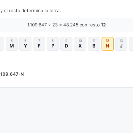
y el resto determina la letra:
1.109.647 ÷ 23 = 48.245 con resto
12
5
6
7
8
9
10
11
12
13
M
Y
F
P
D
X
B
N
J
.109.647-N