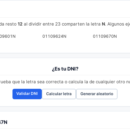
da resto
12
al dividir entre 23 comparten la letra
N
. Algunos e
09601N
01109624N
01109670N
¿Es tu DNI?
eba que la letra sea correcta o calcula la de cualquier otro 
Validar DNI
Calcular letra
Generar aleatorio
47N