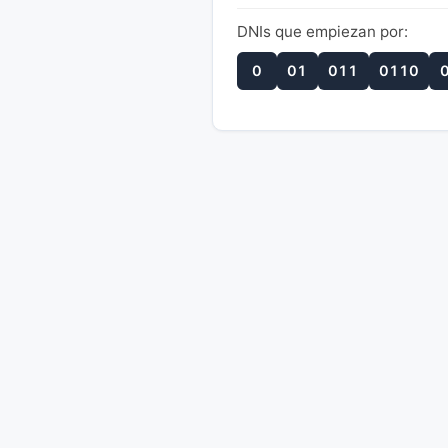
DNIs que empiezan por:
0
01
011
0110