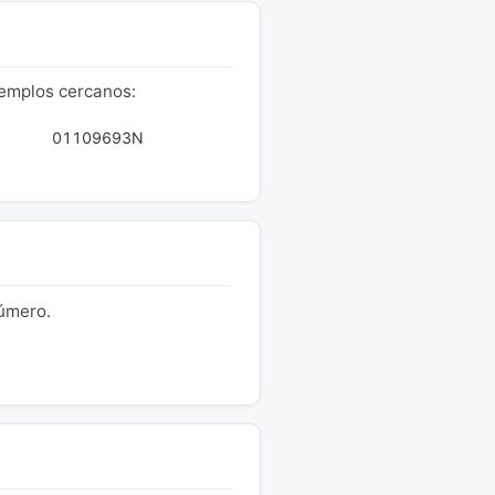
jemplos cercanos:
01109693N
número.