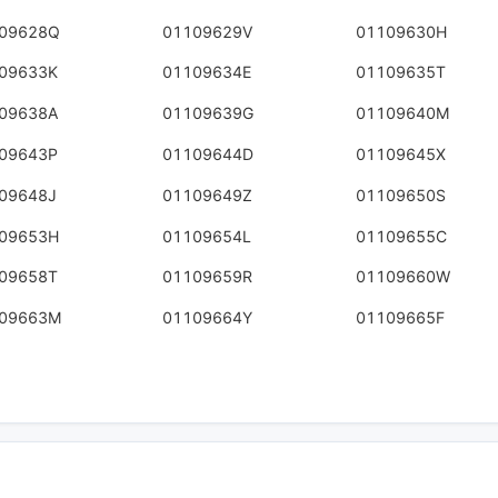
09628Q
01109629V
01109630H
09633K
01109634E
01109635T
09638A
01109639G
01109640M
09643P
01109644D
01109645X
09648J
01109649Z
01109650S
09653H
01109654L
01109655C
09658T
01109659R
01109660W
09663M
01109664Y
01109665F