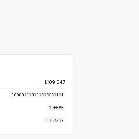
1.109.647
100001110111010001111
10EE8F
4167217