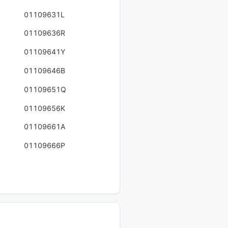
01109631L
01109636R
01109641Y
01109646B
01109651Q
01109656K
01109661A
01109666P