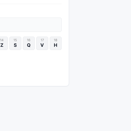
14
15
16
17
18
Z
S
Q
V
H