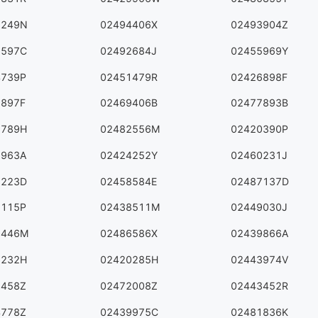
8249N
02494406X
02493904Z
2597C
02492684J
02455969Y
4739P
02451479R
02426898F
7897F
02469406B
02477893B
6789H
02482556M
02420390P
5963A
02424252Y
02460231J
8223D
02458584E
02487137D
5115P
02438511M
02449030J
9446M
02486586X
02439866A
6232H
02420285H
02443974V
8458Z
02472008Z
02443452R
4778Z
02439975C
02481836K