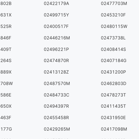
6802B
02422179A
02477703M
4631X
02499715Y
02453210F
4525R
02400517F
02480115W
4846F
02446216M
02473738L
7409T
02496221P
02408414S
9264S
02474870R
02407184G
4889X
02413128Z
02431200P
0708W
02487570M
02462803D
9586E
02484733C
02478273T
9650X
02494397R
02411435T
3463F
02455458R
02431950E
5177G
02429265M
02417098M