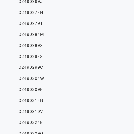
02490269J
02490274H
02490279T
02490284M
02490289X
02490294S
02490299C
02490304W
02490309F
02490314N
02490319V
02490324E
02490329G