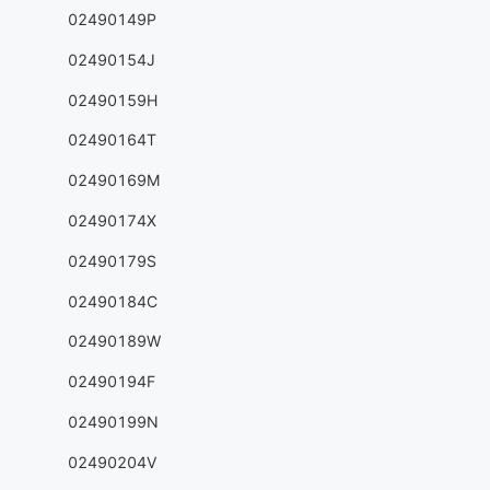
02490149P
02490154J
02490159H
02490164T
02490169M
02490174X
02490179S
02490184C
02490189W
02490194F
02490199N
02490204V