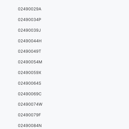
02490029A
02490034P
02490039J
02490044H
02490049T
02490054M
02490059X
02490064S
02490069C
02490074W
02490079F
02490084N