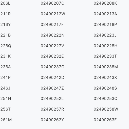
0206L
02490207C
02490208K
0211R
02490212W
02490213A
0216Y
02490217F
02490218P
0221B
02490222N
02490223J
0226Q
02490227V
02490228H
0231K
02490232E
02490233T
0236A
02490237G
02490238M
0241P
02490242D
02490243X
0246J
02490247Z
02490248S
0251H
02490252L
02490253C
0256T
02490257R
02490258W
0261M
02490262Y
02490263F