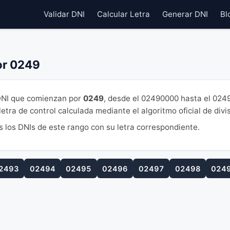
Validar DNI
Calcular Letra
Generar DNI
Bl
or 0249
NI que comienzan por
0249
, desde el 02490000 hasta el 024
tra de control calculada mediante el algoritmo oficial de divi
s los DNIs de este rango con su letra correspondiente.
2493
02494
02495
02496
02497
02498
024