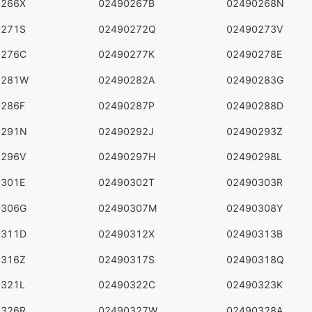
0266X
02490267B
02490268N
0271S
02490272Q
02490273V
0276C
02490277K
02490278E
0281W
02490282A
02490283G
0286F
02490287P
02490288D
0291N
02490292J
02490293Z
0296V
02490297H
02490298L
0301E
02490302T
02490303R
0306G
02490307M
02490308Y
0311D
02490312X
02490313B
0316Z
02490317S
02490318Q
0321L
02490322C
02490323K
0326R
02490327W
02490328A