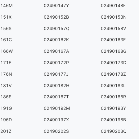
0146M
02490147Y
02490148F
0151X
02490152B
02490153N
0156S
02490157Q
02490158V
0161C
02490162K
02490163E
0166W
02490167A
02490168G
0171F
02490172P
02490173D
0176N
02490177J
02490178Z
0181V
02490182H
02490183L
0186E
02490187T
02490188R
0191G
02490192M
02490193Y
0196D
02490197X
02490198B
0201Z
02490202S
02490203Q