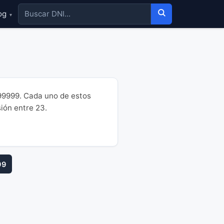
og
▾
99999. Cada uno de estos
sión entre 23.
99