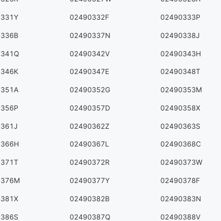
0331Y
02490332F
02490333P
0336B
02490337N
02490338J
0341Q
02490342V
02490343H
0346K
02490347E
02490348T
0351A
02490352G
02490353M
0356P
02490357D
02490358X
0361J
02490362Z
02490363S
0366H
02490367L
02490368C
0371T
02490372R
02490373W
0376M
02490377Y
02490378F
0381X
02490382B
02490383N
0386S
02490387Q
02490388V