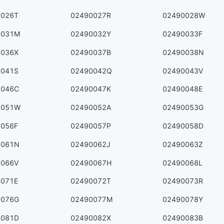
0026T
02490027R
02490028W
0031M
02490032Y
02490033F
0036X
02490037B
02490038N
0041S
02490042Q
02490043V
0046C
02490047K
02490048E
0051W
02490052A
02490053G
0056F
02490057P
02490058D
0061N
02490062J
02490063Z
0066V
02490067H
02490068L
0071E
02490072T
02490073R
0076G
02490077M
02490078Y
0081D
02490082X
02490083B