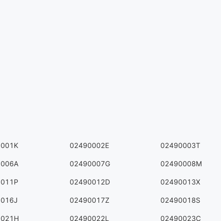
0001K
02490002E
02490003T
0006A
02490007G
02490008M
0011P
02490012D
02490013X
0016J
02490017Z
02490018S
0021H
02490022L
02490023C