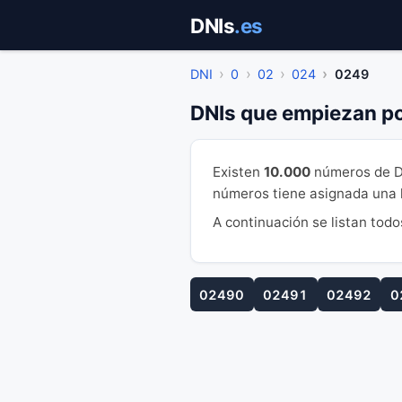
Saltar
DNIs
.es
al
contenido
DNI
0
02
024
0249
DNIs que empiezan p
Existen
10.000
números de D
números tiene asignada una le
A continuación se listan todo
02490
02491
02492
0