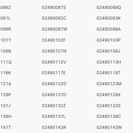
0086Z
02490087S
02490088Q
0091L
02490092C
02490093K
0096R
02490097W
02490098A
0101Y
02490102F
02490103P
0106B
02490107N
02490108J
0111Q
02490112V
02490113H
0116K
02490117E
02490118T
0121A
02490122G
02490123M
0126P
02490127D
02490128X
0131J
02490132Z
02490133S
0136H
02490137L
02490138C
0141T
02490142R
02490143W