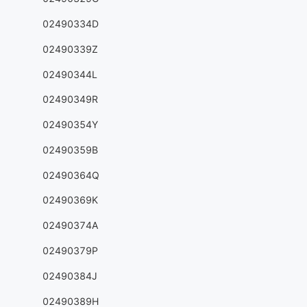
02490334D
02490339Z
02490344L
02490349R
02490354Y
02490359B
02490364Q
02490369K
02490374A
02490379P
02490384J
02490389H