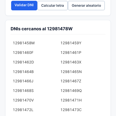
Validar DNI
Calcular letra
Generar aleatorio
DNIs cercanos al 12981478W
12981458M
12981459Y
12981460F
12981461P
12981462D
12981463X
12981464B
12981465N
12981466J
12981467Z
12981468S
12981469Q
12981470V
12981471H
12981472L
12981473C