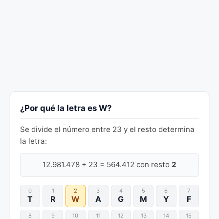
¿Por qué la letra es W?
Se divide el número entre 23 y el resto determina
la letra:
12.981.478 ÷ 23 = 564.412 con resto
2
0
1
2
3
4
5
6
7
T
R
W
A
G
M
Y
F
8
9
10
11
12
13
14
15