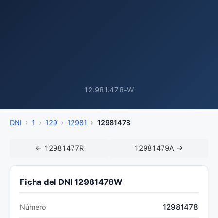
12.981.478-W
DNI
1
129
12981
12981478
← 12981477R
12981479A →
Ficha del DNI 12981478W
12981478
Número