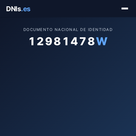
Saltar
DNIs
.es
al
contenido
DOCUMENTO NACIONAL DE IDENTIDAD
12981478
W