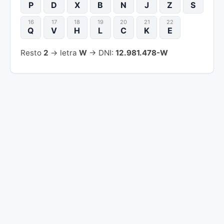
P
D
X
B
N
J
Z
S
16
17
18
19
20
21
22
Q
V
H
L
C
K
E
Resto
2
→ letra
W
→ DNI:
12.981.478-W