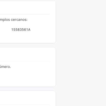
emplos cercanos:
15583561A
número.