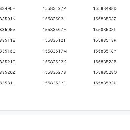
83496F
15583497P
15583498D
83501N
15583502J
15583503Z
83506V
15583507H
15583508L
83511E
15583512T
15583513R
83516G
15583517M
15583518Y
83521D
15583522X
15583523B
83526Z
15583527S
15583528Q
83531L
15583532C
15583533K