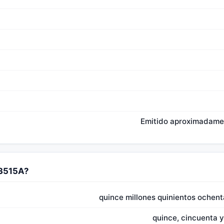
Emitido aproximadamen
83515A?
quince millones quinientos ochenta
quince, cincuenta y