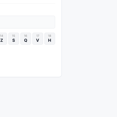
14
15
16
17
18
Z
S
Q
V
H