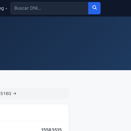
og
▾
3516G →
15583515