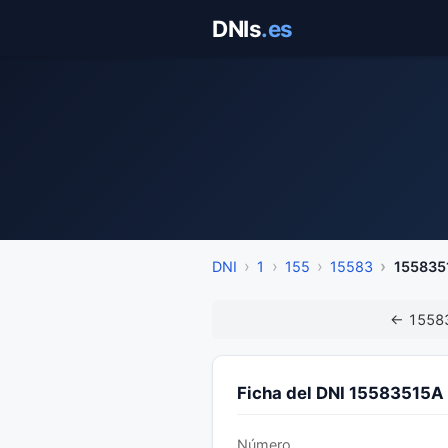
Saltar
DNIs
.es
al
contenido
DNI
1
155
15583
155835
← 1558
Ficha del DNI 15583515A
Número