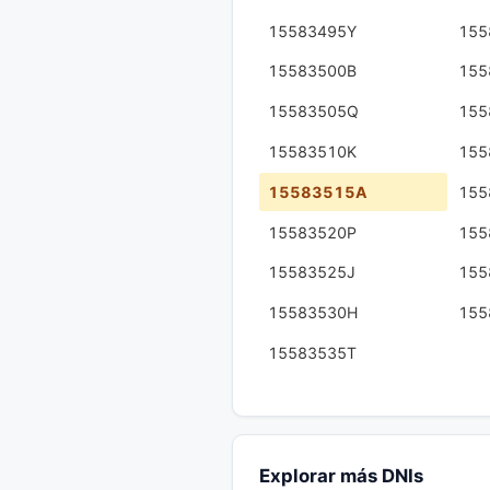
15583495Y
155
15583500B
155
15583505Q
155
15583510K
155
15583515A
155
15583520P
155
15583525J
155
15583530H
155
15583535T
Explorar más DNIs