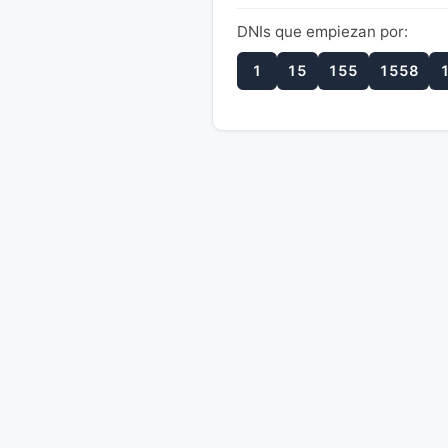
DNIs que empiezan por:
1
15
155
1558