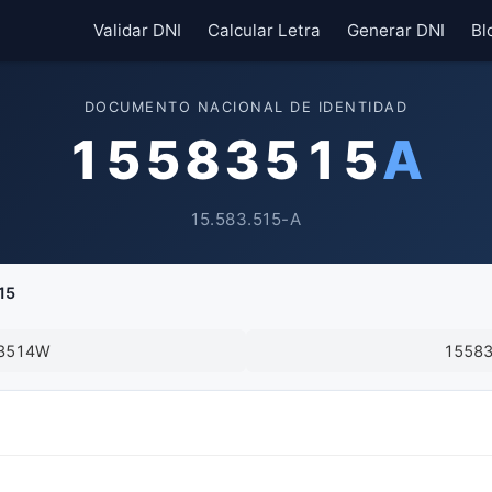
Validar DNI
Calcular Letra
Generar DNI
Bl
DOCUMENTO NACIONAL DE IDENTIDAD
15583515
A
15.583.515-A
15
3514W
1558