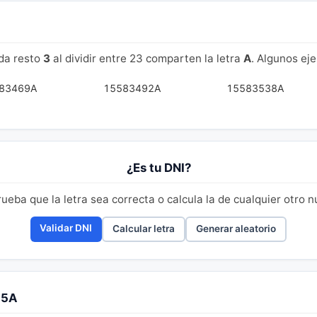
da resto
3
al dividir entre 23 comparten la letra
A
. Algunos ej
83469A
15583492A
15583538A
¿Es tu DNI?
eba que la letra sea correcta o calcula la de cualquier otro 
Validar DNI
Calcular letra
Generar aleatorio
15A