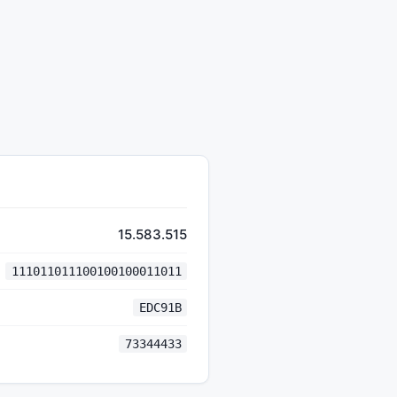
15.583.515
111011011100100100011011
EDC91B
73344433