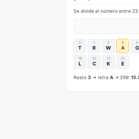
Se divide el número entre 23 
0
1
2
3
4
T
R
W
A
G
19
20
21
22
L
C
K
E
Resto
3
→ letra
A
→ DNI:
15.