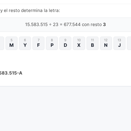
y el resto determina la letra:
15.583.515 ÷ 23 = 677.544 con resto
3
5
6
7
8
9
10
11
12
13
M
Y
F
P
D
X
B
N
J
583.515-A