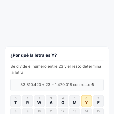
¿Por qué la letra es Y?
Se divide el número entre 23 y el resto determina
la letra:
33.810.420 ÷ 23 = 1.470.018 con resto
6
0
1
2
3
4
5
6
7
T
R
W
A
G
M
Y
F
8
9
10
11
12
13
14
15