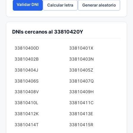
Validar DNI
Calcular letra
Generar aleatorio
DNIs cercanos al 33810420Y
33810400D
33810401X
33810402B
33810403N
33810404J
33810405Z
33810406S
33810407Q
33810408V
33810409H
33810410L
33810411C
33810412K
33810413E
33810414T
33810415R