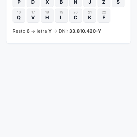
P
D
X
B
N
J
Z
S
16
17
18
19
20
21
22
Q
V
H
L
C
K
E
Resto
6
→ letra
Y
→ DNI:
33.810.420-Y