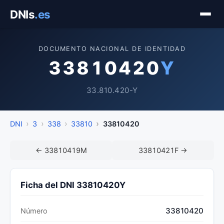
Saltar
DNIs
.es
al
contenido
DOCUMENTO NACIONAL DE IDENTIDAD
33810420
Y
33.810.420-Y
DNI
3
338
33810
33810420
← 33810419M
33810421F →
Ficha del DNI 33810420Y
33810420
Número