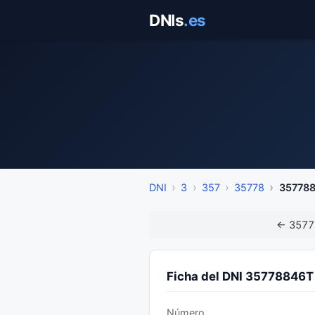
Saltar
DNIs
.es
al
contenido
DNI
3
357
35778
35778
← 3577
Ficha del DNI 35778846T
Número