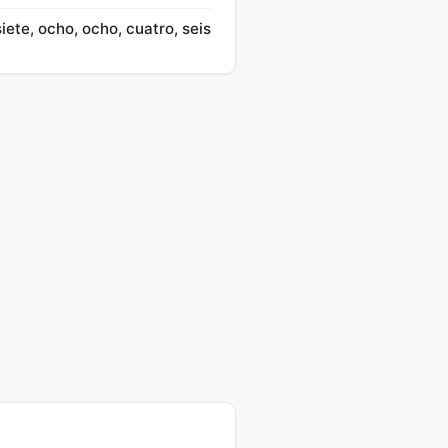
 siete, ocho, ocho, cuatro, seis