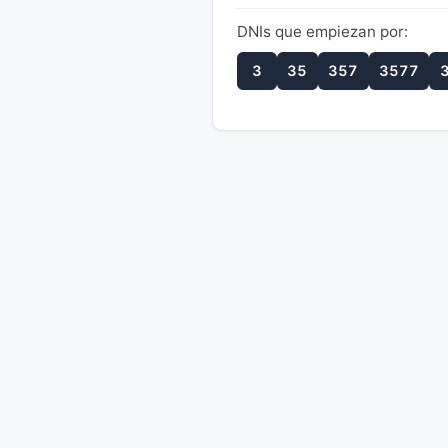
DNIs que empiezan por:
3
35
357
3577