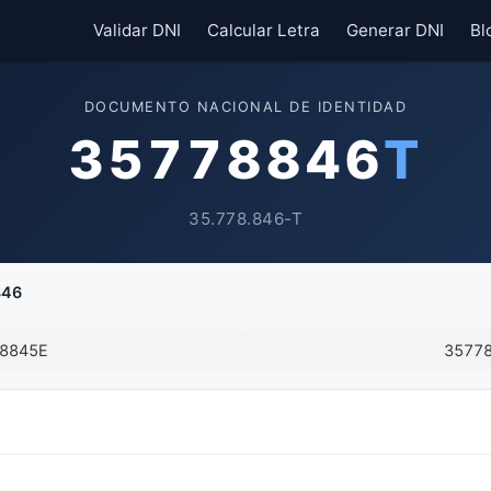
Validar DNI
Calcular Letra
Generar DNI
Bl
DOCUMENTO NACIONAL DE IDENTIDAD
35778846
T
35.778.846-T
846
8845E
3577