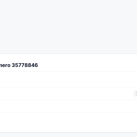
úmero 35778846