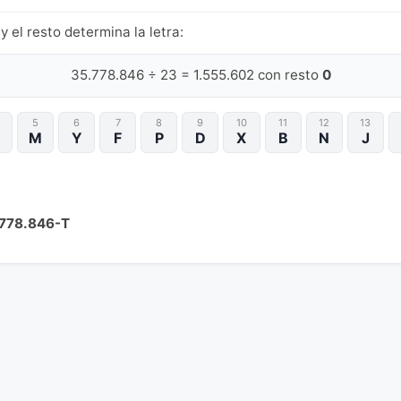
y el resto determina la letra:
35.778.846 ÷ 23 = 1.555.602 con resto
0
5
6
7
8
9
10
11
12
13
M
Y
F
P
D
X
B
N
J
778.846-T