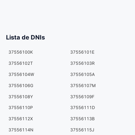
Lista de DNIs
37556100K
37556101E
37556102T
37556103R
37556104W
37556105A
37556106G
37556107M
37556108Y
37556109F
37556110P
37556111D
37556112X
37556113B
37556114N
37556115J