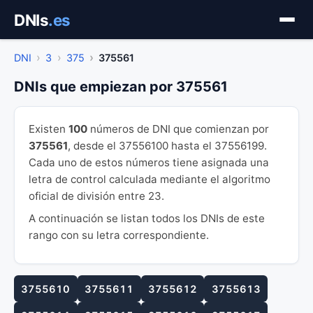
Saltar
DNIs
.es
al
contenido
DNI
3
375
375561
DNIs que empiezan por 375561
Existen
100
números de DNI que comienzan por
375561
, desde el 37556100 hasta el 37556199.
Cada uno de estos números tiene asignada una
letra de control calculada mediante el algoritmo
oficial de división entre 23.
A continuación se listan todos los DNIs de este
rango con su letra correspondiente.
3755610
3755611
3755612
3755613