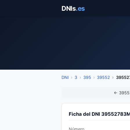
Saltar
DNIs
.es
al
contenido
DNI
3
395
39552
39552
← 3955
Ficha del DNI 39552783
Número