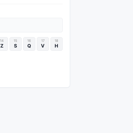
14
15
16
17
18
Z
S
Q
V
H