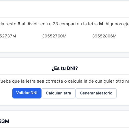
da resto
5
al dividir entre 23 comparten la letra
M
. Algunos ej
52737M
39552760M
39552806M
¿Es tu DNI?
eba que la letra sea correcta o calcula la de cualquier otro 
Validar DNI
Calcular letra
Generar aleatorio
783M