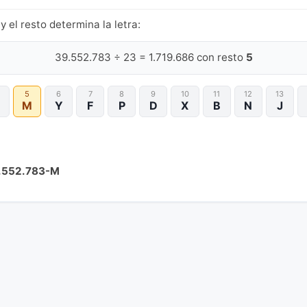
y el resto determina la letra:
39.552.783 ÷ 23 = 1.719.686 con resto
5
5
6
7
8
9
10
11
12
13
M
Y
F
P
D
X
B
N
J
.552.783-M