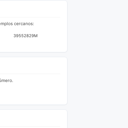
emplos cercanos:
39552829M
número.