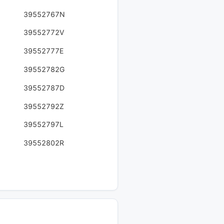
39552767N
39552772V
39552777E
39552782G
39552787D
39552792Z
39552797L
39552802R