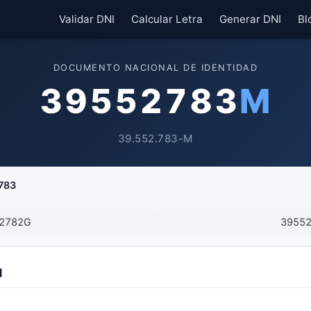
Validar DNI
Calcular Letra
Generar DNI
Bl
DOCUMENTO NACIONAL DE IDENTIDAD
39552783
M
39.552.783-M
783
2782G
3955
M