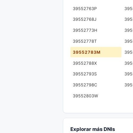
39552763P
395
39552768J
395
39552773H
395
39552778T
395
39552783M
395
39552788X
395
39552793S
395
39552798C
395
39552803W
Explorar más DNIs