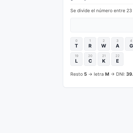
Se divide el número entre 23 
0
1
2
3
4
T
R
W
A
G
19
20
21
22
L
C
K
E
Resto
5
→ letra
M
→ DNI:
39