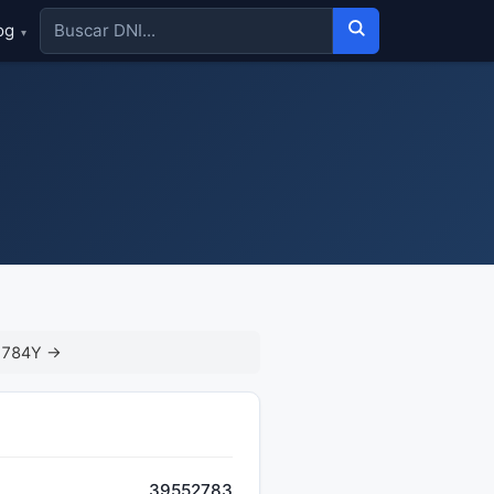
og
▾
2784Y →
39552783