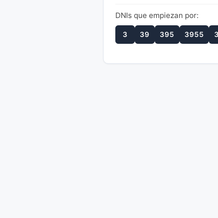
DNIs que empiezan por:
3
39
395
3955