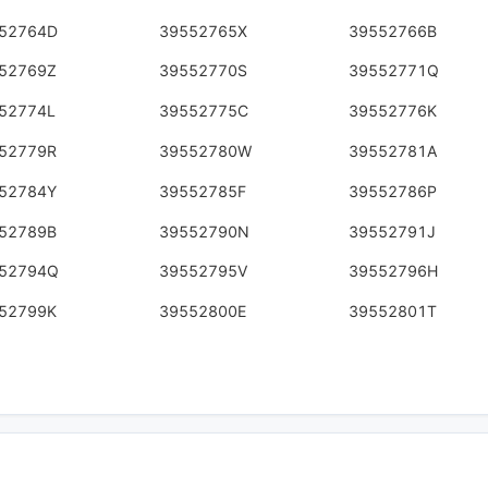
52764D
39552765X
39552766B
52769Z
39552770S
39552771Q
52774L
39552775C
39552776K
52779R
39552780W
39552781A
52784Y
39552785F
39552786P
52789B
39552790N
39552791J
52794Q
39552795V
39552796H
52799K
39552800E
39552801T