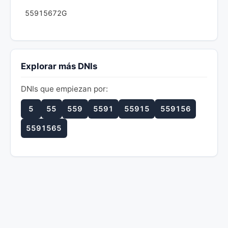
55915672G
Explorar más DNIs
DNIs que empiezan por:
5
55
559
5591
55915
559156
5591565