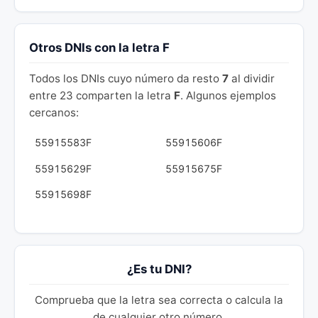
Otros DNIs con la letra F
Todos los DNIs cuyo número da resto
7
al dividir
entre 23 comparten la letra
F
. Algunos ejemplos
cercanos:
55915583F
55915606F
55915629F
55915675F
55915698F
¿Es tu DNI?
Comprueba que la letra sea correcta o calcula la
de cualquier otro número.