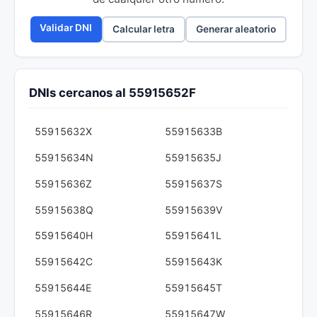
Validar DNI
Calcular letra
Generar aleatorio
DNIs cercanos al 55915652F
55915632X
55915633B
55915634N
55915635J
55915636Z
55915637S
55915638Q
55915639V
55915640H
55915641L
55915642C
55915643K
55915644E
55915645T
55915646R
55915647W