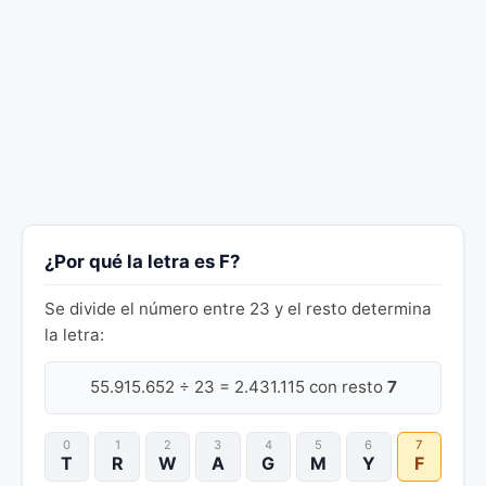
¿Por qué la letra es F?
Se divide el número entre 23 y el resto determina
la letra:
55.915.652 ÷ 23 = 2.431.115 con resto
7
0
1
2
3
4
5
6
7
T
R
W
A
G
M
Y
F