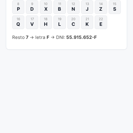
8
9
10
11
12
13
14
15
P
D
X
B
N
J
Z
S
16
17
18
19
20
21
22
Q
V
H
L
C
K
E
Resto
7
→ letra
F
→ DNI:
55.915.652-F