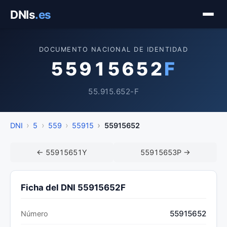
Saltar
DNIs
.es
al
contenido
DOCUMENTO NACIONAL DE IDENTIDAD
55915652
F
55.915.652-F
DNI
5
559
55915
55915652
← 55915651Y
55915653P →
Ficha del DNI 55915652F
55915652
Número