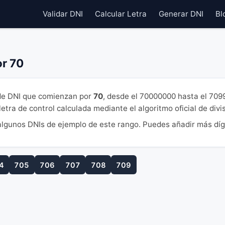
Validar DNI
Calcular Letra
Generar DNI
Bl
r 70
e DNI que comienzan por
70
, desde el 70000000 hasta el 70
tra de control calculada mediante el algoritmo oficial de divi
lgunos DNIs de ejemplo de este rango. Puedes añadir más díg
4
705
706
707
708
709