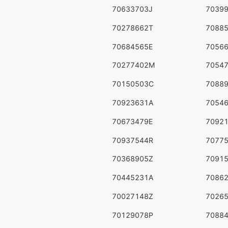
70633703J
7039
70278662T
7088
70684565E
7056
70277402M
7054
70150503C
7088
70923631A
7054
70673479E
7092
70937544R
7077
70368905Z
7091
70445231A
7086
70027148Z
7026
70129078P
7088