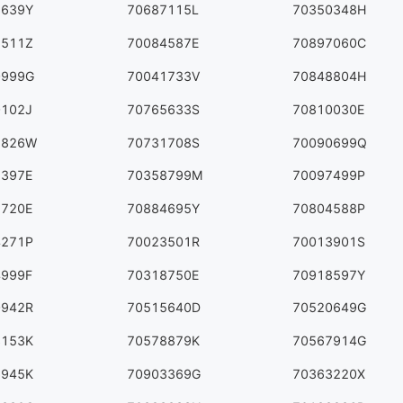
8639Y
70687115L
70350348H
1511Z
70084587E
70897060C
0999G
70041733V
70848804H
0102J
70765633S
70810030E
7826W
70731708S
70090699Q
1397E
70358799M
70097499P
2720E
70884695Y
70804588P
4271P
70023501R
70013901S
4999F
70318750E
70918597Y
0942R
70515640D
70520649G
3153K
70578879K
70567914G
6945K
70903369G
70363220X