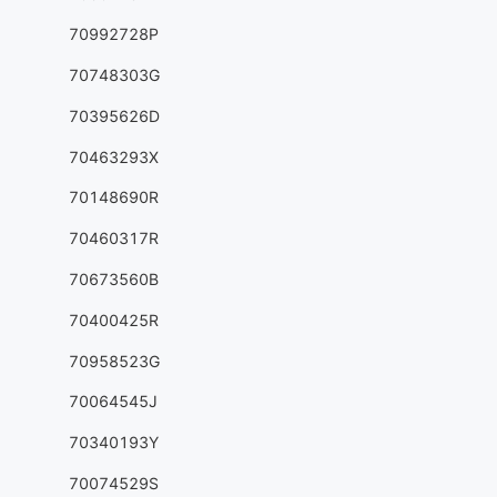
70992728P
70748303G
70395626D
70463293X
70148690R
70460317R
70673560B
70400425R
70958523G
70064545J
70340193Y
70074529S