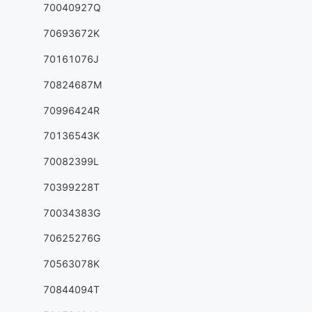
70040927Q
70693672K
70161076J
70824687M
70996424R
70136543K
70082399L
70399228T
70034383G
70625276G
70563078K
70844094T