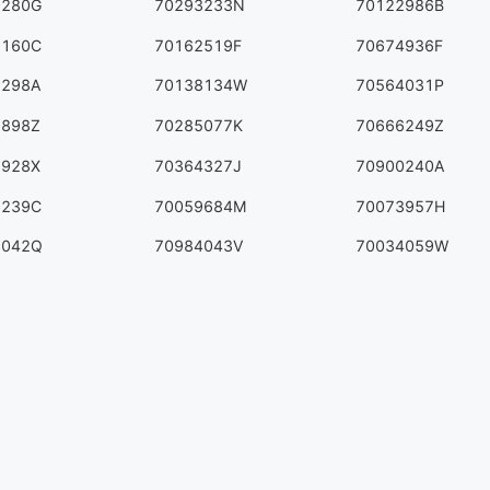
9280G
70293233N
70122986B
2160C
70162519F
70674936F
7298A
70138134W
70564031P
1898Z
70285077K
70666249Z
3928X
70364327J
70900240A
7239C
70059684M
70073957H
8042Q
70984043V
70034059W