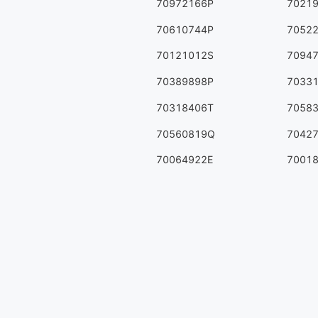
70972166P
7021
70610744P
7052
70121012S
7094
70389898P
7033
70318406T
7058
70560819Q
7042
70064922E
7001