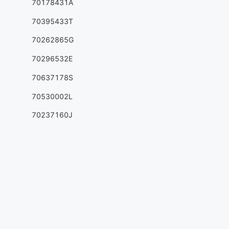
70178431A
70395433T
70262865G
70296532E
70637178S
70530002L
70237160J