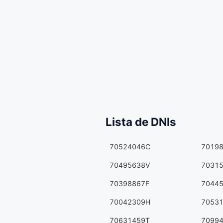
Lista de DNIs
70524046C
7019
70495638V
7031
70398867F
7044
70042309H
7053
70631459T
7099