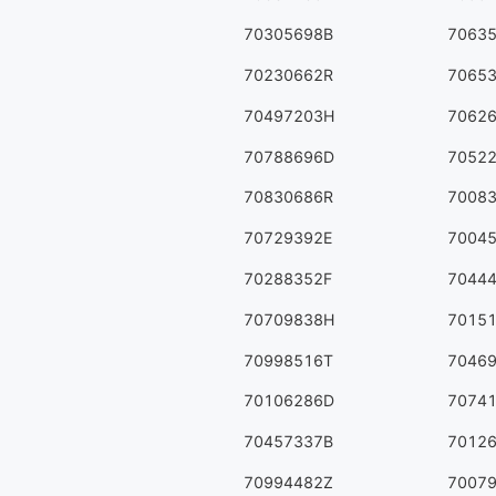
70305698B
7063
70230662R
7065
70497203H
7062
70788696D
7052
70830686R
7008
70729392E
7004
70288352F
7044
70709838H
7015
70998516T
7046
70106286D
7074
70457337B
7012
70994482Z
7007