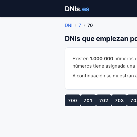
Saltar
DNIs
.es
al
contenido
DNI
7
70
DNIs que empiezan po
Existen
1.000.000
números d
números tiene asignada una le
A continuación se muestran a
700
701
702
703
70