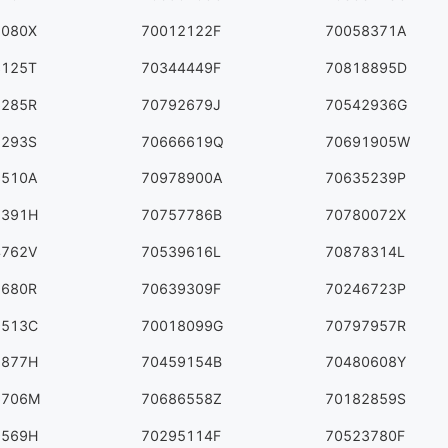
5080X
70012122F
70058371A
3125T
70344449F
70818895D
6285R
70792679J
70542936G
2293S
70666619Q
70691905W
3510A
70978900A
70635239P
5391H
70757786B
70780072X
4762V
70539616L
70878314L
1680R
70639309F
70246723P
9513C
70018099G
70797957R
1877H
70459154B
70480608Y
6706M
70686558Z
70182859S
9569H
70295114F
70523780F