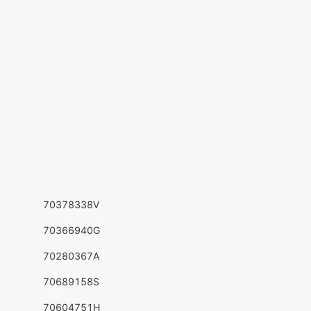
70378338V
70366940G
70280367A
70689158S
70604751H