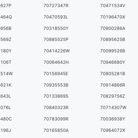
9627P
70727347R
70471534V
5464Q
70470593L
70196470X
6656B
70318550Y
70900286A
7569Z
70885525P
70895625B
9180Y
70414226W
70099526B
6106T
70064642H
70946680Y
1514W
70156945E
70805281B
5621K
70935553B
70914866R
5643L
70133869S
70829756Z
2076L
70840323R
70714307W
5480C
70783099R
70036938Y
4196J
70165850A
70964072X