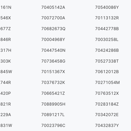
9161N
70405142A
70540086Y
4546X
70072700A
70113132R
0677Z
70682673Q
70442778B
9846R
70004968Y
70030258L
0317H
70447540N
70424286B
9303K
70736458G
70527338T
2845W
70151367X
70612012B
1744R
70376732K
70271054M
2420P
70665421Z
70763512X
8821R
70889905H
70283184Z
5229A
70891217L
70342072E
1831W
70023796C
70432837Y