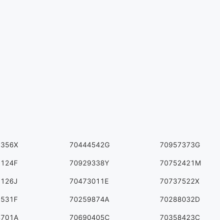
8356X
70444542G
70957373G
5124F
70929338Y
70752421M
5126J
70473011E
70737522X
1531F
70259874A
70288032D
4701A
70690405C
70358423C