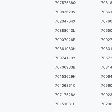
70757538Q
7081
70983629V
7066
70204704X
7076
70888043L
7065
70907926F
7002
70861983H
7083
70974119Y
7067
70706933B
7081
70153629H
7006
70406861C
7056
70717528A
7002
70151031L
7029