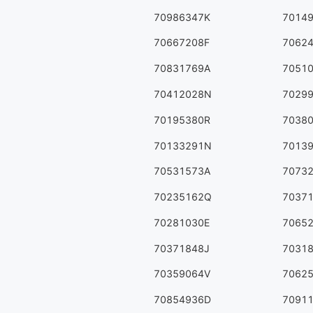
70986347K
7014
70667208F
7062
70831769A
7051
70412028N
7029
70195380R
7038
70133291N
7013
70531573A
7073
70235162Q
7037
70281030E
7065
70371848J
7031
70359064V
7062
70854936D
7091