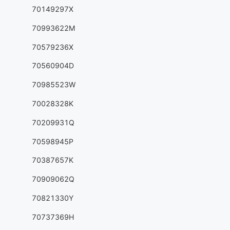
70149297X
70993622M
70579236X
70560904D
70985523W
70028328K
70209931Q
70598945P
70387657K
70909062Q
70821330Y
70737369H