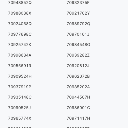
70948852Q
70932375F
70988038X
70921702Y
70924058Q
70989792Q
70977698C
70970101J
70925742K
70984548Q
70998634A
70939282Z
70955691R
70920812J
70909524H
70962072B
70937919P
70985202A
70935148C
70944507H
70990525J
70986001C
70965774X
70971417H