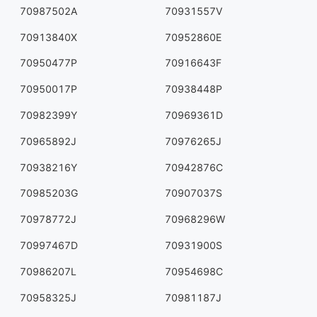
70987502A
70931557V
70913840X
70952860E
70950477P
70916643F
70950017P
70938448P
70982399Y
70969361D
70965892J
70976265J
70938216Y
70942876C
70985203G
70907037S
70978772J
70968296W
70997467D
70931900S
70986207L
70954698C
70958325J
70981187J