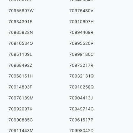
70955807W
70976430V
70934391E
70910697H
70935922N
70994469R
70910534Q
70995520V
70951109L
70999180C
70968492Z
70973217R
70968151H
70932131Q
70914803F
70910258Q
70978189M
70904413J
70992097K
70949714G
70900885G
70961517P
70911443M
70998042D