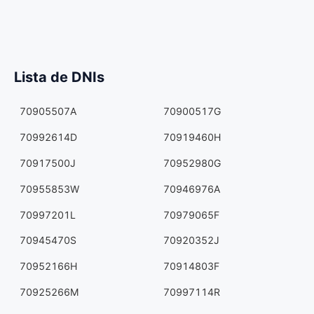
Lista de DNIs
70905507A
70900517G
70992614D
70919460H
70917500J
70952980G
70955853W
70946976A
70997201L
70979065F
70945470S
70920352J
70952166H
70914803F
70925266M
70997114R