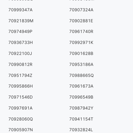
70999347A
70907324A
70921839M
70902881E
70974949P
70961740R
70936733H
70992971K
70922100J
70901628B
70990812R
70953186A
70951794Z
70988665Q
70995866H
70961673A
70971546D
70996549B
70997691A
70987942Y
70928060Q
70941154T
70905907N
70932824L