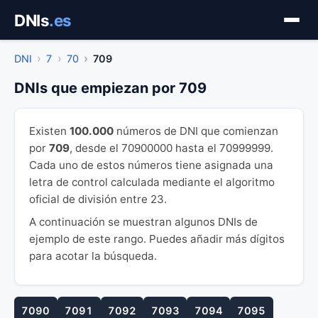
Saltar
DNIs
.es
al
contenido
DNI
7
70
709
DNIs que empiezan por 709
Existen
100.000
números de DNI que comienzan
por
709
, desde el 70900000 hasta el 70999999.
Cada uno de estos números tiene asignada una
letra de control calculada mediante el algoritmo
oficial de división entre 23.
A continuación se muestran algunos DNIs de
ejemplo de este rango. Puedes añadir más dígitos
para acotar la búsqueda.
7090
7091
7092
7093
7094
7095