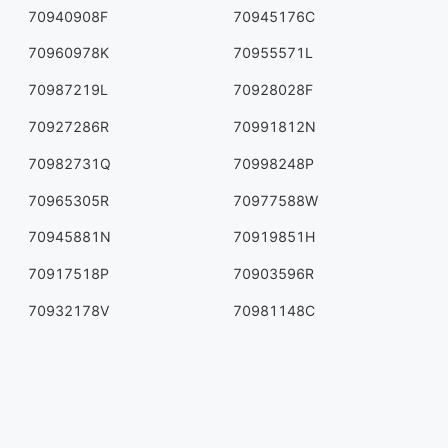
70940908F
70945176C
70960978K
70955571L
70987219L
70928028F
70927286R
70991812N
70982731Q
70998248P
70965305R
70977588W
70945881N
70919851H
70917518P
70903596R
70932178V
70981148C