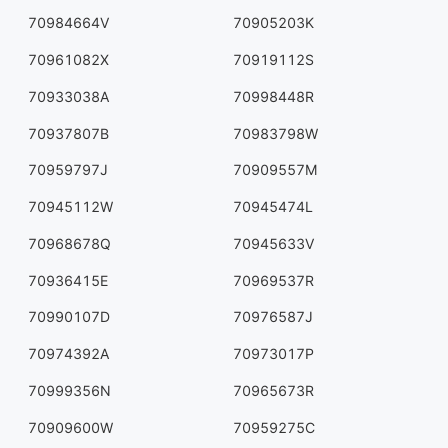
70984664V
70905203K
70961082X
70919112S
70933038A
70998448R
70937807B
70983798W
70959797J
70909557M
70945112W
70945474L
70968678Q
70945633V
70936415E
70969537R
70990107D
70976587J
70974392A
70973017P
70999356N
70965673R
70909600W
70959275C