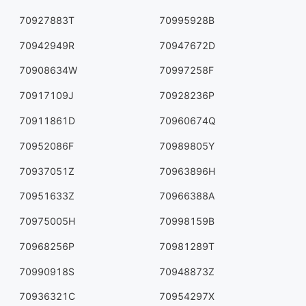
70927883T
70995928B
70942949R
70947672D
70908634W
70997258F
70917109J
70928236P
70911861D
70960674Q
70952086F
70989805Y
70937051Z
70963896H
70951633Z
70966388A
70975005H
70998159B
70968256P
70981289T
70990918S
70948873Z
70936321C
70954297X