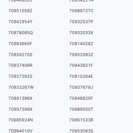
70951058Z
70989727C
70942954Y
70932537P
70978085Q
70932033X
70983665F
70914028Z
70959270S
70952093Z
70937406R
70943921F
70927392S
70910264E
70933267W
70907679J
70991396X
70948820F
70997399X
70989500T
70985924N
70961533R
70964010V
70953083S