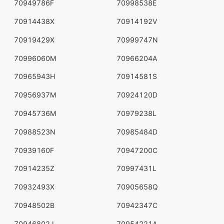
70949786F
70998538E
70914438X
70914192V
70919429X
70999747N
70996060M
70966204A
70965943H
70914581S
70956937M
70924120D
70945736M
70979238L
70988523N
70985484D
70939160F
70947200C
70914235Z
70997431L
70932493X
70905658Q
70948502B
70942347C
70946802J
70954221A