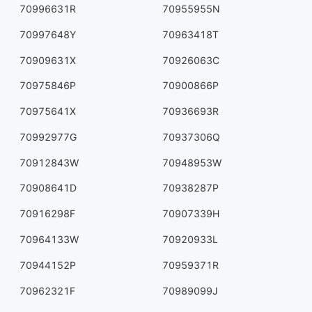
70996631R
70955955N
70997648Y
70963418T
70909631X
70926063C
70975846P
70900866P
70975641X
70936693R
70992977G
70937306Q
70912843W
70948953W
70908641D
70938287P
70916298F
70907339H
70964133W
70920933L
70944152P
70959371R
70962321F
70989099J