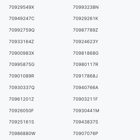
70929549X
70993238N
70949247C
70929261K
70992759Q
70987789Z
70933164Z
70924623Y
70900983X
70981868G
70995875G
70980117R
70901089R
70917868J
70930337Q
70940766A
70961201Z
70903211F
70926050F
70930441M
70925161S
70943837S
70986880W
70907076P