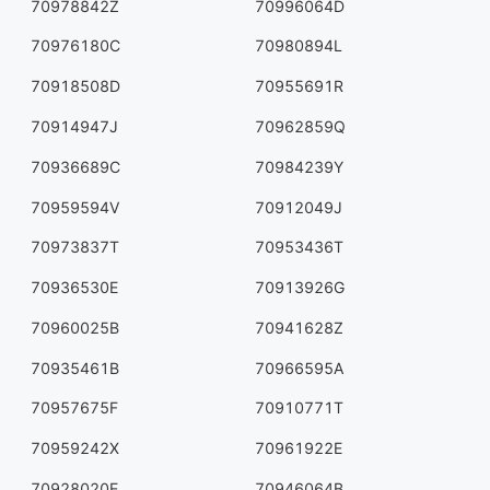
70978842Z
70996064D
70976180C
70980894L
70918508D
70955691R
70914947J
70962859Q
70936689C
70984239Y
70959594V
70912049J
70973837T
70953436T
70936530E
70913926G
70960025B
70941628Z
70935461B
70966595A
70957675F
70910771T
70959242X
70961922E
70928020E
70946064B