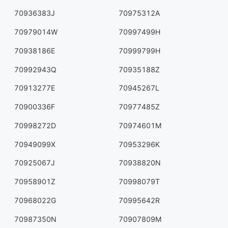
70936383J
70975312A
70979014W
70997499H
70938186E
70999799H
70992943Q
70935188Z
70913277E
70945267L
70900336F
70977485Z
70998272D
70974601M
70949099X
70953296K
70925067J
70938820N
70958901Z
70998079T
70968022G
70995642R
70987350N
70907809M