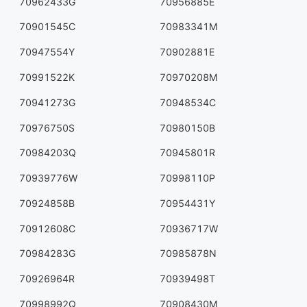
70962433G
70956885E
70901545C
70983341M
70947554Y
70902881E
70991522K
70970208M
70941273G
70948534C
70976750S
70980150B
70984203Q
70945801R
70939776W
70998110P
70924858B
70954431Y
70912608C
70936717W
70984283G
70985878N
70926964R
70939498T
70998992Q
70908430M