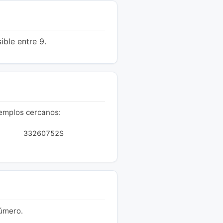
ible entre 9.
jemplos cercanos:
33260752S
número.