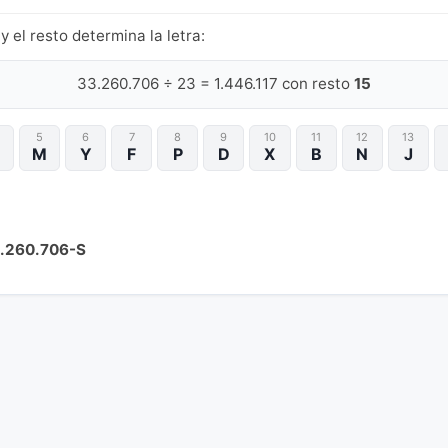
y el resto determina la letra:
33.260.706 ÷ 23 = 1.446.117 con resto
15
5
6
7
8
9
10
11
12
13
M
Y
F
P
D
X
B
N
J
.260.706-S