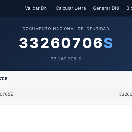
Validar DNI
Calcular Letra
Generar DNI
Bl
DOCUMENTO NACIONAL DE IDENTIDAD
33260706
S
33.260.706-S
706
0705Z
3326
S