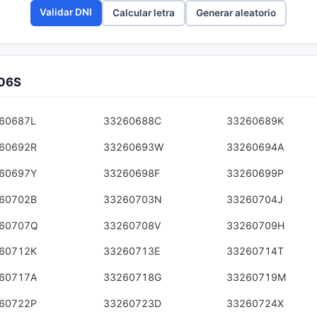
Validar DNI
Calcular letra
Generar aleatorio
706S
60687L
33260688C
33260689K
60692R
33260693W
33260694A
60697Y
33260698F
33260699P
60702B
33260703N
33260704J
60707Q
33260708V
33260709H
60712K
33260713E
33260714T
60717A
33260718G
33260719M
60722P
33260723D
33260724X