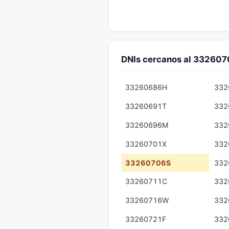
DNIs cercanos al 33260
33260686H
332
33260691T
332
33260696M
332
33260701X
332
33260706S
332
33260711C
332
33260716W
332
33260721F
332