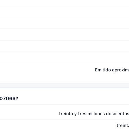
Emitido aproxi
60706S?
treinta y tres millones dosciento
treint