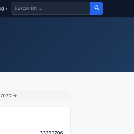
og
▾
0707Q →
33260706