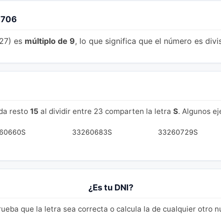
0706
(27) es
múltiplo de 9
, lo que significa que el número es divis
da resto
15
al dividir entre 23 comparten la letra
S
. Algunos e
60660S
33260683S
33260729S
¿Es tu DNI?
eba que la letra sea correcta o calcula la de cualquier otro 