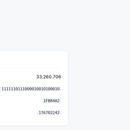
33.260.706
1111110111000010010100010
1FB84A2
176702242