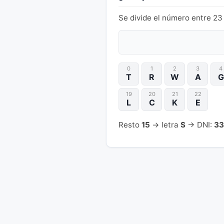
Se divide el número entre 23 
0
1
2
3
4
T
R
W
A
G
19
20
21
22
L
C
K
E
Resto
15
→ letra
S
→ DNI:
33