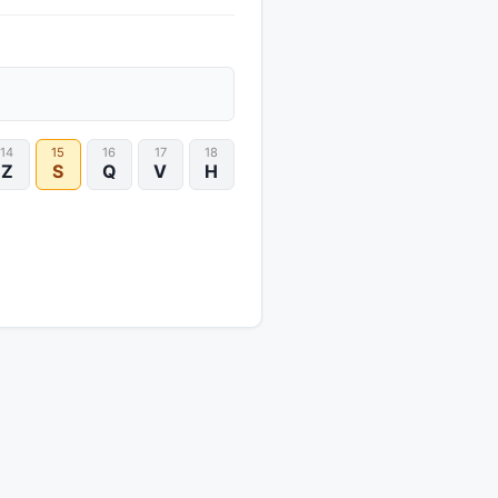
14
15
16
17
18
Z
S
Q
V
H