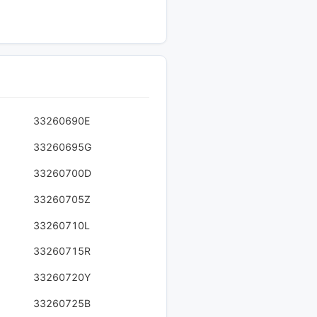
33260690E
33260695G
33260700D
33260705Z
33260710L
33260715R
33260720Y
33260725B