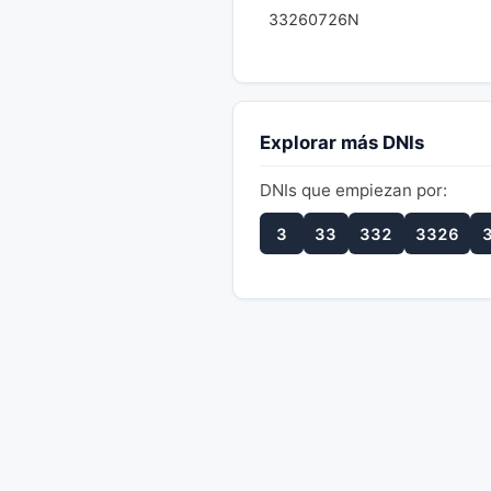
33260726N
Explorar más DNIs
DNIs que empiezan por:
3
33
332
3326