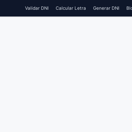
Validar DNI
Calcular Letra
Generar DNI
Bl