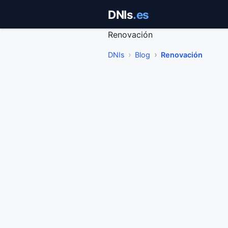
Saltar
DNIs
.es
al
contenido
Renovación
DNIs
Blog
Renovación