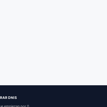
RAR DNIS
ue empiezan por 0